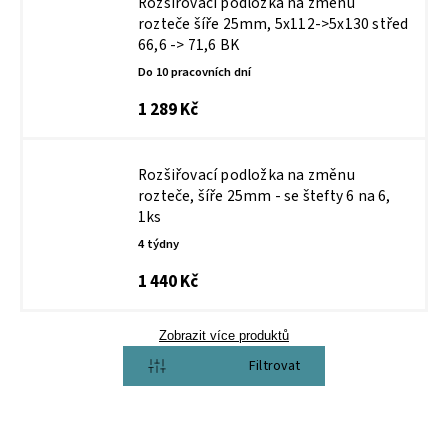
Rozšiřovací podložka na změnu
rozteče šíře 25mm, 5x112->5x130 střed
66,6 -> 71,6 BK
Do 10 pracovních dní
1 289 Kč
Rozšiřovací podložka na změnu
rozteče, šíře 25mm - se štefty 6 na 6,
1ks
4 týdny
1 440 Kč
Zobrazit více produktů
Otevřít filtr