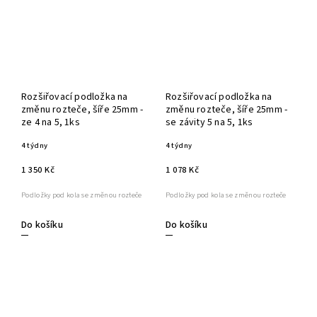
Rozšiřovací podložka na
Rozšiřovací podložka na
změnu rozteče, šíře 25mm -
změnu rozteče, šíře 25mm -
ze 4 na 5, 1ks
se závity 5 na 5, 1ks
4 týdny
4 týdny
1 350 Kč
1 078 Kč
Podložky pod kola se změnou rozteče
Podložky pod kola se změnou rozteče
Do košíku
Do košíku