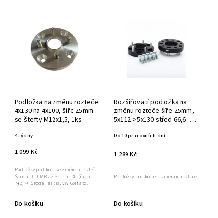
Podložka na změnu rozteče
Rozšiřovací podložka na
4x130 na 4x100, šíře 25mm -
změnu rozteče šíře 25mm,
se štefty M12x1,5, 1ks
5x112->5x130 střed 66,6 ->
71,6 BK
4 týdny
Do 10 pracovních dní
1 099 Kč
1 289 Kč
Podložky pod kola se změnou rozteče
Škoda 1000MB až Škoda 130 (řada
Podložky pod kola se změnou rozteče
742) -> Škoda Felicia, VW Golf atd.
Do košíku
Do košíku