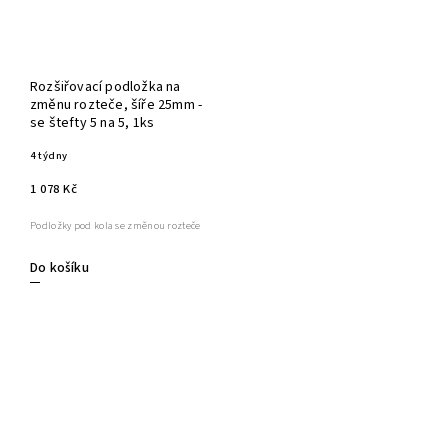
Rozšiřovací podložka na
změnu rozteče, šíře 25mm -
se štefty 5 na 5, 1ks
4 týdny
1 078 Kč
Podložky pod kola se změnou rozteče
Do košíku