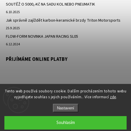
SOUTĚŽ O 5000,-Kč NA SADU KOL NEBO PNEUMATIK
6.10.2025
Jak správně zajíždět karbon-keramické brzdy Triton Motorsports
25.9.2025
FLOW-FORM NOVINKA JAPAN RACING SL05
6.12.2024
PŘIJÍMÁME ONLINE PLATBY
Tento web používá soubory cookie. Dalším procházením tohoto webu
vyjadřujete souhlas s jejich používáním.. Více informací
zde
.
Nastavení
Copyright 2026
JK-Racing.cz
. Všechna práva vyhrazena.
Souhlasím
Grafický návrh vytvořil a nakódoval
Shoptak.cz