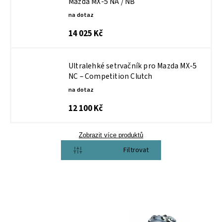
Mazda MX‑5 NA / NB
na dotaz
14 025 Kč
Ultralehké setrvačník pro Mazda MX‑5
NC – Competition Clutch
na dotaz
12 100 Kč
Zobrazit více produktů
Otevřít filtr