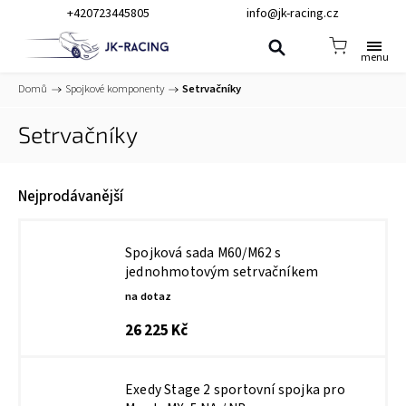
+420723445805
info@jk-racing.cz
Domů
/
Spojkové komponenty
/
Setrvačníky
Setrvačníky
Nejprodávanější
Spojková sada M60/M62 s
jednohmotovým setrvačníkem
na dotaz
26 225 Kč
Exedy Stage 2 sportovní spojka pro