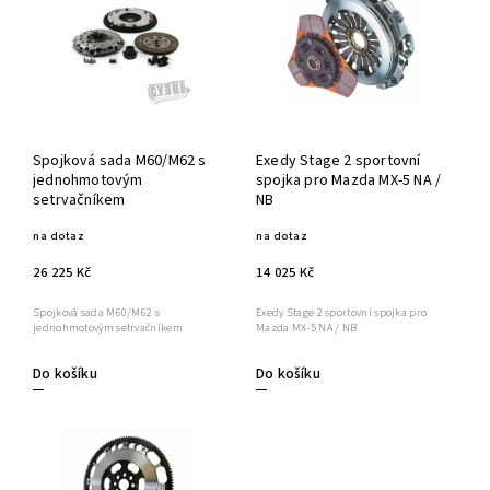
Spojková sada M60/M62 s
Exedy Stage 2 sportovní
jednohmotovým
spojka pro Mazda MX‑5 NA /
setrvačníkem
NB
na dotaz
na dotaz
26 225 Kč
14 025 Kč
Spojková sada M60/M62 s
Exedy Stage 2 sportovní spojka pro
jednohmotovým setrvačníkem
Mazda MX‑5 NA / NB
Do košíku
Do košíku