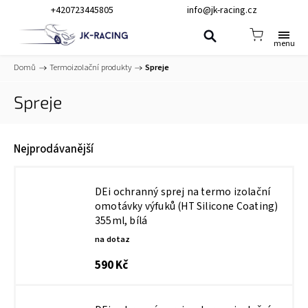
+420723445805
info@jk-racing.cz
Domů
/
Termoizolační produkty
/
Spreje
Spreje
Nejprodávanější
DEi ochranný sprej na termo izolační
omotávky výfuků (HT Silicone Coating)
355ml, bílá
na dotaz
590 Kč