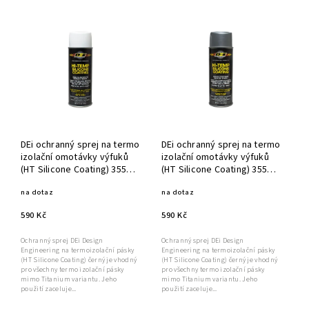
DEi ochranný sprej na termo
DEi ochranný sprej na termo
izolační omotávky výfuků
izolační omotávky výfuků
(HT Silicone Coating) 355ml,
(HT Silicone Coating) 355ml,
bílá
stříbrná
na dotaz
na dotaz
590 Kč
590 Kč
Ochranný sprej DEi Design
Ochranný sprej DEi Design
Engineering na termoizolační pásky
Engineering na termoizolační pásky
(HT Silicone Coating) černý je vhodný
(HT Silicone Coating) černý je vhodný
pro všechny termo izolační pásky
pro všechny termo izolační pásky
mimo Titanium variantu. Jeho
mimo Titanium variantu. Jeho
použití zaceluje...
použití zaceluje...