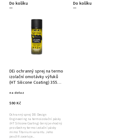
Do košíku
Do košíku
DEi ochranný sprej na termo
izolační omotávky výfuků
(HT Silicone Coating) 355ml,
černá
na dotaz
590 Kč
Ochranný sprej DEi Design
Engineering na termoizolační pásky
(HT Silicone Coating) černý je vhodný
pro všechny termo izolační pásky
mimo Titanium variantu. Jeho
použití zaceluje...