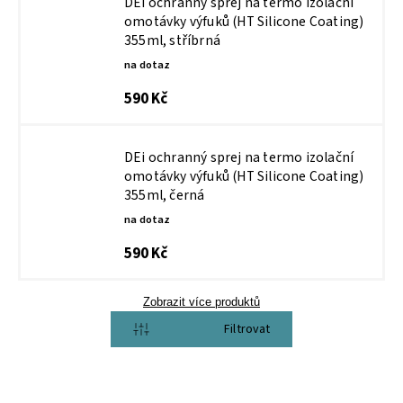
DEi ochranný sprej na termo izolační
omotávky výfuků (HT Silicone Coating)
355ml, stříbrná
na dotaz
590 Kč
DEi ochranný sprej na termo izolační
omotávky výfuků (HT Silicone Coating)
355ml, černá
na dotaz
590 Kč
Zobrazit více produktů
Otevřít filtr