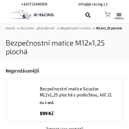
+420723445805
info@jk-racing.cz
Domů
/
ALU kola - příslušenství
/
Bezpečnostní matice
/
M12x1,25 plochá
Bezpečnostní matice M12x1,25
plochá
Nejprodávanější
Bezpečnostní matice Sicustar
M12x1,25 plochá s podložkou, klíč 21
Do 3 dnů
899 Kč