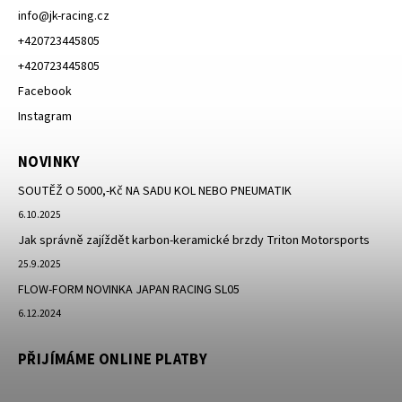
info
@
jk-racing.cz
+420723445805
+420723445805
Facebook
Instagram
NOVINKY
SOUTĚŽ O 5000,-Kč NA SADU KOL NEBO PNEUMATIK
6.10.2025
Jak správně zajíždět karbon-keramické brzdy Triton Motorsports
25.9.2025
FLOW-FORM NOVINKA JAPAN RACING SL05
6.12.2024
PŘIJÍMÁME ONLINE PLATBY