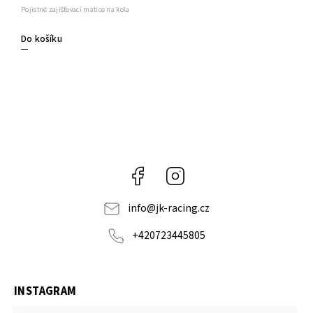
Pojistné zajišťovací matice na kola
Do košíku
Facebook
Instagram
info
@
jk-racing.cz
+420723445805
INSTAGRAM