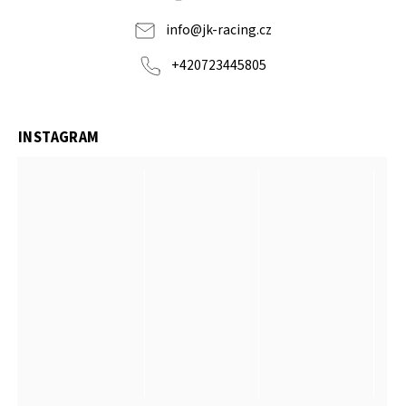
info
@
jk-racing.cz
+420723445805
INSTAGRAM