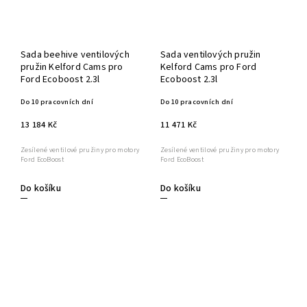
Sada beehive ventilových
Sada ventilových pružin
pružin Kelford Cams pro
Kelford Cams pro Ford
Ford Ecoboost 2.3l
Ecoboost 2.3l
Do 10 pracovních dní
Do 10 pracovních dní
13 184 Kč
11 471 Kč
Zesílené ventilové pružiny pro motory
Zesílené ventilové pružiny pro motory
Ford EcoBoost
Ford EcoBoost
Do košíku
Do košíku