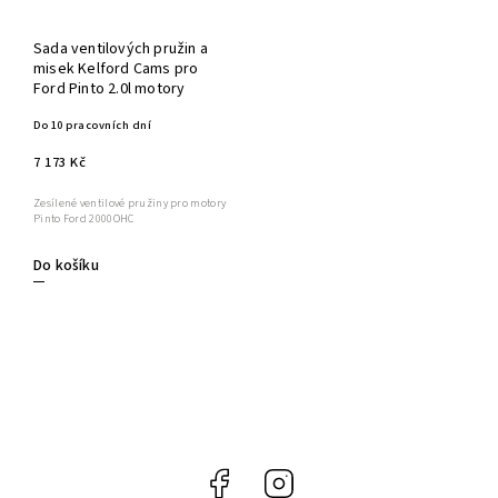
Sada ventilových pružin a
misek Kelford Cams pro
Ford Pinto 2.0l motory
Do 10 pracovních dní
7 173 Kč
Zesílené ventilové pružiny pro motory
Pinto Ford 2000OHC
Do košíku
Facebook
Instagram