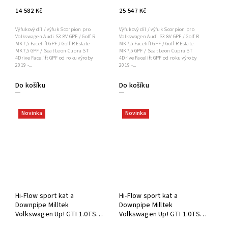
14 582 Kč
25 547 Kč
Výfukový díl / výfuk Scorpion pro
Výfukový díl / výfuk Scorpion pro
Volkswagen Audi S3 8V GPF / Golf R
Volkswagen Audi S3 8V GPF / Golf R
MK7,5 Facelift GPF / Golf R Estate
MK7,5 Facelift GPF / Golf R Estate
MK7,5 GPF / Seat Leon Cupra ST
MK7,5 GPF / Seat Leon Cupra ST
4Drive Facelift GPF od roku výroby
4Drive Facelift GPF od roku výroby
2019 -...
2019 -...
Do košíku
Do košíku
Novinka
Novinka
Hi-Flow sport kat a
Hi-Flow sport kat a
Downpipe Milltek
Downpipe Milltek
Volkswagen Up! GTI 1.0TSI
Volkswagen Up! GTI 1.0TSI
115PS (3 & 5-dv.) SSXVW545
115PS (3 & 5-dv.) SSXVW546