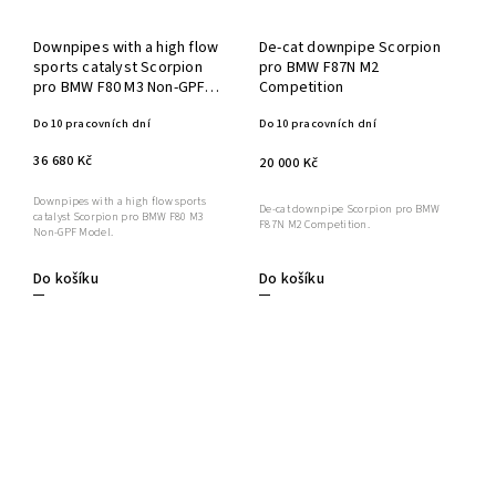
Downpipes with a high flow
De-cat downpipe Scorpion
sports catalyst Scorpion
pro BMW F87N M2
pro BMW F80 M3 Non-GPF
Competition
Model
Do 10 pracovních dní
Do 10 pracovních dní
36 680 Kč
20 000 Kč
Downpipes with a high flow sports
De-cat downpipe Scorpion pro BMW
catalyst Scorpion pro BMW F80 M3
F87N M2 Competition.
Non-GPF Model.
Do košíku
Do košíku