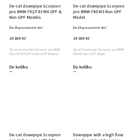
De-cat downpipe Scorpion
De-cat downpipe Scorpion
pro BMW F82/F83 M4 GPF &
pro BMW F80 M3 Non-GPF
Non-GPF Models
Model
Do 10 pracovních dní
Do 10 pracovních dní
20 000 Kč
20 000 Kč
De-cat downpipe Scorpion pro BMW
De-cat downpipe Scorpion pro BMW
F82/F83 M4 GPF & Non-GPF Models.
F80 M3 Non-GPF Model.
Do košíku
Do košíku
De-cat downpipe Scorpion
Downpipe with a high flow