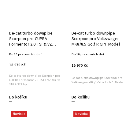
De-cat turbo downpipe
De-cat turbo downpipe
Scorpion pro CUPRA
Scorpion pro Volkswagen
Formentor 2.0 TSI & VZ
MK8/8.5 Golf R GPF Model
4Drive 310 & 333 hp
Do 10 pracovních dní
Do 10 pracovních dní
15 970 Kč
15 970 Kč
De-cat turbo downpipe Scorpion pro
De-cat turbo downpipe Scorpion pro
CUPRA Formentor 2.0 TSI & VZ 4Drive
Volkswagen MK8/8.5 Golf R GPF Model.
310 & 333 hp.
Do košíku
Do košíku
Novinka
Novinka