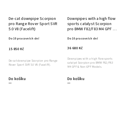
De-cat downpipe Scorpion
Downpipes with a high flow
pro Range Rover Sport SVR
sports catalyst Scorpion
5.0 V8 (Facelift)
pro BMW F82/F83 M4 GPF &
Non-GPF Models
Do 10 pracovních dní
Do 10 pracovních dní
36 680 Kč
15 850 Kč
Downpipes with a high flow sports
De-cat downpipe Scorpion pro Range
catalyst Scorpion pro BMW F82/F83
Rover Sport SVR 5.0 V8 (Facelift).
M4 GPF & Non-GPF Models.
Do košíku
Do košíku