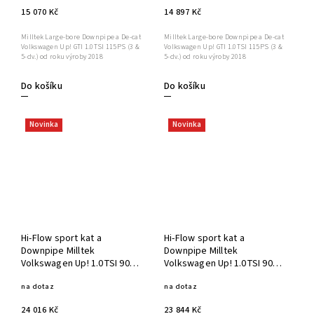
15 070 Kč
14 897 Kč
Milltek Large-bore Downpipe a De-cat
Milltek Large-bore Downpipe a De-cat
Volkswagen Up! GTI 1.0TSI 115PS (3 &
Volkswagen Up! GTI 1.0TSI 115PS (3 &
5-dv.) od roku výroby 2018
5-dv.) od roku výroby 2018
Do košíku
Do košíku
Novinka
Novinka
Hi-Flow sport kat a
Hi-Flow sport kat a
Downpipe Milltek
Downpipe Milltek
Volkswagen Up! 1.0TSI 90PS
Volkswagen Up! 1.0TSI 90PS
(3 & 5-dv.) SSXVW545
(3 & 5-dv.) SSXVW546
na dotaz
na dotaz
24 016 Kč
23 844 Kč