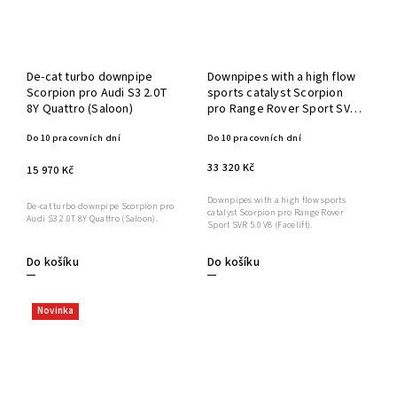
De-cat turbo downpipe
Downpipes with a high flow
Scorpion pro Audi S3 2.0T
sports catalyst Scorpion
8Y Quattro (Saloon)
pro Range Rover Sport SVR
5.0 V8 (Facelift)
Do 10 pracovních dní
Do 10 pracovních dní
33 320 Kč
15 970 Kč
Downpipes with a high flow sports
De-cat turbo downpipe Scorpion pro
catalyst Scorpion pro Range Rover
Audi S3 2.0T 8Y Quattro (Saloon).
Sport SVR 5.0 V8 (Facelift).
Do košíku
Do košíku
Novinka