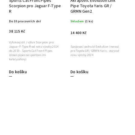
Sports Cat Front Pipes
Akrapovič Evolution Link
Scorpion pro Jaguar F-Type
Pipe Toyota Yaris GR /
R
GRMN Gen2
Do 10 pracovních dní
Skladem
(1 ks)
38 115 Kč
14 400 Kč
Výfukový díl / výfuk Scorpion pro
Jaguar F-Type R od roku výroby 2014
Spojovací potrubí Evolution (nerez)
do 2019 - Sports Cat Front Pipes
pro Toyota GR / GRMN Yaris - vozy od
(downpipes se sportovními
roku výroby 2024
katalyzátory)
Do košíku
Do košíku