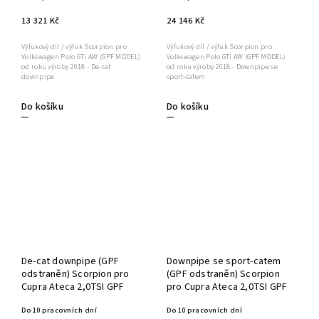
13 321 Kč
24 146 Kč
Výfukový díl / výfuk Scorpion pro
Výfukový díl / výfuk Scorpion pro
Volkswagen Polo GTi AW (GPF MODEL)
Volkswagen Polo GTi AW (GPF MODEL)
od roku výroby 2018 - De-cat
od roku výroby 2018 - Downpipe se
downpipe
sport-catem
Do košíku
Do košíku
De-cat downpipe (GPF
Downpipe se sport-catem
odstraněn) Scorpion pro
(GPF odstraněn) Scorpion
Cupra Ateca 2,0TSI GPF
pro Cupra Ateca 2,0TSI GPF
Do 10 pracovních dní
Do 10 pracovních dní