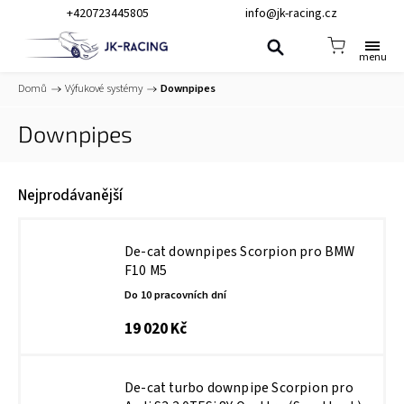
+420723445805
info@jk-racing.cz
Domů
/
Výfukové systémy
/
Downpipes
Downpipes
Nejprodávanější
De-cat downpipes Scorpion pro BMW
F10 M5
Do 10 pracovních dní
19 020 Kč
De-cat turbo downpipe Scorpion pro