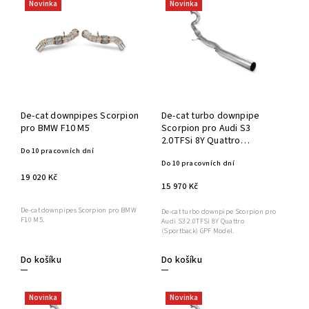
Novinka
Novinka
De-cat downpipes Scorpion
De-cat turbo downpipe
pro BMW F10 M5
Scorpion pro Audi S3
2.0TFSi 8Y Quattro
Do 10 pracovních dní
(Sportback) GPF Model
Do 10 pracovních dní
19 020 Kč
15 970 Kč
De-cat downpipes Scorpion pro BMW
De-cat turbo downpipe Scorpion pro
F10 M5.
Audi S3 2.0TFSi 8Y Quattro
(Sportback) GPF Model.
Do košíku
Do košíku
Novinka
Novinka