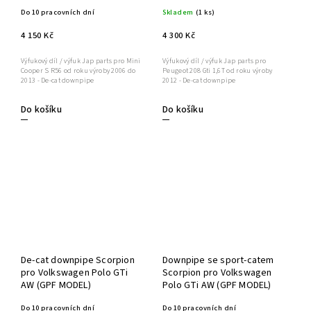
Do 10 pracovních dní
Skladem
(1 ks)
4 150 Kč
4 300 Kč
Výfukový díl / výfuk Jap parts pro Mini
Výfukový díl / výfuk Jap parts pro
Cooper S R56 od roku výroby 2006 do
Peugeot 208 Gti 1,6T od roku výroby
2013 - De-cat downpipe
2012 - De-cat downpipe
Do košíku
Do košíku
De-cat downpipe Scorpion
Downpipe se sport-catem
pro Volkswagen Polo GTi
Scorpion pro Volkswagen
AW (GPF MODEL)
Polo GTi AW (GPF MODEL)
Do 10 pracovních dní
Do 10 pracovních dní