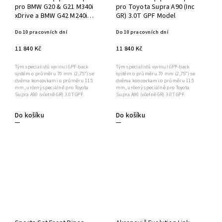
pro BMW G20 & G21 M340i
pro Toyota Supra A90 (Inc
xDrive a BMW G42 M240i
GR) 3.0T GPF Model
GPF Model
Do 10 pracovních dní
Do 10 pracovních dní
11 840 Kč
11 840 Kč
Tým specialistů vyvinul GPF-back
Tým specialistů vyvinul GPF-back
systém o průměru 70 mm (2,75”) se
systém o průměru 70 mm (2,75”) se
dvěma koncovkami o průměru 115
dvěma koncovkami o průměru 115
mm, určený speciálně pro Toyota
mm, určený speciálně pro Toyota
Supra A90 (včetně GR) 3.0T GPF.
Supra A90 (včetně GR) 3.0T GPF.
Do košíku
Do košíku