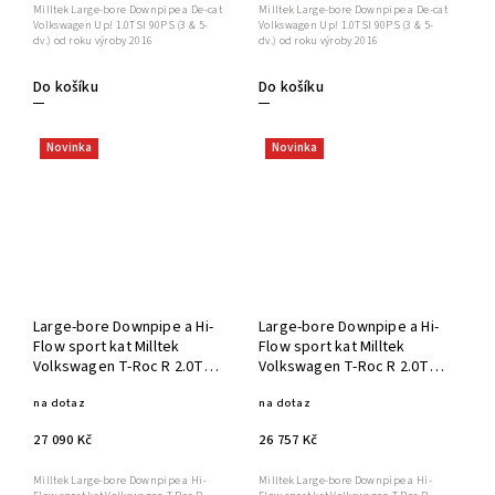
Milltek Large-bore Downpipe a De-cat
Milltek Large-bore Downpipe a De-cat
Volkswagen Up! 1.0TSI 90PS (3 & 5-
Volkswagen Up! 1.0TSI 90PS (3 & 5-
dv.) od roku výroby 2016
dv.) od roku výroby 2016
Do košíku
Do košíku
Novinka
Novinka
Large-bore Downpipe a Hi-
Large-bore Downpipe a Hi-
Flow sport kat Milltek
Flow sport kat Milltek
Volkswagen T-Roc R 2.0TSI
Volkswagen T-Roc R 2.0TSI
300ps (s OPF/GPF)
300ps (s OPF/GPF)
na dotaz
na dotaz
SSXVW514
SSXVW515
27 090 Kč
26 757 Kč
Milltek Large-bore Downpipe a Hi-
Milltek Large-bore Downpipe a Hi-