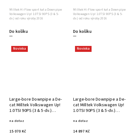
Milltek Hi-Flow sport kat a Downpipe
Milltek Hi-Flow sport kat a Downpipe
Volkswagen Up! 1.0TSI 90PS (3 & 5-
Volkswagen Up! 1.0TSI 90PS (3 & 5-
dv.) od roku výroby 2016
dv.) od roku výroby 2016
Do košíku
Do košíku
Novinka
Novinka
Large-bore Downpipe a De-
Large-bore Downpipe a De-
cat Milltek Volkswagen Up!
cat Milltek Volkswagen Up!
1.0TSI 90PS (3 & 5-dv.)
1.0TSI 90PS (3 & 5-dv.)
SSXVW548
SSXVW547
na dotaz
na dotaz
15 070 Kč
14 897 Kč