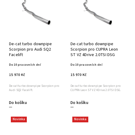
De-cat turbo downpipe
De-cat turbo downpipe
Scorpion pro Audi SQ2
Scorpion pro CUPRA Leon
Facelift
ST VZ 4Drive 2.0TSI DSG
Do 10 pracovních dní
Do 10 pracovních dní
15 970 Kč
15 970 Kč
De-cat turbo downpipe Scorpion pro
De-cat turbo downpipe Scorpion pro
Audi SQ2 Facelift.
CUPRA Leon ST VZ 4Drive 2.0TSI DSG.
Do košíku
Do košíku
Novinka
Novinka