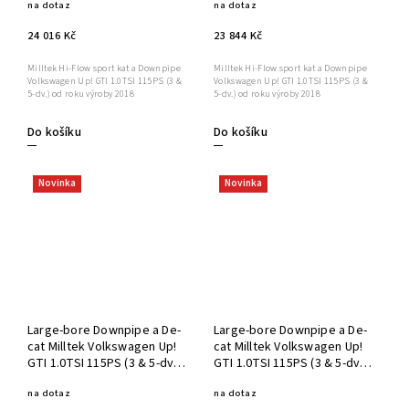
na dotaz
na dotaz
24 016 Kč
23 844 Kč
Milltek Hi-Flow sport kat a Downpipe
Milltek Hi-Flow sport kat a Downpipe
Volkswagen Up! GTI 1.0TSI 115PS (3 &
Volkswagen Up! GTI 1.0TSI 115PS (3 &
5-dv.) od roku výroby 2018
5-dv.) od roku výroby 2018
Do košíku
Do košíku
Novinka
Novinka
Large-bore Downpipe a De-
Large-bore Downpipe a De-
cat Milltek Volkswagen Up!
cat Milltek Volkswagen Up!
GTI 1.0TSI 115PS (3 & 5-dv.)
GTI 1.0TSI 115PS (3 & 5-dv.)
SSXVW548
SSXVW547
na dotaz
na dotaz