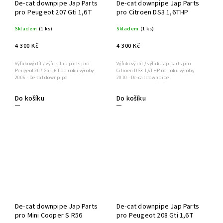
De-cat downpipe Jap Parts
De-cat downpipe Jap Parts
pro Peugeot 207 Gti 1,6T
pro Citroen DS3 1,6THP
Skladem
(1 ks)
Skladem
(1 ks)
4 300 Kč
4 300 Kč
Výfukový díl / výfuk Jap parts pro
Výfukový díl / výfuk Jap parts pro
Peugeot 207 Gti 1,6T od roku výroby
Citroen DS3 1,6THP od roku výroby
2006 - De-cat downpipe
2010 - De-cat downpipe
Do košíku
Do košíku
De-cat downpipe Jap Parts
De-cat downpipe Jap Parts
pro Mini Cooper S R56
pro Peugeot 208 Gti 1,6T