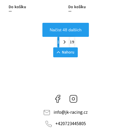
Do košíku
Do košíku
Načíst 48 dalších
1
19
Nahoru
Facebook
Instagram
info
@
jk-racing.cz
+420723445805