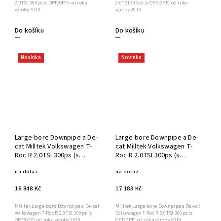
2.0TSI 300ps (s OPF/GPF) od roku
2.0TSI 300ps (s OPF/GPF) od roku
výroby 2019
výroby 2019
Do košíku
Do košíku
Novinka
Novinka
Large-bore Downpipe a De-
Large-bore Downpipe a De-
cat Milltek Volkswagen T-
cat Milltek Volkswagen T-
Roc R 2.0TSI 300ps (s
Roc R 2.0TSI 300ps (s
OPF/GPF) SSXVW511
OPF/GPF) SSXVW510
na dotaz
na dotaz
16 848 Kč
17 183 Kč
Milltek Large-bore Downpipe a De-cat
Milltek Large-bore Downpipe a De-cat
Volkswagen T-Roc R 2.0TSI 300ps (s
Volkswagen T-Roc R 2.0TSI 300ps (s
OPF/GPF) od roku výroby 2019
OPF/GPF) od roku výroby 2019