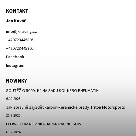
KONTAKT
Jan Kovář
info
@
jk-racing.cz
+420723445805
+420723445805
Facebook
Instagram
NOVINKY
SOUTĚŽ O 5000,-Kč NA SADU KOL NEBO PNEUMATIK
6.10.2025
Jak správně zajíždět karbon-keramické brzdy Triton Motorsports
25.9.2025
FLOW-FORM NOVINKA JAPAN RACING SL05
6.12.2024