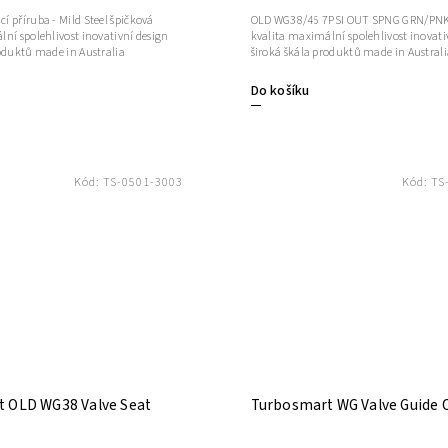
 příruba - Mild Steel špičková
OLD WG38/45 7PSI OUT SPNG GRN/PNK
ní spolehlivost inovativní design
kvalita maximální spolehlivost inovati
roduktů made in Australia
široká škála produktů made in Australi
Do košíku
Kód:
TS-0501-3003
Kód:
TS
 OLD WG38 Valve Seat
Turbosmart WG Valve Guide 