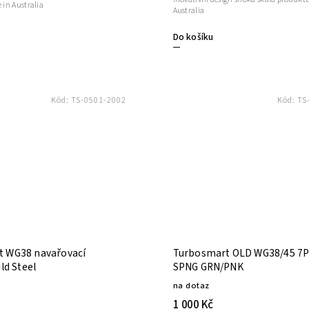
in Australia
Australia
Do košíku
Kód:
TS-0501-2002
Kód:
TS
t WG38 navařovací
Turbosmart OLD WG38/45 7P
ild Steel
SPNG GRN/PNK
na dotaz
1 000 Kč