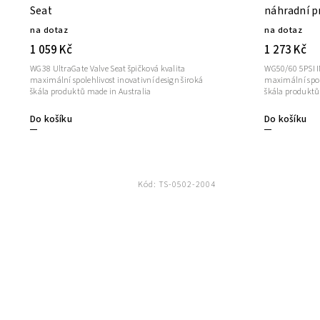
Seat
náhradní p
na dotaz
na dotaz
1 059 Kč
1 273 Kč
WG38 UltraGate Valve Seat špičková kvalita
WG50/60 5PSI I
maximální spolehlivost inovativní design široká
maximální spole
škála produktů made in Australia
škála produktů
Do košíku
Do košíku
Kód:
TS-0502-2004