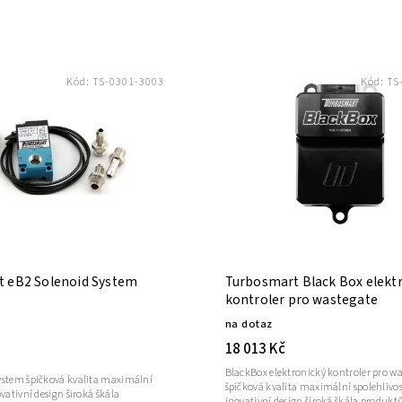
Kód:
TS-0301-3003
Kód:
TS
 eB2 Solenoid System
Turbosmart Black Box elekt
kontroler pro wastegate
na dotaz
18 013 Kč
BlackBox elektronický kontroler pro w
ystem špičková kvalita maximální
špičková kvalita maximální spolehlivos
ovativní design široká škála
inovativní design široká škála produkt