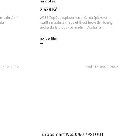
na dotaz
2 638 Kč
a maximální
WG38 Top Cap replacement - černá špičková
ála
kvalita maximální spolehlivost inovativní design
široká škála produktů made in Australia
Do košíku
-0502-2002
Kód:
TS-0502-2003
Turbosmart WG50/60 7PSI OUT