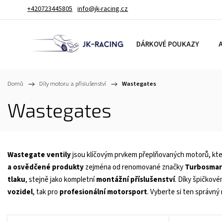
+420723445805
info@jk-racing.cz
DÁRKOVÉ POUKAZY
A
Domů
/
Díly motoru a příslušenství
/
Wastegates
Wastegates
Wastegate ventily
jsou klíčovým prvkem přeplňovaných motorů, kter
a osvědčené produkty
zejména od renomované značky
Turbosmar
tlaku
, stejně jako kompletní
montážní příslušenství
. Díky špičkov
vozidel
, tak pro
profesionální motorsport
. Vyberte si ten správný