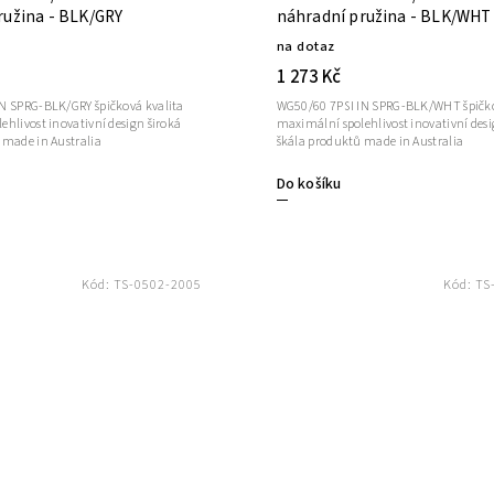
ružina - BLK/GRY
náhradní pružina - BLK/WHT
na dotaz
1 273 Kč
N SPRG-BLK/GRY špičková kvalita
WG50/60 7PSI IN SPRG-BLK/WHT špičko
hlivost inovativní design široká
maximální spolehlivost inovativní desi
 made in Australia
škála produktů made in Australia
Do košíku
Kód:
TS-0502-2005
Kód:
TS