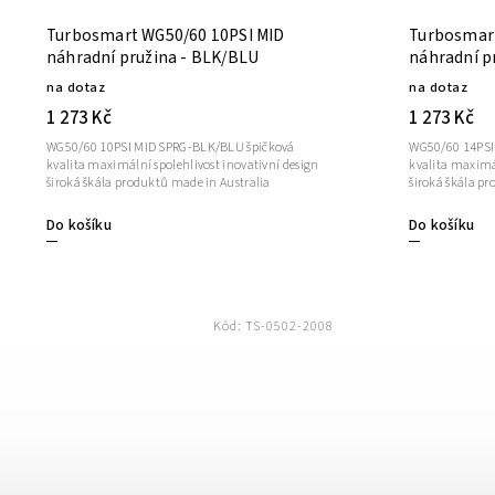
Turbosmart WG50/60 10PSI MID
Turbosmart
náhradní pružina - BLK/BLU
náhradní p
na dotaz
na dotaz
1 273 Kč
1 273 Kč
WG50/60 10PSI MID SPRG-BLK/BLU špičková
WG50/60 14PSI
kvalita maximální spolehlivost inovativní design
kvalita maximál
široká škála produktů made in Australia
široká škála p
Do košíku
Do košíku
Kód:
TS-0502-2008