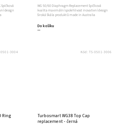
 špičková
WG 50/60 Diaphragm Replacement špičková
vní design
kvalita maximální spolehlivost inovativní design
a
široká škála produktů made in Australia
Do košíku
-0501-3004
Kód:
TS-0501-3006
O Ring
Turbosmart WG38 Top Cap
replacement - černá