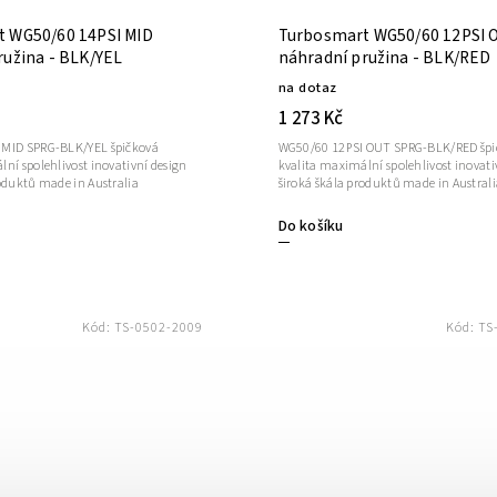
 WG50/60 14PSI MID
Turbosmart WG50/60 12PSI 
ružina - BLK/YEL
náhradní pružina - BLK/RED
na dotaz
1 273 Kč
 MID SPRG-BLK/YEL špičková
WG50/60 12PSI OUT SPRG-BLK/RED špi
ní spolehlivost inovativní design
kvalita maximální spolehlivost inovati
roduktů made in Australia
široká škála produktů made in Australi
Do košíku
Kód:
TS-0502-2009
Kód:
TS