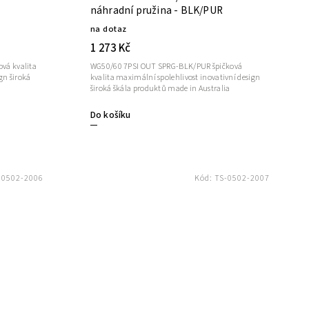
náhradní pružina - BLK/PUR
na dotaz
1 273 Kč
vá kvalita
WG50/60 7PSI OUT SPRG-BLK/PUR špičková
gn široká
kvalita maximální spolehlivost inovativní design
široká škála produktů made in Australia
Do košíku
-0502-2006
Kód:
TS-0502-2007