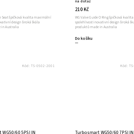
na dotaz
210 Kč
 Seat špičková kvalita maximální
WG Valve Guide O Ring špičková kvalit
ovativní design široká škála
spolehlivost inovativní design široká šk
in Australia
produktů made in Australia
Do košíku
Kód:
TS-0502-2001
Kód:
TS
 WG50/60 5PSI IN
Turbosmart WG50/60 7PSI IN