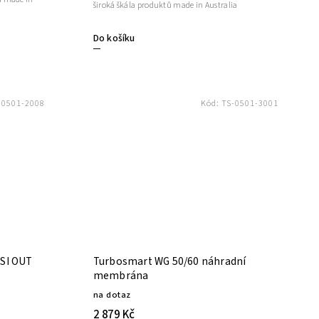
široká škála produktů made in Australia
Do košíku
-0501-2008
Kód:
TS-0501-3001
SI OUT
Turbosmart WG 50/60 náhradní
membrána
na dotaz
2 879 Kč