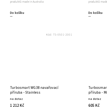
produktů made in Australia
produktů made 
Do košíku
Do košíku
Kód:
TS-0501-2001
Turbosmart WG38 navařovací
Turbosmar
příruba - Stainless
příruba - M
na dotaz
na dotaz
1 212 Kč
605 Kč