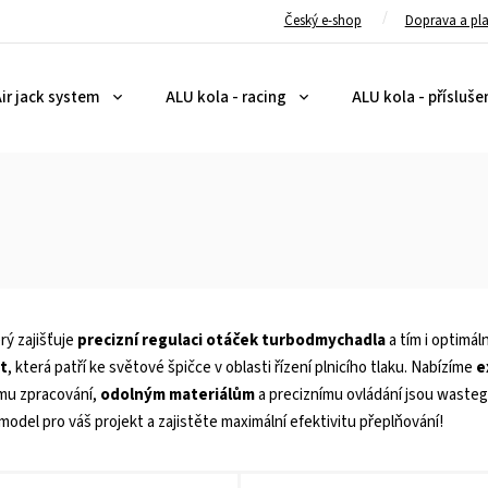
Český e-shop
Doprava a pl
ir jack system
ALU kola - racing
ALU kola - přísluše
ý zajišťuje
precizní regulaci otáček turbodmychadla
a tím i optimál
t
, která patří ke světové špičce v oblasti řízení plnicího tlaku. Nabízíme
e
ému zpracování,
odolným materiálům
a preciznímu ovládání jsou waste
 model pro váš projekt a zajistěte maximální efektivitu přeplňování!