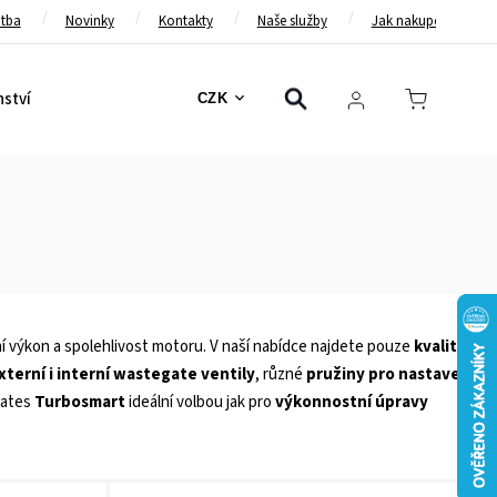
atba
Novinky
Kontakty
Naše služby
Jak nakupovat
nství
Bezpečnostní pásy
Bezpečnostní rámy
Brzd
CZK
ní výkon a spolehlivost motoru. V naší nabídce najdete pouze
kvalitní
xterní i interní wastegate ventily
, různé
pružiny pro nastavení
gates
Turbosmart
ideální volbou jak pro
výkonnostní úpravy