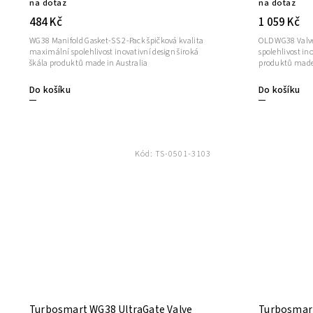
na dotaz
na dotaz
484 Kč
1 059 Kč
WG38 Manifold Gasket-SS 2-Pack špičková kvalita
OLD WG38 Valve
maximální spolehlivost inovativní design široká
spolehlivost in
škála produktů made in Australia
produktů made 
Do košíku
Do košíku
Kód:
TS-0501-3103
Turbosmart WG38 UltraGate Valve
Turbosmart