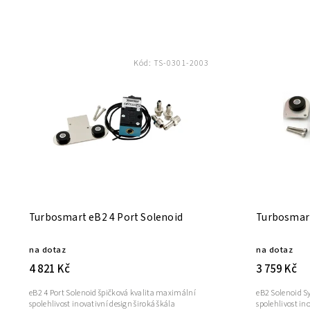
Kód:
TS-0301-2003
Turbosmart eB2 4 Port Solenoid
Turbosmart
na dotaz
na dotaz
4 821 Kč
3 759 Kč
eB2 4 Port Solenoid špičková kvalita maximální
eB2 Solenoid S
spolehlivost inovativní design široká škála
spolehlivost in