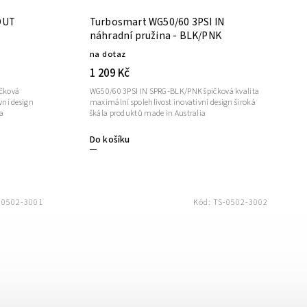
OUT
Turbosmart WG50/60 3PSI IN
náhradní pružina - BLK/PNK
na dotaz
1 209 Kč
čková
WG50/60 3PSI IN SPRG-BLK/PNK špičková kvalita
vní design
maximální spolehlivost inovativní design široká
a
škála produktů made in Australia
Do košíku
-0502-3001
Kód:
TS-0502-3002