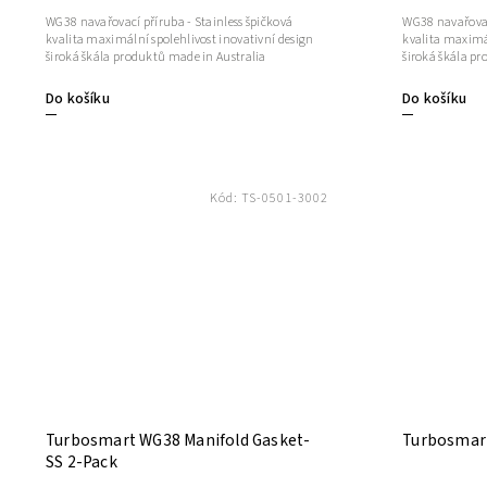
WG38 navařovací příruba - Stainless špičková
WG38 navařovací
kvalita maximální spolehlivost inovativní design
kvalita maximál
široká škála produktů made in Australia
široká škála p
Do košíku
Do košíku
Kód:
TS-0501-3002
Turbosmart WG38 Manifold Gasket-
Turbosmart
SS 2-Pack