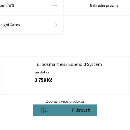
terní WG
Náhradní pružiny
raightGates
Turbosmart eB2 Solenoid System
na dotaz
3 759 Kč
Zobrazit více produktů
Otevřít filtr