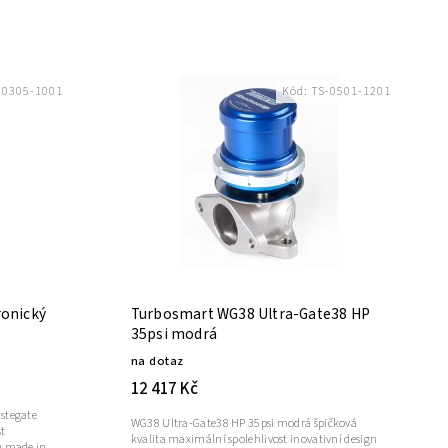
-0305-1001
Kód:
TS-0501-1201
ronický
Turbosmart WG38 Ultra-Gate38 HP
35psi modrá
na dotaz
12 417 Kč
astegate
WG38 Ultra-Gate38 HP 35psi modrá špičková
t
kvalita maximální spolehlivost inovativní design
ů made in