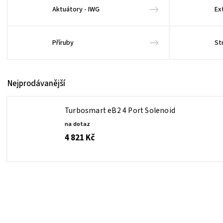
Aktuátory - IWG
Ex
Příruby
St
Nejprodávanější
Turbosmart eB2 4 Port Solenoid
na dotaz
4 821 Kč