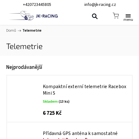
+420723445805
info@jk-racing.cz
Domů
/
Telemetrie
Telemetrie
Nejprodávanější
Kompaktní externí telemetrie Racebox
Mini S
Skladem
(13 ks)
6 725 Kč
Přídavná GPS anténa k samostatné