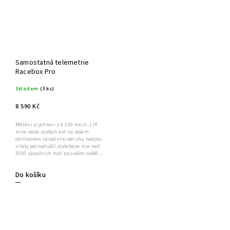
Samostatná telemetrie
Racebox Pro
Skladem
(3 ks)
8 590 Kč
Měření zrychlení z 0-100 km/h, 1/4
míle nebo ujetých kol na vašem
oblíbeném závodním okruhu nebylo
nikdy jednodušší. databáze více než
2000 závodních tratí po celém světě...
Do košíku