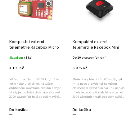
Kompaktní externí
Kompaktní externí
telemetrie Racebox Micro
telemetrie Racebox Mini
Skladem
(3 ks)
Do 10 pracovních dní
3 199 Kč
5 075 Kč
Měření zrychlení z 0-100 km/h, 1/4
Měření zrychlení z 0-100 km/h, 1/4
míle nebo ujetých kol na vašem
míle nebo ujetých kol na vašem
oblíbeném závodním okruhu nebylo
oblíbeném závodním okruhu nebylo
nikdy jednodušší. databáze více než
nikdy jednodušší. databáze více než
2000 závodních tratí po celém světě...
2000 závodních tratí po celém světě...
Do košíku
Do košíku