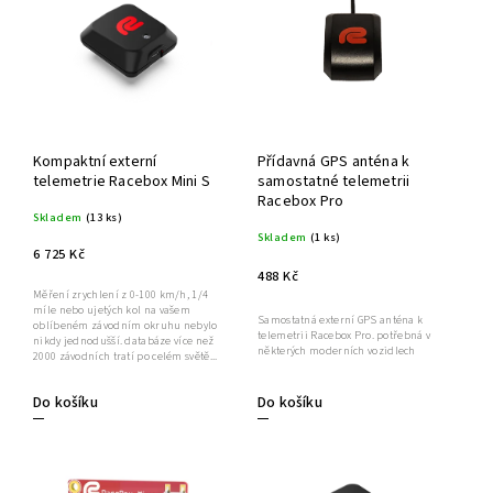
Kompaktní externí
Přídavná GPS anténa k
telemetrie Racebox Mini S
samostatné telemetrii
Racebox Pro
Skladem
(13 ks)
Skladem
(1 ks)
6 725 Kč
488 Kč
Měření zrychlení z 0-100 km/h, 1/4
míle nebo ujetých kol na vašem
Samostatná externí GPS anténa k
oblíbeném závodním okruhu nebylo
telemetrii Racebox Pro. potřebná v
nikdy jednodušší. databáze více než
některých moderních vozidlech
2000 závodních tratí po celém světě...
Do košíku
Do košíku