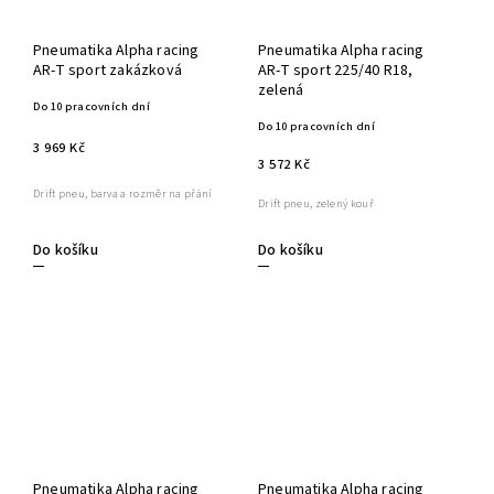
Pneumatika Alpha racing
Pneumatika Alpha racing
AR-T sport zakázková
AR-T sport 225/40 R18,
zelená
Do 10 pracovních dní
Do 10 pracovních dní
3 969 Kč
3 572 Kč
Drift pneu, barva a rozměr na přání
Drift pneu, zelený kouř
Do košíku
Do košíku
Pneumatika Alpha racing
Pneumatika Alpha racing