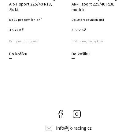
AR-T sport 225/40 R18,
AR-T sport 225/40 R18,
žlutá
modrá
Do 10 pracovních dní
Do 10 pracovních dní
3 572 Kč
3 572 Kč
Drift pneu, žlutý kouř
Drift pneu, modrý kouř
Do košíku
Do košíku
Facebook
Instagram
info
@
jk-racing.cz