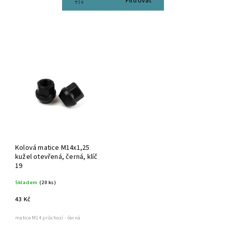
Otevřít filtr
Kolová matice M14x1,25
kužel otevřená, černá, klíč
19
Skladem
(20 ks)
43 Kč
matice M14 průchozí - černá