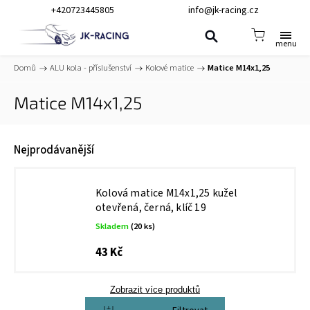
+420723445805
info@jk-racing.cz
Domů
/
ALU kola - příslušenství
/
Kolové matice
/
Matice M14x1,25
Matice M14x1,25
Nejprodávanější
Kolová matice M14x1,25 kužel
otevřená, černá, klíč 19
Skladem
(20 ks)
43 Kč
Zobrazit více produktů