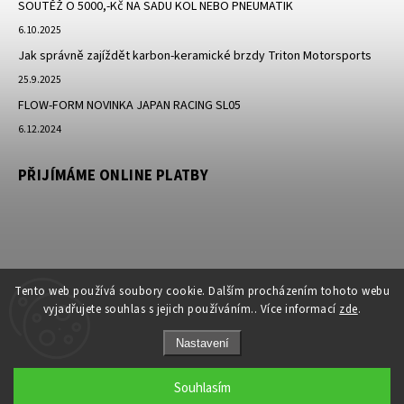
SOUTĚŽ O 5000,-Kč NA SADU KOL NEBO PNEUMATIK
6.10.2025
Jak správně zajíždět karbon-keramické brzdy Triton Motorsports
25.9.2025
FLOW-FORM NOVINKA JAPAN RACING SL05
6.12.2024
PŘIJÍMÁME ONLINE PLATBY
Tento web používá soubory cookie. Dalším procházením tohoto webu
vyjadřujete souhlas s jejich používáním.. Více informací
zde
.
Nastavení
Copyright 2026
JK-Racing.cz
. Všechna práva vyhrazena.
Souhlasím
Grafický návrh vytvořil a nakódoval
Shoptak.cz