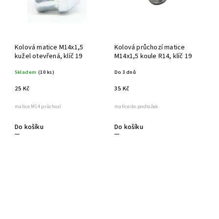
Kolová matice M14x1,5
Kolová průchozí matice
kužel otevřená, klíč 19
M14x1,5 koule R14, klíč 19
Skladem
(10 ks)
Do 3 dnů
25 Kč
35 Kč
matice M14 průchozí
matice do podložek
Do košíku
Do košíku