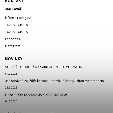
KONTAKT
Jan Kovář
info
@
jk-racing.cz
+420723445805
+420723445805
Facebook
Instagram
NOVINKY
SOUTĚŽ O 5000,-Kč NA SADU KOL NEBO PNEUMATIK
6.10.2025
Jak správně zajíždět karbon-keramické brzdy Triton Motorsports
25.9.2025
FLOW-FORM NOVINKA JAPAN RACING SL05
6.12.2024