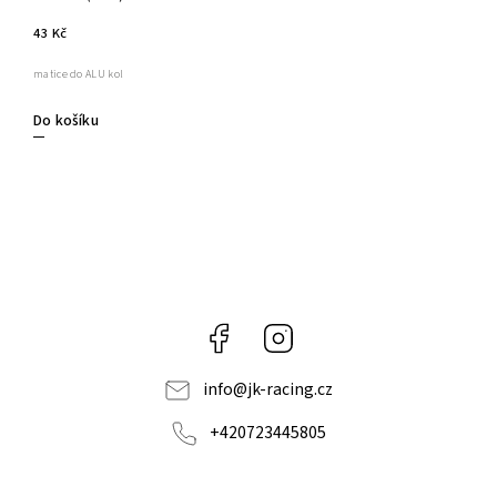
43 Kč
matice do ALU kol
Do košíku
Facebook
Instagram
info
@
jk-racing.cz
+420723445805