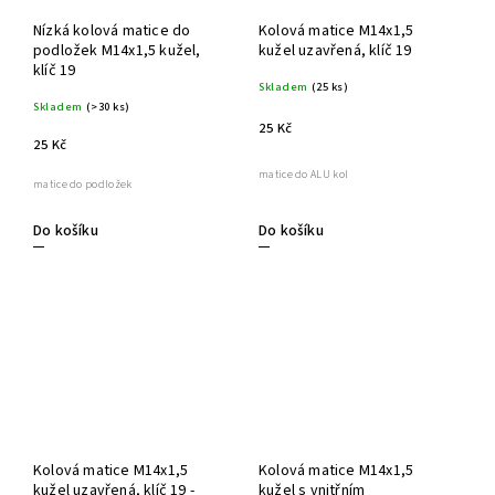
Nízká kolová matice do
Kolová matice M14x1,5
podložek M14x1,5 kužel,
kužel uzavřená, klíč 19
klíč 19
Skladem
(25 ks)
Skladem
(>30 ks)
25 Kč
25 Kč
matice do ALU kol
matice do podložek
Do košíku
Do košíku
Kolová matice M14x1,5
Kolová matice M14x1,5
kužel uzavřená, klíč 19 -
kužel s vnitřním