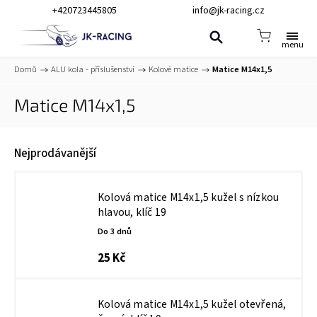
+420723445805
info@jk-racing.cz
Domů
/
ALU kola - příslušenství
/
Kolové matice
/
Matice M14x1,5
Matice M14x1,5
Nejprodávanější
Kolová matice M14x1,5 kužel s nízkou
hlavou, klíč 19
Do 3 dnů
25 Kč
Kolová matice M14x1,5 kužel otevřená,