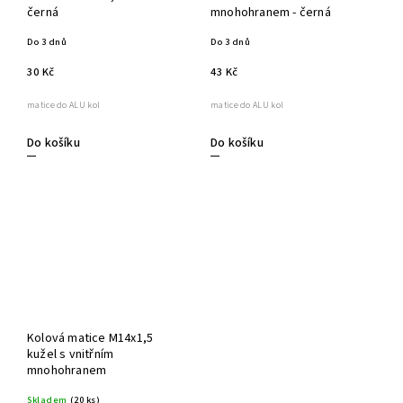
černá
mnohohranem - černá
Do 3 dnů
Do 3 dnů
30 Kč
43 Kč
matice do ALU kol
matice do ALU kol
Do košíku
Do košíku
Kolová matice M14x1,5
kužel s vnitřním
mnohohranem
Skladem
(20 ks)