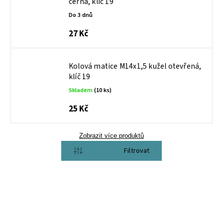
černá, klíč 19
Do 3 dnů
27 Kč
Kolová matice M14x1,5 kužel otevřená,
klíč 19
Skladem
(10 ks)
25 Kč
Zobrazit více produktů
Otevřít filtr