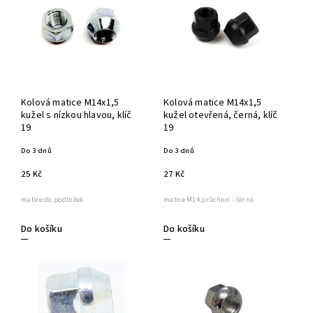
Kolová matice M14x1,5
Kolová matice M14x1,5
kužel s nízkou hlavou, klíč
kužel otevřená, černá, klíč
19
19
Do 3 dnů
Do 3 dnů
25 Kč
27 Kč
matice do podložek
matice M14 průchozí - černá
Do košíku
Do košíku