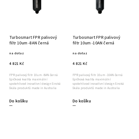
Turbosmart FPR palivový
Turbosmart FPR palivový
filtr 10um -8AN černá
filtr 10um -10AN černá
na dotaz
na dotaz
4 821 Kč
4 821 Kč
FPR palivový filtr 10um -8AN černá
FPR palivový filtr 10um -10AN černá
špičková kvalita maximální
špičková kvalita maximální
spolehlivost inovativní design široká
spolehlivost inovativní design široká
škála produktů made in Australia
škála produktů made in Australia
Do košíku
Do košíku