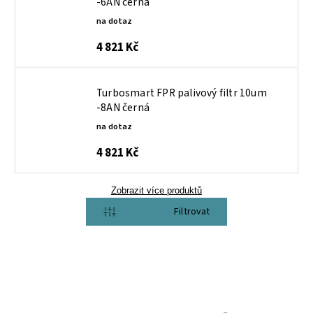
-6AN černá
na dotaz
4 821 Kč
Turbosmart FPR palivový filtr 10um
-8AN černá
na dotaz
4 821 Kč
Zobrazit více produktů
Otevřít filtr