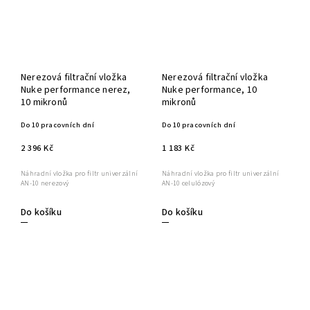
Nerezová filtrační vložka
Nerezová filtrační vložka
Nuke performance nerez,
Nuke performance, 10
10 mikronů
mikronů
Do 10 pracovních dní
Do 10 pracovních dní
2 396 Kč
1 183 Kč
Náhradní vložka pro filtr univerzální
Náhradní vložka pro filtr univerzální
AN-10 nerezový
AN-10 celulózový
Do košíku
Do košíku