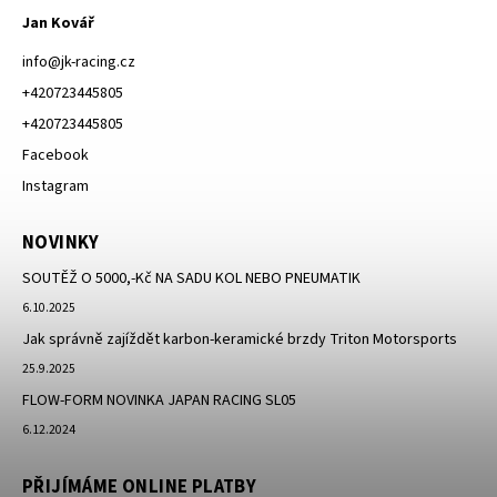
Jan Kovář
info
@
jk-racing.cz
+420723445805
+420723445805
Facebook
Instagram
NOVINKY
SOUTĚŽ O 5000,-Kč NA SADU KOL NEBO PNEUMATIK
6.10.2025
Jak správně zajíždět karbon-keramické brzdy Triton Motorsports
25.9.2025
FLOW-FORM NOVINKA JAPAN RACING SL05
6.12.2024
PŘIJÍMÁME ONLINE PLATBY