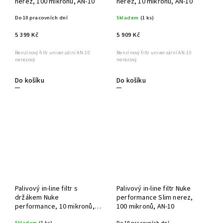
nerez, 100 mikronů, AN-10
nerez, 10 mikronů, AN-10
Do 10 pracovních dní
Skladem
(1 ks)
5 399 Kč
5 909 Kč
Benzínový filtr univerzální AN-10
Benzínový filtr univerzální AN-10
nerezový
nerezový
Do košíku
Do košíku
Palivový in-line filtr s
Palivový in-line filtr Nuke
držákem Nuke
performance Slim nerez,
performance, 10 mikronů,
100 mikronů, AN-10
AN-10
Skladem
(1 ks)
Do 10 pracovních dní