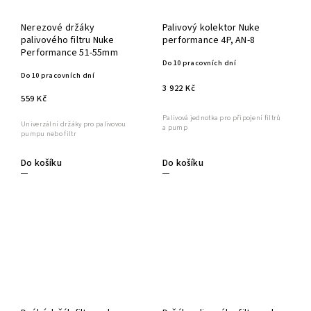
Nerezové držáky
Palivový kolektor Nuke
palivového filtru Nuke
performance 4P, AN-8
Performance 51-55mm
Do 10 pracovních dní
Do 10 pracovních dní
3 922 Kč
559 Kč
Palivová jednotka pro připojení filtrů
Univerzální držáky pro palivovou
a pump
pumpu nebo filtr
Do košíku
Do košíku