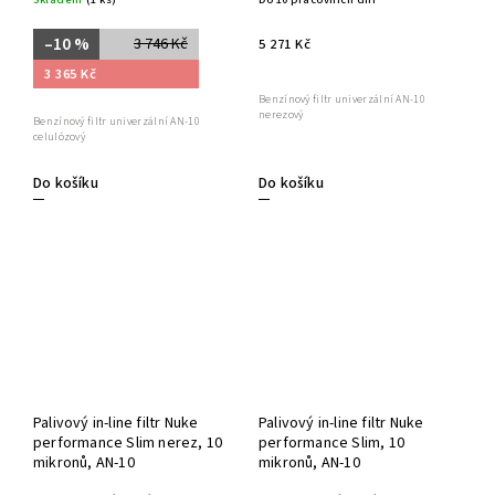
–10 %
3 746 Kč
5 271 Kč
3 365 Kč
Benzínový filtr univerzální AN-10
nerezový
Benzínový filtr univerzální AN-10
celulózový
Do košíku
Do košíku
Palivový in-line filtr Nuke
Palivový in-line filtr Nuke
performance Slim nerez, 10
performance Slim, 10
mikronů, AN-10
mikronů, AN-10