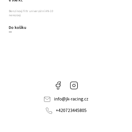
6 996 Kč
Benzínový filtr univerzální AN-10
nerezový
Do košíku
Facebook
Instagram
info
@
jk-racing.cz
+420723445805