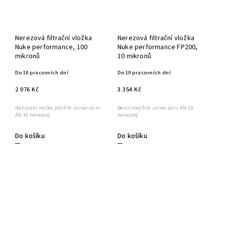
Nerezová filtrační vložka
Nerezová filtrační vložka
Nuke performance, 100
Nuke performance FP200,
mikronů
10 mikronů
Do 10 pracovních dní
Do 10 pracovních dní
2 076 Kč
3 354 Kč
Náhradní vložka pro filtr univerzální
Benzínový filtr univerzální AN-10
AN-10 nerezový
nerezový
Do košíku
Do košíku