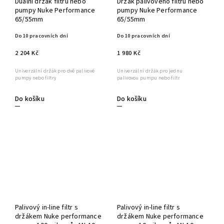
Duální držák filtru nebo
Držák palivového filtru nebo
pumpy Nuke Performance
pumpy Nuke Performance
65/55mm
65/55mm
Do 10 pracovních dní
Do 10 pracovních dní
2 204 Kč
1 980 Kč
Univerzální držák pro dvě palivové
Univerzální držák pro jednu
pumpy nebo filtry
palivovou pumpu nebo filtr
Do košíku
Do košíku
Palivový in-line filtr s
Palivový in-line filtr s
držákem Nuke performance
držákem Nuke performance