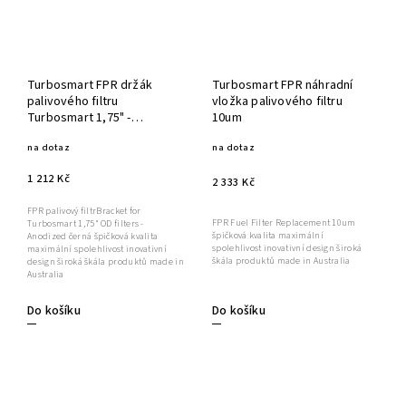
Turbosmart FPR držák
Turbosmart FPR náhradní
palivového filtru
vložka palivového filtru
Turbosmart 1,75" -
10um
Anodized černá
na dotaz
na dotaz
1 212 Kč
2 333 Kč
FPR palivový filtrBracket for
FPR Fuel Filter Replacement 10um
Turbosmart 1,75" OD filters -
špičková kvalita maximální
Anodized černá špičková kvalita
spolehlivost inovativní design široká
maximální spolehlivost inovativní
škála produktů made in Australia
design široká škála produktů made in
Australia
Do košíku
Do košíku