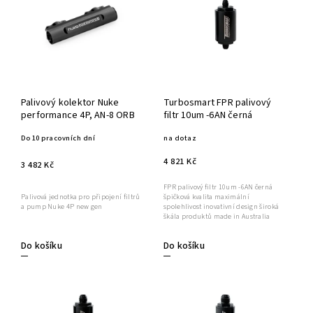
Palivový kolektor Nuke
Turbosmart FPR palivový
performance 4P, AN-8 ORB
filtr 10um -6AN černá
Do 10 pracovních dní
na dotaz
4 821 Kč
3 482 Kč
FPR palivový filtr 10um -6AN černá
špičková kvalita maximální
Palivová jednotka pro připojení filtrů
spolehlivost inovativní design široká
a pump Nuke 4P new gen
škála produktů made in Australia
Do košíku
Do košíku