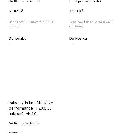
Do 10 pracovních dní
Do 10 pracovních dní
5 782 Kč
3 993 Kč
Benzínový filtr univerzální AN-10
Benzínový filtr univerzální AN-10
nerezový
celulózový
Do košíku
Do košíku
Palivový in-line filtr Nuke
performance FP200, 10
mikronů, AN-10
Do 10 pracovních dní