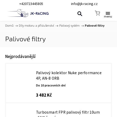
+420723445805
info@jk-racing.cz
Domů
/
Díly motoru a příslušenství
/
Palivový systém
/
Palivové filtry
Palivové filtry
Nejprodávanější
Palivový kolektor Nuke performance
4P, AN-8 ORB
Do 10 pracovních dní
3 482 Kč
Turbosmart FPR palivový filtr 10um