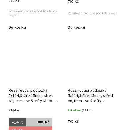
760 Kč
790 Kč
Rozšiřovací podložky pod kola Ford a
Rozšiřovací podložky pod kola Nissan
Jaguar
Do košíku
Do košíku
Rozšiřovací podložka
Rozšiřovací podložka
5x114,3 šíře 15mm, střed
5x114,3 šíře 15mm, střed
67,1mm - se štefty M12x1,5
66,1mm - se štefty
- 1ks
M12x1,25 - 1ks
4 týdny
Skladem
(16 ks)
760 Kč
–14 %
880 Kč