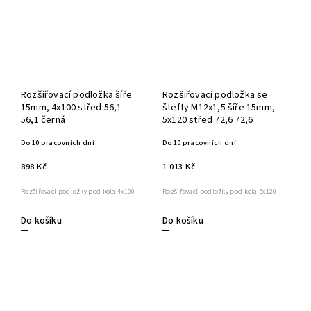
Rozšiřovací podložka šíře
Rozšiřovací podložka se
15mm, 4x100 střed 56,1
štefty M12x1,5 šíře 15mm,
56,1 černá
5x120 střed 72,6 72,6
Do 10 pracovních dní
Do 10 pracovních dní
898 Kč
1 013 Kč
Rozšiřovací podložky pod kola 4x100
Rozšiřovací podložky pod kola 5x120
Do košíku
Do košíku