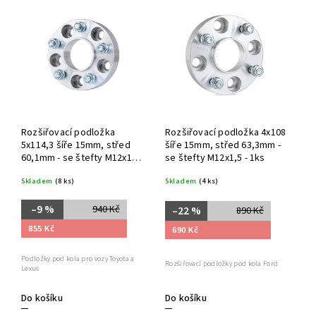
Rozšiřovací podložka
Rozšiřovací podložka 4x108
5x114,3 šíře 15mm, střed
šíře 15mm, střed 63,3mm -
60,1mm - se štefty M12x1,5
se štefty M12x1,5 - 1ks
- 1ks
Skladem
(8 ks)
Skladem
(4 ks)
–9 %
940 Kč
–22 %
890 Kč
855 Kč
690 Kč
Podložky pod kola pro vozy Toyota a
Rozšiřovací podložky pod kola Ford
Lexus
Do košíku
Do košíku