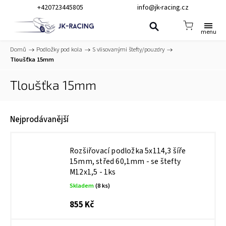
+420723445805
info@jk-racing.cz
Domů
/
Podložky pod kola
/
S vlisovanými štefty/pouzdry
/
Tloušťka 15mm
Tloušťka 15mm
Nejprodávanější
Rozšiřovací podložka 5x114,3 šíře
15mm, střed 60,1mm - se štefty
M12x1,5 - 1ks
Skladem
(8 ks)
855 Kč