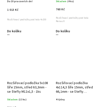
Do 10 pracovních dní
Skladem
(4 ks)
760 Kč
1 013 Kč
Rozšiřovací podložky pod kola
Rozšiřovací podložky pod kola 4x100
Renault
Do košíku
Do košíku
Rozšiřovací podložka 5x108
Rozšiřovací podložka
šíře 15mm, střed 63,3mm -
4x114,3 šíře 15mm, střed
se štefty M12x1,5 - 1ks
66,1mm - se štefty
M12x1,25 - 1ks
Skladem
(13 ks)
4 týdny