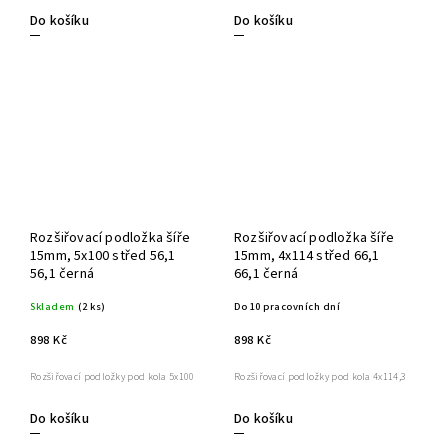
Do košíku
Do košíku
Rozšiřovací podložka šíře
Rozšiřovací podložka šíře
15mm, 5x100 střed 56,1
15mm, 4x114 střed 66,1
56,1 černá
66,1 černá
Skladem
(2 ks)
Do 10 pracovních dní
898 Kč
898 Kč
Rozšiřovací podložky pod kola 5x100
Rozšiřovací podložky pod kola 4x114,3
Do košíku
Do košíku