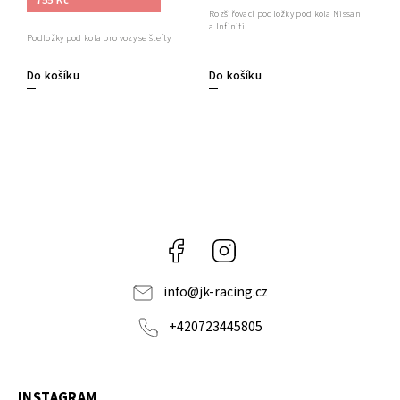
755 Kč
Rozšiřovací podložky pod kola Nissan
a Infiniti
Podložky pod kola pro vozy se štefty
Do košíku
Do košíku
Facebook
Instagram
info
@
jk-racing.cz
+420723445805
INSTAGRAM