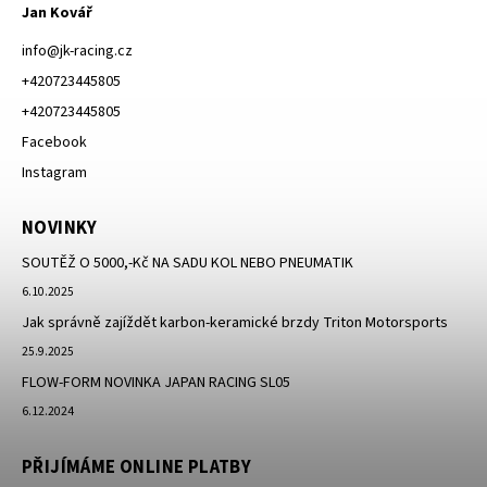
Jan Kovář
info
@
jk-racing.cz
+420723445805
+420723445805
Facebook
Instagram
NOVINKY
SOUTĚŽ O 5000,-Kč NA SADU KOL NEBO PNEUMATIK
6.10.2025
Jak správně zajíždět karbon-keramické brzdy Triton Motorsports
25.9.2025
FLOW-FORM NOVINKA JAPAN RACING SL05
6.12.2024
PŘIJÍMÁME ONLINE PLATBY