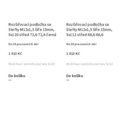
Rozšiřovací podložka se
Rozšiřovací podložka se
štefty M12x1,5 šíře 15mm,
štefty M12x1,5 šíře 15mm,
5x120 střed 72,6 72,6 černá
5x112 střed 66,6 66,6
Do 10 pracovních dní
Do 10 pracovních dní
1 013 Kč
1 013 Kč
Rozšiřovací podložky pod kola 5x120
Rozšiřovací podložky pod kola 5x112
Do košíku
Do košíku