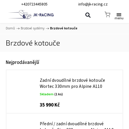
+420723445805
info@jk-racing.cz
Domů
/
Brzdové systémy
/
Brzdové kotouče
Brzdové kotouče
Nejprodávanější
Zadní dvoudílné brzdové kotouče
Wortec 330mm pro Alpine A110
Skladem
(1 ks)
35 990 Kč
Přední / zadní dvoudílné brzdové