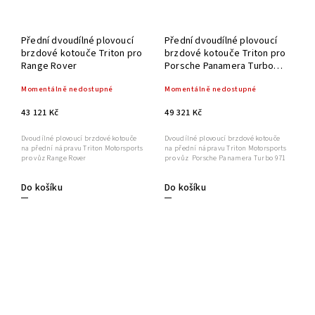
Přední dvoudílné plovoucí
Přední dvoudílné plovoucí
brzdové kotouče Triton pro
brzdové kotouče Triton pro
Range Rover
Porsche Panamera Turbo
971 410x38 mm
Momentálně nedostupné
Momentálně nedostupné
43 121 Kč
49 321 Kč
Dvoudílné plovoucí brzdové kotouče
Dvoudílné plovoucí brzdové kotouče
na přední nápravu Triton Motorsports
na přední nápravu Triton Motorsports
pro vůz Range Rover
pro vůz Porsche Panamera Turbo 971
Do košíku
Do košíku