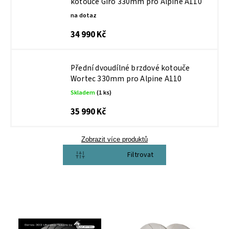
kotouče Giro 330mm pro Alpine A110
na dotaz
34 990 Kč
Přední dvoudílné brzdové kotouče
Wortec 330mm pro Alpine A110
Skladem
(1 ks)
35 990 Kč
Zobrazit více produktů
Otevřít filtr