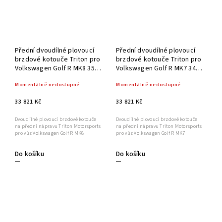
Přední dvoudílné plovoucí
Přední dvoudílné plovoucí
brzdové kotouče Triton pro
brzdové kotouče Triton pro
Volkswagen Golf R MK8 357
Volkswagen Golf R MK7 340
mm
mm
Momentálně nedostupné
Momentálně nedostupné
33 821 Kč
33 821 Kč
Dvoudílné plovoucí brzdové kotouče
Dvoudílné plovoucí brzdové kotouče
na přední nápravu Triton Motorsports
na přední nápravu Triton Motorsports
pro vůz Volkswagen Golf R MK8
pro vůz Volkswagen Golf R MK7
Do košíku
Do košíku