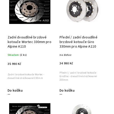
Zadní dvoudílné brzdové
Přední / zadní dvoudílné
kotouče Wortec 330mm pro
brzdové kotouče Giro
Alpine A110
330mm pro Alpine A110
Skladem
(1 ks)
na dotaz
34 990 Kč
35 990 Kč
Přední / zadní brzdové kotouče
Zadní brzdové kotouče Wortec -
GiroDisc - dvoudílné drážkované
dvoudílné drážkované 330mm
330mm
Do košíku
Do košíku