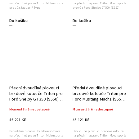
na přední nápravu Triton Motorsports
na přední nápravu Triton Motorsports
pro vůz Jaguar F-Type
pro vůz Ford Shelby GT500 (S550)
Do košíku
Do košíku
Přední dvoudílné plovoucí
Přední dvoudílné plovoucí
brzdové kotouče Triton pro
brzdové kotouče Triton pro
Ford Shelby GT350 (S550)
Ford Mustang Mach1 (S550)
394x36mm
380 mm
Momentálně nedostupné
Momentálně nedostupné
46 221 Kč
43 121 Kč
Dvoudílné plovoucí brzdové kotouče
Dvoudílné plovoucí brzdové kotouče
na přední nápravu Triton Motorsports
na přední nápravu Triton Motorsports