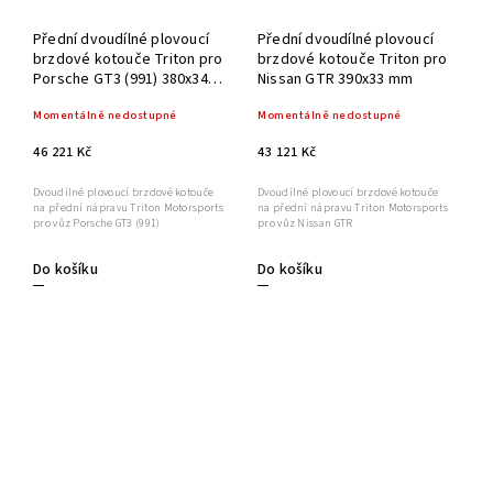
Přední dvoudílné plovoucí
Přední dvoudílné plovoucí
brzdové kotouče Triton pro
brzdové kotouče Triton pro
Porsche GT3 (991) 380x34
Nissan GTR 390x33 mm
mm
Momentálně nedostupné
Momentálně nedostupné
46 221 Kč
43 121 Kč
Dvoudílné plovoucí brzdové kotouče
Dvoudílné plovoucí brzdové kotouče
na přední nápravu Triton Motorsports
na přední nápravu Triton Motorsports
pro vůz Porsche GT3 (991)
pro vůz Nissan GTR
Do košíku
Do košíku