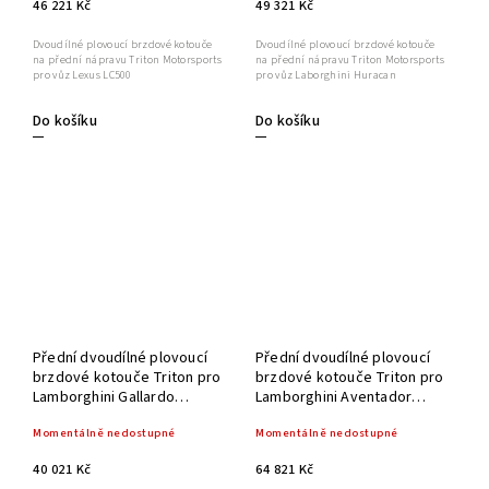
46 221 Kč
49 321 Kč
Dvoudílné plovoucí brzdové kotouče
Dvoudílné plovoucí brzdové kotouče
na přední nápravu Triton Motorsports
na přední nápravu Triton Motorsports
pro vůz Lexus LC500
pro vůz Laborghini Huracan
Do košíku
Do košíku
Přední dvoudílné plovoucí
Přední dvoudílné plovoucí
brzdové kotouče Triton pro
brzdové kotouče Triton pro
Lamborghini Gallardo
Lamborghini Aventador
365x34 mm
400x38 mm
Momentálně nedostupné
Momentálně nedostupné
40 021 Kč
64 821 Kč