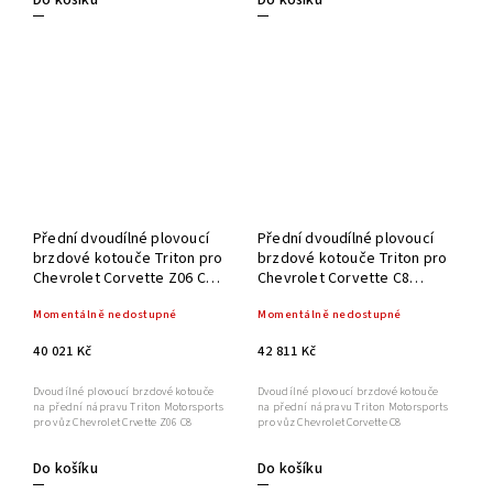
Do košíku
Do košíku
Přední dvoudílné plovoucí
Přední dvoudílné plovoucí
brzdové kotouče Triton pro
brzdové kotouče Triton pro
Chevrolet Corvette Z06 C8
Chevrolet Corvette C8
370x34mm
321x30 mm / 345x30 mm
Momentálně nedostupné
Momentálně nedostupné
40 021 Kč
42 811 Kč
Dvoudílné plovoucí brzdové kotouče
Dvoudílné plovoucí brzdové kotouče
na přední nápravu Triton Motorsports
na přední nápravu Triton Motorsports
pro vůz Chevrolet Crvette Z06 C8
pro vůz Chevrolet Corvette C8
Do košíku
Do košíku