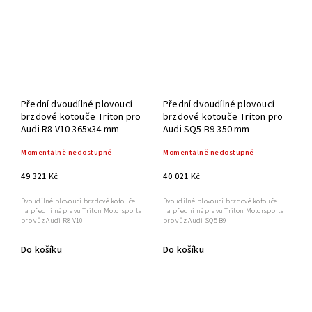
Přední dvoudílné plovoucí
Přední dvoudílné plovoucí
brzdové kotouče Triton pro
brzdové kotouče Triton pro
Audi R8 V10 365x34 mm
Audi SQ5 B9 350 mm
Momentálně nedostupné
Momentálně nedostupné
49 321 Kč
40 021 Kč
Dvoudílné plovoucí brzdové kotouče
Dvoudílné plovoucí brzdové kotouče
na přední nápravu Triton Motorsports
na přední nápravu Triton Motorsports
pro vůz Audi R8 V10
pro vůz Audi SQ5 B9
Do košíku
Do košíku