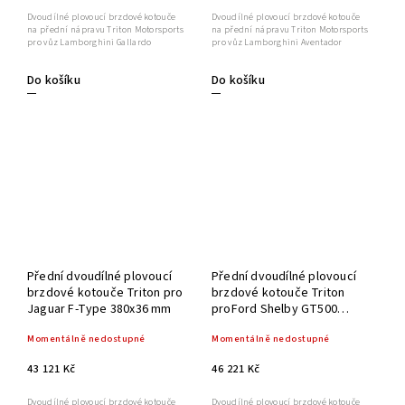
Dvoudílné plovoucí brzdové kotouče
Dvoudílné plovoucí brzdové kotouče
na přední nápravu Triton Motorsports
na přední nápravu Triton Motorsports
pro vůz Lamborghini Gallardo
pro vůz Lamborghini Aventador
Do košíku
Do košíku
Přední dvoudílné plovoucí
Přední dvoudílné plovoucí
brzdové kotouče Triton pro
brzdové kotouče Triton
Jaguar F-Type 380x36 mm
proFord Shelby GT500
(S550)
Momentálně nedostupné
Momentálně nedostupné
43 121 Kč
46 221 Kč
Dvoudílné plovoucí brzdové kotouče
Dvoudílné plovoucí brzdové kotouče