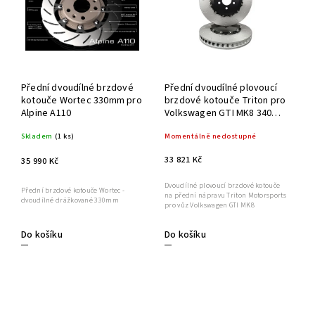
Přední dvoudílné brzdové
Přední dvoudílné plovoucí
kotouče Wortec 330mm pro
brzdové kotouče Triton pro
Alpine A110
Volkswagen GTI MK8 340
mm
Skladem
(1 ks)
Momentálně nedostupné
33 821 Kč
35 990 Kč
Dvoudílné plovoucí brzdové kotouče
Přední brzdové kotouče Wortec -
na přední nápravu Triton Motorsports
dvoudílné drážkované 330mm
pro vůz Volkswagen GTI MK8
Do košíku
Do košíku