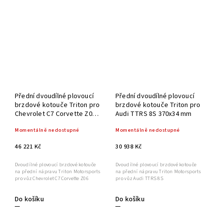
Přední dvoudílné plovoucí
Přední dvoudílné plovoucí
brzdové kotouče Triton pro
brzdové kotouče Triton pro
Chevrolet C7 Corvette Z06
Audi TTRS 8S 370x34 mm
370x34mm
Momentálně nedostupné
Momentálně nedostupné
46 221 Kč
30 938 Kč
Dvoudílné plovoucí brzdové kotouče
Dvoudílné plovoucí brzdové kotouče
na přední nápravu Triton Motorsports
na přední nápravu Triton Motorsports
pro vůz Chevrolet C7 Corvette Z06
pro vůz Audi TTRS 8S
Do košíku
Do košíku