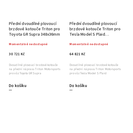
Přední dvoudílné plovoucí
Přední dvoudílné plovoucí
brzdové kotouče Triton pro
brzdové kotouče Triton pro
Toyota GR Supra 348x36mm
Tesla Model S Plaid
380x32mm
Momentálně nedostupné
Momentálně nedostupné
30 721 Kč
64 821 Kč
Dvoudílné plovoucí brzdové kotouče
Dvoudílné plovoucí brzdové kotouče
na přední nápravu Triton Motorsports
na přední nápravu Triton Motorsports
pro vůz Toyota GR Supra
pro vůz Tesla Model S Plaid
Do košíku
Do košíku