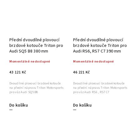
Přední dvoudílné plovoucí
Přední dvoudílné plovoucí
brzdové kotouče Triton pro
brzdové kotouče Triton pro
Audi SQ5 B8 380 mm
Audi RS6, RS7 C7 390 mm
Momentálně nedostupné
Momentálně nedostupné
43 121 Kč
46 221 Kč
Dvoudílné plovoucí brzdové kotouče
Dvoudílné plovoucí brzdové kotouče
na přední nápravu Triton Motorsports
na přední nápravu Triton Motorsports
pro vůz Audi SQ5 B8
pro vůz Audi RS6 , RS7 C7
Do košíku
Do košíku