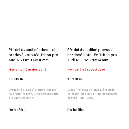
Přední dvoudílné plovoucí
Přední dvoudílné plovoucí
brzdové kotouče Triton pro
brzdové kotouče Triton pro
Audi RS3 8Y 374x36mm
Audi RS3 8V 370x34 mm
Momentálně nedostupné
Momentálně nedostupné
30 938 Kč
30 938 Kč
Dvoudílné plovoucí brzdové kotouče
Dvoudílné plovoucí brzdové kotouče
na přední nápravu Triton Motorsports
na přední nápravu Triton Motorsports
pro vůz Audi RS3 8Y
pro vůz Audi RS3 8V
Do košíku
Do košíku