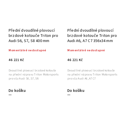
Přední dvoudílné plovoucí
Přední dvoudílné plovoucí
brzdové kotouče Triton pro
brzdové kotouče Triton pro
Audi S6, S7, S8 400 mm
Audi A6, A7 C7 356x34 mm
Momentálně nedostupné
Momentálně nedostupné
46 221 Kč
46 221 Kč
Dvoudílné plovoucí brzdové kotouče
Dvoudílné plovoucí brzdové kotouče
na přední nápravu Triton Motorsports
na přední nápravu Triton Motorsports
pro vůz Audi S6, S7, S8
pro vůz Audi A6, A7 C7
Do košíku
Do košíku