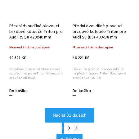
Přední dvoudílné plovoucí
Přední dvoudílné plovoucí
brzdové kotouče Triton pro
brzdové kotouče Triton pro
Audi RSQ8 420x40 mm
Audi S8 (D5) 400x38 mm
Momentálně nedostupné
Momentálně nedostupné
49 321 Kč
46 221 Kč
Dvoudílné plovoucí brzdové kotouče
Dvoudílné plovoucí brzdové kotouče
na přední nápravu Triton Motorsports
na přední nápravu Triton Motorsports
pro vůz Audi RSQ8
pro vůz Audi S8 (D5)
Do košíku
Do košíku
Načíst 31 dalších
1
2
Nahoru