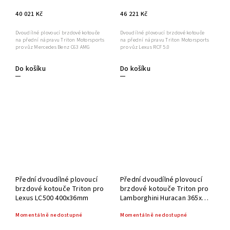
40 021 Kč
46 221 Kč
Dvoudílné plovoucí brzdové kotouče
Dvoudílné plovoucí brzdové kotouče
na přední nápravu Triton Motorsports
na přední nápravu Triton Motorsports
pro vůz Mercedes Benz C63 AMG
pro vůz Lexus RCF 5.0
Do košíku
Do košíku
Přední dvoudílné plovoucí
Přední dvoudílné plovoucí
brzdové kotouče Triton pro
brzdové kotouče Triton pro
Lexus LC500 400x36mm
Lamborghini Huracan 365x34
mm
Momentálně nedostupné
Momentálně nedostupné