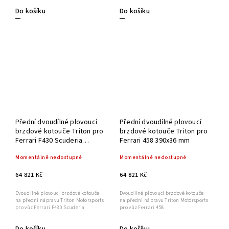
Do košíku
Do košíku
Přední dvoudílné plovoucí
Přední dvoudílné plovoucí
brzdové kotouče Triton pro
brzdové kotouče Triton pro
Ferrari F430 Scuderia
Ferrari 458 390x36 mm
394x36 mm
Momentálně nedostupné
Momentálně nedostupné
64 821 Kč
64 821 Kč
Dvoudílné plovoucí brzdové kotouče
Dvoudílné plovoucí brzdové kotouče
na přední nápravu Triton Motorsports
na přední nápravu Triton Motorsports
pro vůz Ferrari F430 Scuderia
pro vůz Ferrari 458