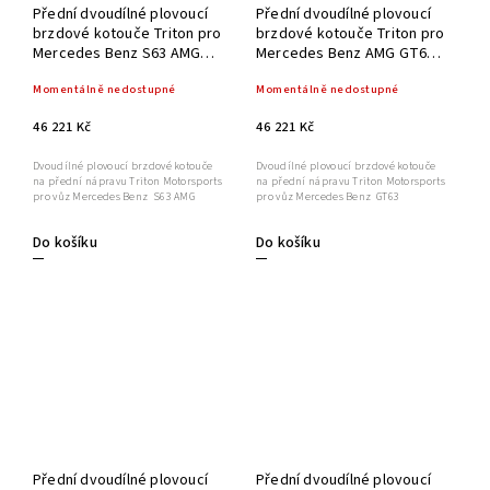
Přední dvoudílné plovoucí
Přední dvoudílné plovoucí
brzdové kotouče Triton pro
brzdové kotouče Triton pro
Mercedes Benz S63 AMG
Mercedes Benz AMG GT63
390x36mm
390x36mm
Momentálně nedostupné
Momentálně nedostupné
46 221 Kč
46 221 Kč
Dvoudílné plovoucí brzdové kotouče
Dvoudílné plovoucí brzdové kotouče
na přední nápravu Triton Motorsports
na přední nápravu Triton Motorsports
pro vůz Mercedes Benz S63 AMG
pro vůz Mercedes Benz GT63
Do košíku
Do košíku
Přední dvoudílné plovoucí
Přední dvoudílné plovoucí