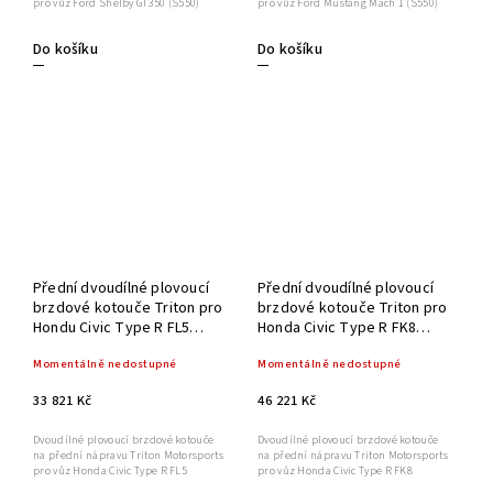
pro vůz Ford Shelby GT350 (S550)
pro vůz Ford Mustang Mach 1 (S550)
Do košíku
Do košíku
Přední dvoudílné plovoucí
Přední dvoudílné plovoucí
brzdové kotouče Triton pro
brzdové kotouče Triton pro
Hondu Civic Type R FL5
Honda Civic Type R FK8
350x32 mm
350x32 mm
Momentálně nedostupné
Momentálně nedostupné
33 821 Kč
46 221 Kč
Dvoudílné plovoucí brzdové kotouče
Dvoudílné plovoucí brzdové kotouče
na přední nápravu Triton Motorsports
na přední nápravu Triton Motorsports
pro vůz Honda Civic Type R FL5
pro vůz Honda Civic Type R FK8