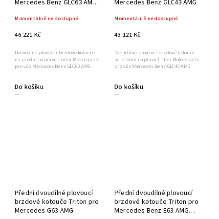
Mercedes Benz GLC63 AMG
Mercedes Benz GLC43 AMG
390x36mm
Momentálně nedostupné
Momentálně nedostupné
46 221 Kč
43 121 Kč
Dvoudílné plovoucí brzdové kotouče
Dvoudílné plovoucí brzdové kotouče
na přední nápravu Triton Motorsports
na přední nápravu Triton Motorsports
pro vůz Mercedes Benz GLC63 AMG
pro vůz Mercedes Benz GLC43 AMG
Do košíku
Do košíku
Přední dvoudílné plovoucí
Přední dvoudílné plovoucí
brzdové kotouče Triton pro
brzdové kotouče Triton pro
Mercedes G63 AMG
Mercedes Benz E63 AMG