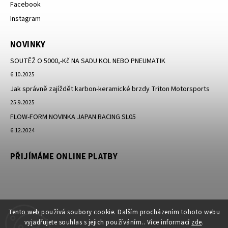
Facebook
Instagram
NOVINKY
SOUTĚŽ O 5000,-Kč NA SADU KOL NEBO PNEUMATIK
6.10.2025
Jak správně zajíždět karbon-keramické brzdy Triton Motorsports
25.9.2025
FLOW-FORM NOVINKA JAPAN RACING SL05
6.12.2024
PŘIJÍMÁME ONLINE PLATBY
Tento web používá soubory cookie. Dalším procházením tohoto webu
vyjadřujete souhlas s jejich používáním.. Více informací
zde
.