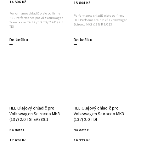
14 506 Kč
15 844 Kč
Performance chladič oleje od firmy
Performance chladič oleje od firmy
HEL Performance pro vůz Volkswagen
HEL Performance pro vůz Volkswagen
Transporter T4 1.9 / 1.9 TD / 2.4 D / 2.5
Scirocco MK3 (137) R EA113
TDI
Do košíku
Do košíku
HEL Olejový chladič pro
HEL Olejový chladič pro
Volkswagen Scirocco MK3
Volkswagen Scirocco MK3
(137) 2.0 TSI EA888.1
(137) 2.0 TDI
Na dotaz
Na dotaz
17 924 Kč
16 222 Kč