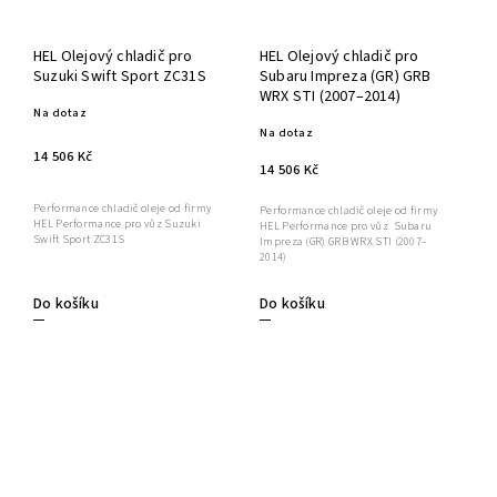
HEL Olejový chladič pro
HEL Olejový chladič pro
Suzuki Swift Sport ZC31S
Subaru Impreza (GR) GRB
WRX STI (2007–2014)
Na dotaz
Na dotaz
14 506 Kč
14 506 Kč
Performance chladič oleje od firmy
Performance chladič oleje od firmy
HEL Performance pro vůz Suzuki
HEL Performance pro vůz Subaru
Swift Sport ZC31S
Impreza (GR) GRB WRX STI (2007–
2014)
Do košíku
Do košíku