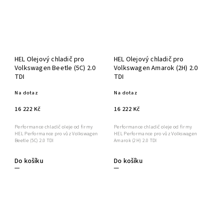
HEL Olejový chladič pro
HEL Olejový chladič pro
Volkswagen Beetle (5C) 2.0
Volkswagen Amarok (2H) 2.0
TDI
TDI
Na dotaz
Na dotaz
16 222 Kč
16 222 Kč
Performance chladič oleje od firmy
Performance chladič oleje od firmy
HEL Performance pro vůz Volkswagen
HEL Performance pro vůz Volkswagen
Beetle (5C) 2.0 TDI
Amarok (2H) 2.0 TDI
Do košíku
Do košíku