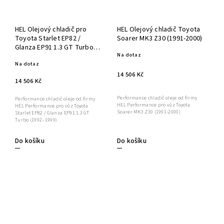
HEL Olejový chladič pro
HEL Olejový chladič Toyota
Toyota Starlet EP82 /
Soarer MK3 Z30 (1991-2000)
Glanza EP91 1.3 GT Turbo
Na dotaz
(1992–1999)
Na dotaz
14 506 Kč
14 506 Kč
Performance chladič oleje od firmy
Performance chladič oleje od firmy
HEL Performance pro vůz Toyota
HEL Performance pro vůz Toyota
Soarer MK3 Z30 (1991-2000)
Starlet EP82 / Glanza EP91 1.3 GT
Turbo (1992–1999)
Do košíku
Do košíku