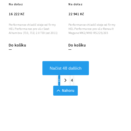
Na dotaz
Na dotaz
16 222 Kč
22 941 Kč
Performance chladič oleje od firmy
Performance chladič oleje od firmy
HEL Performance pro vůz Seat
HEL Performance pro vůz Renault
Alhambra (710, 711) 2.0 TDI (od 2011)
Megane MK2/MK3 RS 225/265
Do košíku
Do košíku
Načíst 48 dalších
1
4
Nahoru