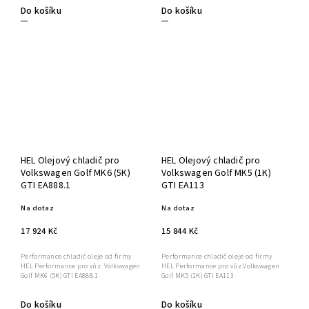
Do košíku
Do košíku
HEL Olejový chladič pro
HEL Olejový chladič pro
Volkswagen Golf MK6 (5K)
Volkswagen Golf MK5 (1K)
GTI EA888.1
GTI EA113
Na dotaz
Na dotaz
17 924 Kč
15 844 Kč
Performance chladič oleje od firmy
Performance chladič oleje od firmy
HEL Performance pro vůz Volkswagen
HEL Performance pro vůz Volkswagen
Golf MK6 (5K) GTI EA888.1
Golf MK5 (1K) GTI EA113
Do košíku
Do košíku