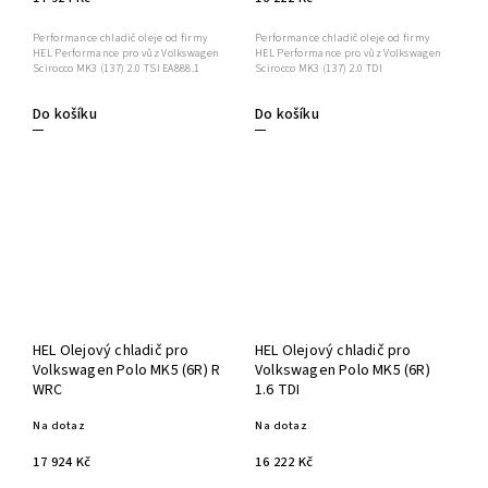
Performance chladič oleje od firmy
Performance chladič oleje od firmy
HEL Performance pro vůz Volkswagen
HEL Performance pro vůz Volkswagen
Scirocco MK3 (137) 2.0 TSI EA888.1
Scirocco MK3 (137) 2.0 TDI
Do košíku
Do košíku
HEL Olejový chladič pro
HEL Olejový chladič pro
Volkswagen Polo MK5 (6R) R
Volkswagen Polo MK5 (6R)
WRC
1.6 TDI
Na dotaz
Na dotaz
17 924 Kč
16 222 Kč