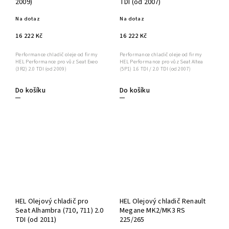
2009)
TDI (od 2007)
Na dotaz
Na dotaz
16 222 Kč
16 222 Kč
Performance chladič oleje od firmy
Performance chladič oleje od firmy
HEL Performance pro vůz Seat Exeo
HEL Performance pro vůz Seat Altea
(3R2) 2.0 TDI (od 2009)
(5P1) 1.6 TDI / 2.0 TDI (od 2007)
Do košíku
Do košíku
HEL Olejový chladič pro
HEL Olejový chladič Renault
Seat Alhambra (710, 711) 2.0
Megane MK2/MK3 RS
TDI (od 2011)
225/265