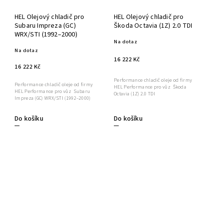
HEL Olejový chladič pro
HEL Olejový chladič pro
Subaru Impreza (GC)
Škoda Octavia (1Z) 2.0 TDI
WRX/STI (1992–2000)
Na dotaz
Na dotaz
16 222 Kč
16 222 Kč
Performance chladič oleje od firmy
Performance chladič oleje od firmy
HEL Performance pro vůz Škoda
HEL Performance pro vůz Subaru
Octavia (1Z) 2.0 TDI
Impreza (GC) WRX/STI (1992–2000)
Do košíku
Do košíku