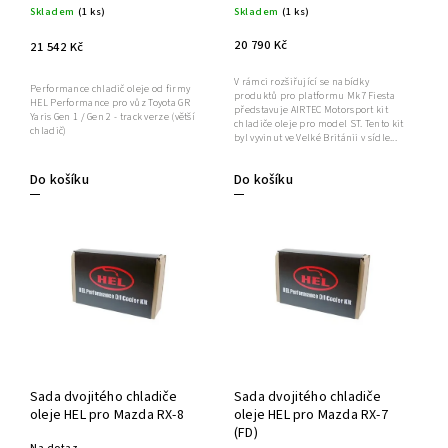
Skladem
(1 ks)
Skladem
(1 ks)
20 790 Kč
21 542 Kč
V rámci rozšiřující se nabídky
Performance chladič oleje od firmy
produktů pro platformu Mk7 Fiesta
HEL Performance pro vůz Toyota GR
představuje AIRTEC Motorsport kit
Yaris Gen 1 / Gen 2 - track verze (větší
chladiče oleje pro model ST. Tento kit
chladič)
byl vyvinut ve Velké Británii v sídle...
Do košíku
Do košíku
Sada dvojitého chladiče
Sada dvojitého chladiče
oleje HEL pro Mazda RX-8
oleje HEL pro Mazda RX-7
(FD)
Na dotaz