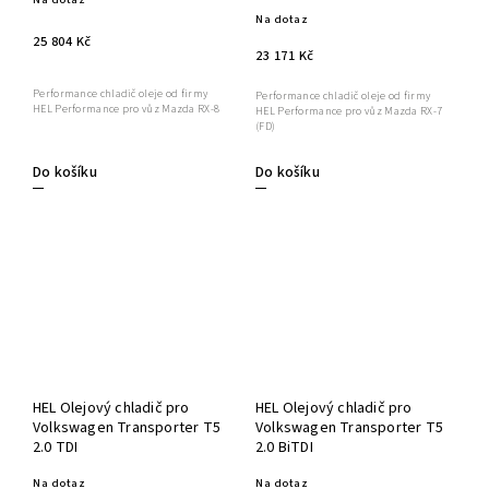
Na dotaz
25 804 Kč
23 171 Kč
Performance chladič oleje od firmy
Performance chladič oleje od firmy
HEL Performance pro vůz Mazda RX-8
HEL Performance pro vůz Mazda RX-7
(FD)
Do košíku
Do košíku
HEL Olejový chladič pro
HEL Olejový chladič pro
Volkswagen Transporter T5
Volkswagen Transporter T5
2.0 TDI
2.0 BiTDI
Na dotaz
Na dotaz