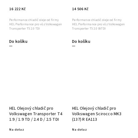
16 222 Kč
14 506 Kč
Performance chladič oleje od firmy
Performance chladič oleje od firmy
HEL Performance pro vůz Volkswagen
HEL Performance pro vůz Volkswagen
Transporter T5 2.0 TDI
Transporter T5 2.0 BiTDI
Do košíku
Do košíku
HEL Olejový chladič pro
HEL Olejový chladič pro
Volkswagen Transporter T4
Volkswagen Scirocco MK3
1.9 / 1.9 TD / 2.4 D / 2.5 TDI
(137) R EA113
Na dotaz
Na dotaz