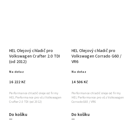
HEL Olejový chladič pro
HEL Olejový chladič pro
Volkswagen Crafter 2.0 TDI
Volkswagen Corrado G60 /
(od 2012)
VR6
Na dotaz
Na dotaz
16 222 Kč
14 506 Kč
Performance chladič oleje od firmy
Performance chladič oleje od firmy
HEL Performance pro vůz Volkswagen
HEL Performance pro vůz Volkswagen
Crafter 2.0 TDI (od 2012)
Corrado G60 / VR6
Do košíku
Do košíku