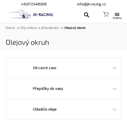
+420723445805
info@jk-racing.cz
Domů
/
Díly motoru a příslušenství
/
Olejový okruh
Olejový okruh
Oil catch cans
Přepážky do vany
Chladiče oleje