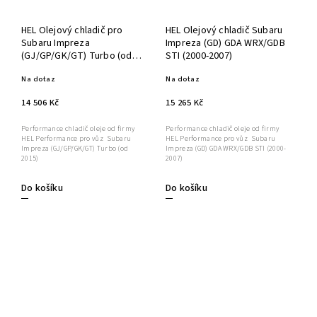
HEL Olejový chladič pro
HEL Olejový chladič Subaru
Subaru Impreza
Impreza (GD) GDA WRX/GDB
(GJ/GP/GK/GT) Turbo (od
STI (2000-2007)
2015)
Na dotaz
Na dotaz
14 506 Kč
15 265 Kč
Performance chladič oleje od firmy
Performance chladič oleje od firmy
HEL Performance pro vůz Subaru
HEL Performance pro vůz Subaru
Impreza (GJ/GP/GK/GT) Turbo (od
Impreza (GD) GDA WRX/GDB STI (2000-
2015)
2007)
Do košíku
Do košíku