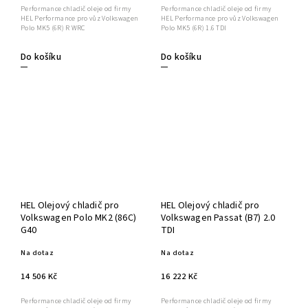
Performance chladič oleje od firmy
Performance chladič oleje od firmy
HEL Performance pro vůz Volkswagen
HEL Performance pro vůz Volkswagen
Polo MK5 (6R) R WRC
Polo MK5 (6R) 1.6 TDI
Do košíku
Do košíku
HEL Olejový chladič pro
HEL Olejový chladič pro
Volkswagen Polo MK2 (86C)
Volkswagen Passat (B7) 2.0
G40
TDI
Na dotaz
Na dotaz
14 506 Kč
16 222 Kč
Performance chladič oleje od firmy
Performance chladič oleje od firmy