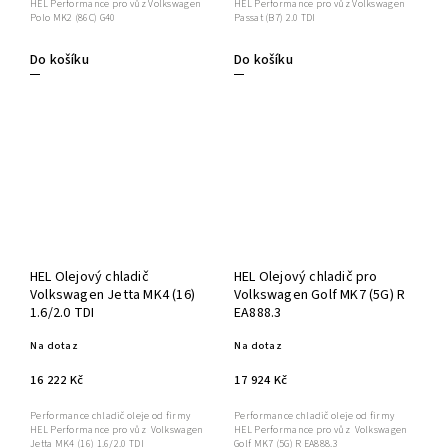
HEL Performance pro vůz Volkswagen
HEL Performance pro vůz Volkswagen
Polo MK2 (86C) G40
Passat (B7) 2.0 TDI
Do košíku
Do košíku
HEL Olejový chladič
HEL Olejový chladič pro
Volkswagen Jetta MK4 (16)
Volkswagen Golf MK7 (5G) R
1.6/2.0 TDI
EA888.3
Na dotaz
Na dotaz
16 222 Kč
17 924 Kč
Performance chladič oleje od firmy
Performance chladič oleje od firmy
HEL Performance pro vůz Volkswagen
HEL Performance pro vůz Volkswagen
Jetta MK4 (16) 1.6/2.0 TDI
Golf MK7 (5G) R EA888.3