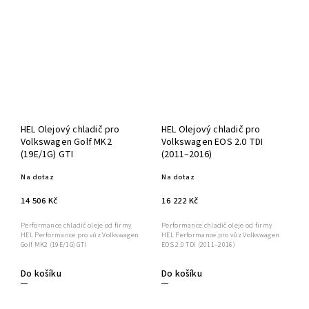
HEL Olejový chladič pro
HEL Olejový chladič pro
Volkswagen Golf MK2
Volkswagen EOS 2.0 TDI
(19E/1G) GTI
(2011–2016)
Na dotaz
Na dotaz
14 506 Kč
16 222 Kč
Performance chladič oleje od firmy
Performance chladič oleje od firmy
HEL Performance pro vůz Volkswagen
HEL Performance pro vůz Volkswagen
Golf MK2 (19E/1G) GTI
EOS 2.0 TDI (2011–2016)
Do košíku
Do košíku