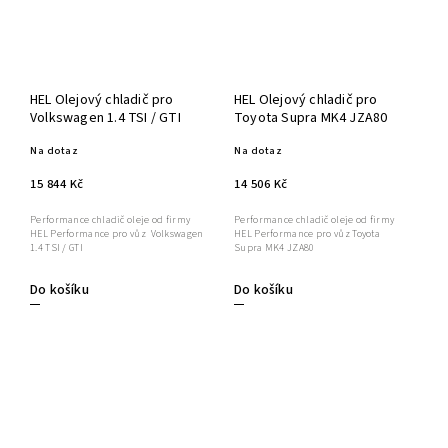
HEL Olejový chladič pro
HEL Olejový chladič pro
Volkswagen 1.4 TSI / GTI
Toyota Supra MK4 JZA80
Na dotaz
Na dotaz
15 844 Kč
14 506 Kč
Performance chladič oleje od firmy
Performance chladič oleje od firmy
HEL Performance pro vůz Volkswagen
HEL Performance pro vůz Toyota
1.4 TSI / GTI
Supra MK4 JZA80
Do košíku
Do košíku