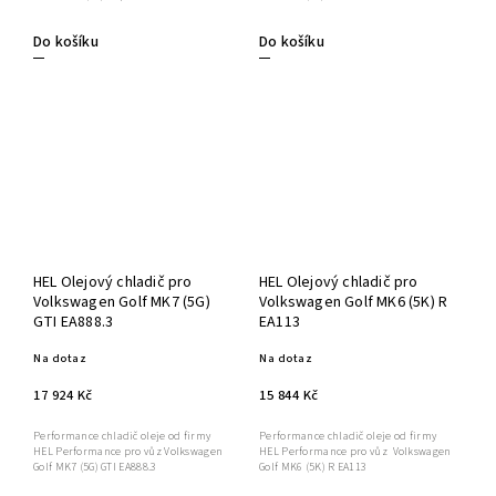
Do košíku
Do košíku
HEL Olejový chladič pro
HEL Olejový chladič pro
Volkswagen Golf MK7 (5G)
Volkswagen Golf MK6 (5K) R
GTI EA888.3
EA113
Na dotaz
Na dotaz
17 924 Kč
15 844 Kč
Performance chladič oleje od firmy
Performance chladič oleje od firmy
HEL Performance pro vůz Volkswagen
HEL Performance pro vůz Volkswagen
Golf MK7 (5G) GTI EA888.3
Golf MK6 (5K) R EA113