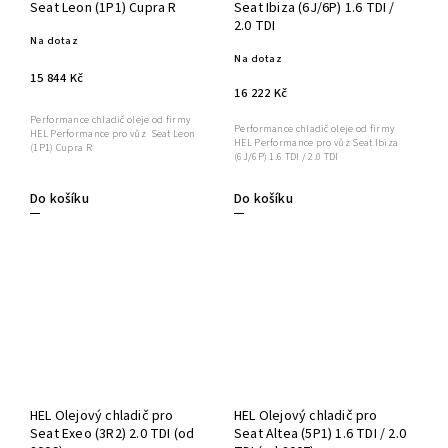
Seat Leon (1P1) Cupra R
Seat Ibiza (6J/6P) 1.6 TDI /
2.0 TDI
Na dotaz
Na dotaz
15 844 Kč
16 222 Kč
Performance chladič oleje od firmy
Performance chladič oleje od firmy
HEL Performance pro vůz Seat Leon
HEL Performance pro vůz Seat Ibiza
(1P1) Cupra R
(6J/6P) 1.6 TDI / 2.0 TDI
Do košíku
Do košíku
HEL Olejový chladič pro
HEL Olejový chladič pro
Seat Exeo (3R2) 2.0 TDI (od
Seat Altea (5P1) 1.6 TDI / 2.0