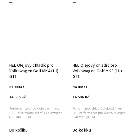
HEL Olejový chladič pro
HEL Olejový chladič pro
Volkswagen Golf MK4 (1J)
Volkswagen Golf MK3 (1H)
GTI
GTI
Na dotaz
Na dotaz
14 506 Kč
14 506 Kč
Performance chladič oleje od firmy
Performance chladič oleje od firmy
HEL Performance pro vůz Volkswagen
HEL Performance pro vůz Volkswagen
Golf MK4 (1J) GTI
Golf MK3 (1H) GTI
Do košíku
Do košíku