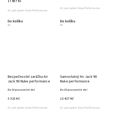
17 857 Kč
Air jack system Nuke Performance
Air jack system Nuke Performance
Do košíku
Do košíku
Bezpečnostní zarážka Air
Samostatný Air Jack 90
Jack 90 Nuke performance
Nuke performance
Do 10 pracovních dní
Do 10 pracovních dní
3 322 Kč
12 427 Kč
Air jack system Nuke Performance
Air jack system Nuke Performance