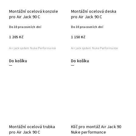
Montážní ocelová konzole
Montážní ocelová deska
pro Air Jack 90 C
pro Air Jack 90 C
Do 10 pracovních dní
Do 10 pracovních dní
1 205 Kč
1 150 Kč
Air jack system Nuke Performance
Air jack system Nuke Performance
Do košíku
Do košíku
Montážní ocelová trubka
Klíč pro montáž Air Jack 90
pro Air Jack 90 C
Nuke performance