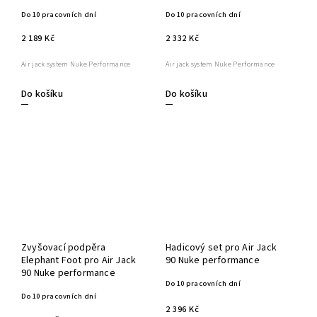
Do 10 pracovních dní
Do 10 pracovních dní
2 189 Kč
2 332 Kč
Air jack system Nuke Performance
Air jack system Nuke Performance
Do košíku
Do košíku
Zvyšovací podpěra
Hadicový set pro Air Jack
Elephant Foot pro Air Jack
90 Nuke performance
90 Nuke performance
Do 10 pracovních dní
Do 10 pracovních dní
2 396 Kč