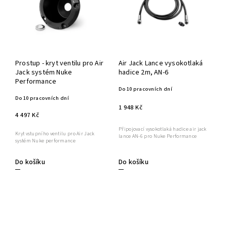
Prostup - kryt ventilu pro Air
Air Jack Lance vysokotlaká
Jack systém Nuke
hadice 2m, AN-6
Performance
Do 10 pracovních dní
Do 10 pracovních dní
1 948 Kč
4 497 Kč
Připojovací vysokotlaká hadice air jack
Kryt vstupního ventilu pro Air Jack
lance AN-6 pro Nuke Performance
systém Nuke performance
Do košíku
Do košíku