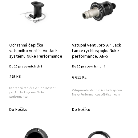
Ochranná čepička
Vstupní ventil pro Air Jack
vstupního ventilu Air Jack
Lance rychlospojku Nuke
systému Nuke Performance
performance, AN-6
Do 10 pracovních dní
Do 10 pracovních dní
275 Kč
6 651 Kč
Ochranná čepička vstupního ventilu
Vstupní adaptér pro Air Jack systém
pro Air Jack systém Nuke
Nuke Performance s AN-6 samcem
performance
Do košíku
Do košíku