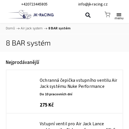
+420723445805
info@jk-racing.cz
Domů
/
Air jack system
/
8 BAR systém
8 BAR systém
Nejprodávanější
Ochranná čepička vstupního ventilu Air
Jack systému Nuke Performance
Do 10 pracovních dní
275 Kč
Vstupní ventil pro Air Jack Lance