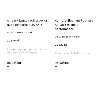
Air Jack Lance rychlospojka
Kufr pro Elephant Foot pro
Nuke performance, AN-6
Air Jack 90 Nuke
performance
Do 10 pracovních dní
Do 10 pracovních dní
12 539 Kč
25 520 Kč
Připojení - rychlospojka air jack lance
AN-6 pro Nuke Performance
Air jack system Nuke Performance
Do košíku
Do košíku