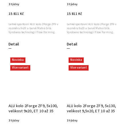
3 týdny
3 týdny
15 811 Kč
15 811 Kč
Lehké sportovní ALU kolo 2Forge ZF9 v
Lehké sportovní ALU kolo 2Forge ZF9 v
rozměru 9x20 a barvě Matná bílá.
rozměru 9x20 a barvě Matná bílá.
Vyrobeno technologií Flow Forming.
Vyrobeno technologií Flow Forming.
Detail
Detail
Novinka
Novinka
Více variant
Více variant
ALU kolo 2Forge ZF9, 5x100,
ALU kolo 2Forge ZF9, 5x130,
velikost 9x20, ET 10 až 35
velikost 9,5x20, ET 10 až 35
3 týdny
3 týdny