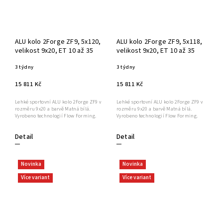
ALU kolo 2Forge ZF9, 5x120,
ALU kolo 2Forge ZF9, 5x118,
velikost 9x20, ET 10 až 35
velikost 9x20, ET 10 až 35
3 týdny
3 týdny
15 811 Kč
15 811 Kč
Lehké sportovní ALU kolo 2Forge ZF9 v
Lehké sportovní ALU kolo 2Forge ZF9 v
rozměru 9x20 a barvě Matná bílá.
rozměru 9x20 a barvě Matná bílá.
Vyrobeno technologií Flow Forming.
Vyrobeno technologií Flow Forming.
Detail
Detail
Novinka
Novinka
Více variant
Více variant