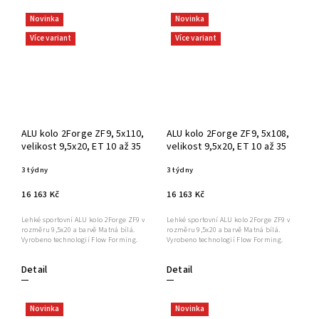
Novinka
Novinka
Více variant
Více variant
ALU kolo 2Forge ZF9, 5x110,
ALU kolo 2Forge ZF9, 5x108,
velikost 9,5x20, ET 10 až 35
velikost 9,5x20, ET 10 až 35
3 týdny
3 týdny
16 163 Kč
16 163 Kč
Lehké sportovní ALU kolo 2Forge ZF9 v
Lehké sportovní ALU kolo 2Forge ZF9 v
rozměru 9,5x20 a barvě Matná bílá.
rozměru 9,5x20 a barvě Matná bílá.
Vyrobeno technologií Flow Forming.
Vyrobeno technologií Flow Forming.
Detail
Detail
Novinka
Novinka