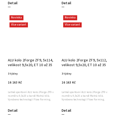
Detail
Detail
Novinka
Novinka
Více variant
Více variant
ALU kolo 2Forge ZF9, 5x114,
ALU kolo 2Forge ZF9, 5x112,
velikost 9,5x20, ET 10 až 35
velikost 9,5x20, ET 10 až 35
3 týdny
3 týdny
16 163 Kč
16 163 Kč
Lehké sportovní ALU kolo 2Forge ZF9 v
Lehké sportovní ALU kolo 2Forge ZF9 v
rozměru 9,5x20 a barvě Matná bílá.
rozměru 9,5x20 a barvě Matná bílá.
Vyrobeno technologií Flow Forming.
Vyrobeno technologií Flow Forming.
Detail
Detail