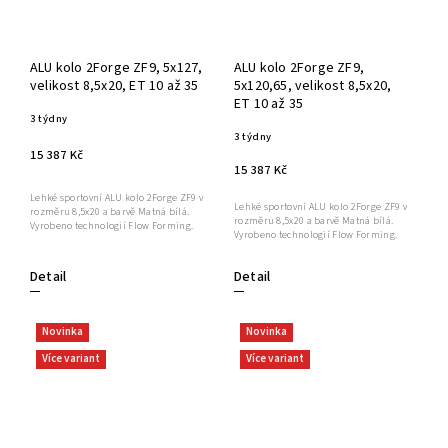
ALU kolo 2Forge ZF9, 5x127,
ALU kolo 2Forge ZF9,
velikost 8,5x20, ET 10 až 35
5x120,65, velikost 8,5x20,
ET 10 až 35
3 týdny
3 týdny
15 387 Kč
15 387 Kč
Lehké sportovní ALU kolo 2Forge ZF9 v
Lehké sportovní ALU kolo 2Forge ZF9 v
rozměru 8,5x20 a barvě Matná bílá.
rozměru 8,5x20 a barvě Matná bílá.
Vyrobeno technologií Flow Forming.
Vyrobeno technologií Flow Forming.
Detail
Detail
Novinka
Novinka
Více variant
Více variant