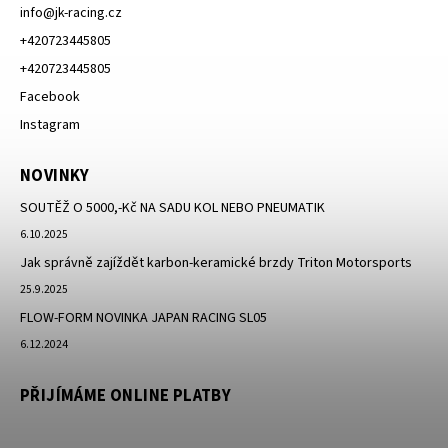
info
@
jk-racing.cz
+420723445805
+420723445805
Facebook
Instagram
NOVINKY
SOUTĚŽ O 5000,-Kč NA SADU KOL NEBO PNEUMATIK
6.10.2025
Jak správně zajíždět karbon-keramické brzdy Triton Motorsports
25.9.2025
FLOW-FORM NOVINKA JAPAN RACING SL05
6.12.2024
PŘIJÍMÁME ONLINE PLATBY