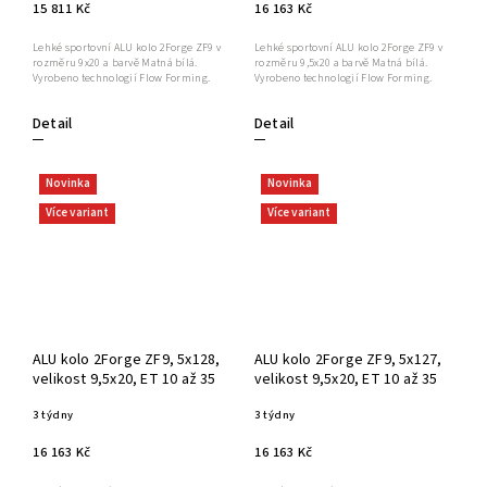
15 811 Kč
16 163 Kč
Lehké sportovní ALU kolo 2Forge ZF9 v
Lehké sportovní ALU kolo 2Forge ZF9 v
rozměru 9x20 a barvě Matná bílá.
rozměru 9,5x20 a barvě Matná bílá.
Vyrobeno technologií Flow Forming.
Vyrobeno technologií Flow Forming.
Detail
Detail
Novinka
Novinka
Více variant
Více variant
ALU kolo 2Forge ZF9, 5x128,
ALU kolo 2Forge ZF9, 5x127,
velikost 9,5x20, ET 10 až 35
velikost 9,5x20, ET 10 až 35
3 týdny
3 týdny
16 163 Kč
16 163 Kč