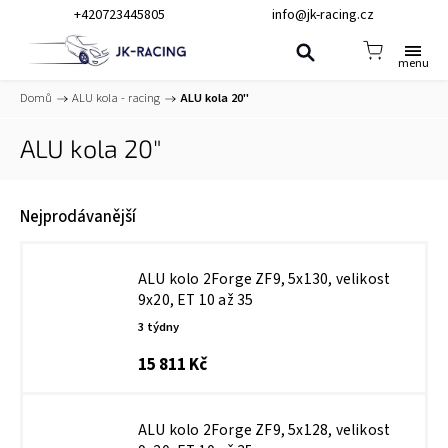
+420723445805
info@jk-racing.cz
Domů
/
ALU kola - racing
/
ALU kola 20"
ALU kola 20"
Nejprodávanější
ALU kolo 2Forge ZF9, 5x130, velikost
9x20, ET 10 až 35
3 týdny
15 811 Kč
ALU kolo 2Forge ZF9, 5x128, velikost