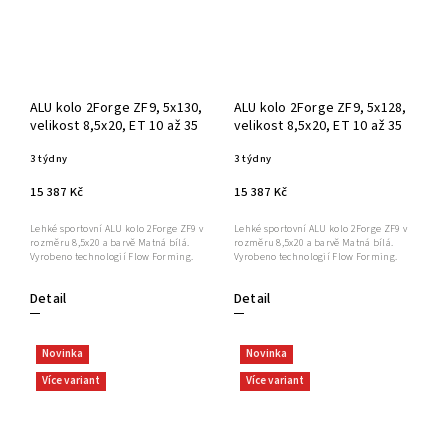
ALU kolo 2Forge ZF9, 5x130,
ALU kolo 2Forge ZF9, 5x128,
velikost 8,5x20, ET 10 až 35
velikost 8,5x20, ET 10 až 35
3 týdny
3 týdny
15 387 Kč
15 387 Kč
Lehké sportovní ALU kolo 2Forge ZF9 v
Lehké sportovní ALU kolo 2Forge ZF9 v
rozměru 8,5x20 a barvě Matná bílá.
rozměru 8,5x20 a barvě Matná bílá.
Vyrobeno technologií Flow Forming.
Vyrobeno technologií Flow Forming.
Detail
Detail
Novinka
Novinka
Více variant
Více variant