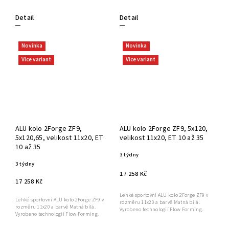
Detail
Detail
Novinka
Novinka
Více variant
Více variant
ALU kolo 2Forge ZF9,
ALU kolo 2Forge ZF9, 5x120,
5x120,65, velikost 11x20, ET
velikost 11x20, ET 10 až 35
10 až 35
3 týdny
3 týdny
17 258 Kč
17 258 Kč
Lehké sportovní ALU kolo 2Forge ZF9 v
Lehké sportovní ALU kolo 2Forge ZF9 v
rozměru 11x20 a barvě Matná bílá.
rozměru 11x20 a barvě Matná bílá.
Vyrobeno technologií Flow Forming.
Vyrobeno technologií Flow Forming.