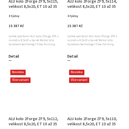
ALU kolo 2Forge ZF9, 5x115,
ALU kolo 2Forge ZF9, 5x114,
velikost 8,5x20, ET 10 až 35
velikost 8,5x20, ET 10 až 35
3 týdny
3 týdny
15 387 Kč
15 387 Kč
Lehké sportovní ALU kolo 2Forge ZF9 v
Lehké sportovní ALU kolo 2Forge ZF9 v
rozměru 8,5x20 a barvě Matná bílá.
rozměru 8,5x20 a barvě Matná bílá.
Vyrobeno technologií Flow Forming.
Vyrobeno technologií Flow Forming.
Detail
Detail
Novinka
Novinka
Více variant
Více variant
ALU kolo 2Forge ZF9, 5x112,
ALU kolo 2Forge ZF9, 5x110,
velikost 8,5x20, ET 10 až 35
velikost 8,5x20, ET 10 až 35