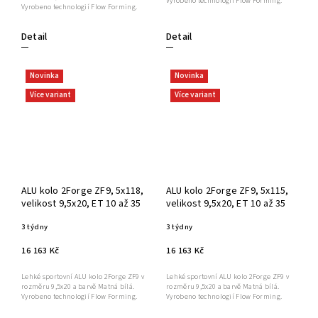
Vyrobeno technologií Flow Forming.
Vyrobeno technologií Flow Forming.
Detail
Detail
Novinka
Novinka
Více variant
Více variant
ALU kolo 2Forge ZF9, 5x118,
ALU kolo 2Forge ZF9, 5x115,
velikost 9,5x20, ET 10 až 35
velikost 9,5x20, ET 10 až 35
3 týdny
3 týdny
16 163 Kč
16 163 Kč
Lehké sportovní ALU kolo 2Forge ZF9 v
Lehké sportovní ALU kolo 2Forge ZF9 v
rozměru 9,5x20 a barvě Matná bílá.
rozměru 9,5x20 a barvě Matná bílá.
Vyrobeno technologií Flow Forming.
Vyrobeno technologií Flow Forming.