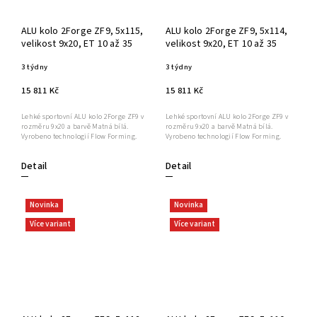
ALU kolo 2Forge ZF9, 5x115,
ALU kolo 2Forge ZF9, 5x114,
velikost 9x20, ET 10 až 35
velikost 9x20, ET 10 až 35
3 týdny
3 týdny
15 811 Kč
15 811 Kč
Lehké sportovní ALU kolo 2Forge ZF9 v
Lehké sportovní ALU kolo 2Forge ZF9 v
rozměru 9x20 a barvě Matná bílá.
rozměru 9x20 a barvě Matná bílá.
Vyrobeno technologií Flow Forming.
Vyrobeno technologií Flow Forming.
Detail
Detail
Novinka
Novinka
Více variant
Více variant