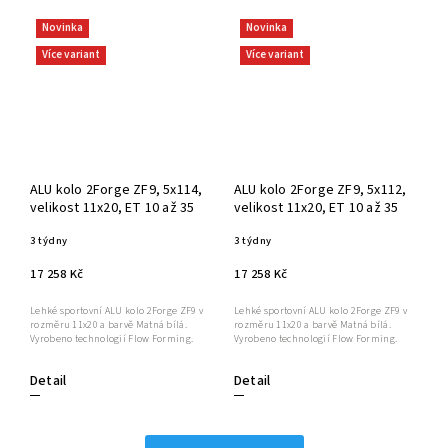
Novinka
Novinka
Více variant
Více variant
ALU kolo 2Forge ZF9, 5x114,
ALU kolo 2Forge ZF9, 5x112,
velikost 11x20, ET 10 až 35
velikost 11x20, ET 10 až 35
3 týdny
3 týdny
17 258 Kč
17 258 Kč
Lehké sportovní ALU kolo 2Forge ZF9 v
Lehké sportovní ALU kolo 2Forge ZF9 v
rozměru 11x20 a barvě Matná bílá.
rozměru 11x20 a barvě Matná bílá.
Vyrobeno technologií Flow Forming.
Vyrobeno technologií Flow Forming.
Detail
Detail