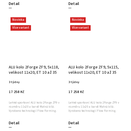
Detail
Detail
Novinka
Novinka
Více variant
Více variant
ALU kolo 2Forge ZF9, 5x118,
ALU kolo 2Forge ZF9, 5x115,
velikost 11x20, ET 10 až 35
velikost 11x20, ET 10 až 35
3 týdny
3 týdny
17 258 Kč
17 258 Kč
Lehké sportovní ALU kolo 2Forge ZF9 v
Lehké sportovní ALU kolo 2Forge ZF9 v
rozměru 11x20 a barvě Matná bílá.
rozměru 11x20 a barvě Matná bílá.
Vyrobeno technologií Flow Forming.
Vyrobeno technologií Flow Forming.
Detail
Detail