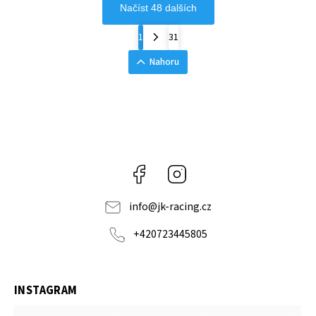
Načíst 48 dalších
1
31
Nahoru
Facebook
Instagram
info
@
jk-racing.cz
+420723445805
INSTAGRAM