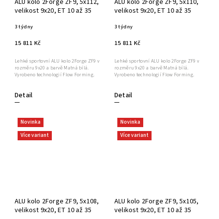
ALU kolo 2Forge ZF9, 5x112,
ALU kolo 2Forge ZF9, 5x110,
velikost 9x20, ET 10 až 35
velikost 9x20, ET 10 až 35
3 týdny
3 týdny
15 811 Kč
15 811 Kč
Lehké sportovní ALU kolo 2Forge ZF9 v
Lehké sportovní ALU kolo 2Forge ZF9 v
rozměru 9x20 a barvě Matná bílá.
rozměru 9x20 a barvě Matná bílá.
Vyrobeno technologií Flow Forming.
Vyrobeno technologií Flow Forming.
Detail
Detail
Novinka
Novinka
Více variant
Více variant
ALU kolo 2Forge ZF9, 5x108,
ALU kolo 2Forge ZF9, 5x105,
velikost 9x20, ET 10 až 35
velikost 9x20, ET 10 až 35