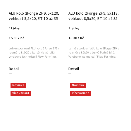
ALU kolo 2Forge ZF9, 5x120,
ALU kolo 2Forge ZF9, 5x118,
velikost 8,5x20, ET 10 až 35
velikost 8,5x20, ET 10 až 35
3 týdny
3 týdny
15 387 Kč
15 387 Kč
Lehké sportovní ALU kolo 2Forge ZF9 v
Lehké sportovní ALU kolo 2Forge ZF9 v
rozměru 8,5x20 a barvě Matná bílá.
rozměru 8,5x20 a barvě Matná bílá.
Vyrobeno technologií Flow Forming.
Vyrobeno technologií Flow Forming.
Detail
Detail
Novinka
Novinka
Více variant
Více variant