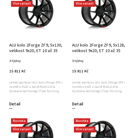
Více variant
Více variant
ALU kolo 2Forge ZF9, 5x130,
ALU kolo 2Forge ZF9, 5x128,
velikost 9x20, ET 10 až 35
velikost 9x20, ET 10 až 35
3 týdny
3 týdny
15 811 Kč
15 811 Kč
Lehké sportovní ALU kolo 2Forge ZF9 v
Lehké sportovní ALU kolo 2Forge ZF9 v
rozměru 9x20 a barvě Matná bílá.
rozměru 9x20 a barvě Matná bílá.
Vyrobeno technologií Flow Forming.
Vyrobeno technologií Flow Forming.
Detail
Detail
Novinka
Novinka
Více variant
Více variant