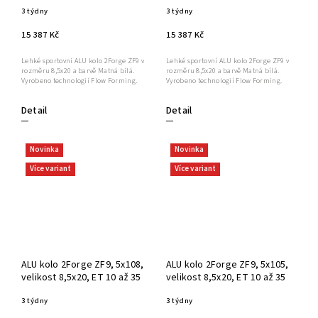
3 týdny
3 týdny
15 387 Kč
15 387 Kč
Lehké sportovní ALU kolo 2Forge ZF9 v
Lehké sportovní ALU kolo 2Forge ZF9 v
rozměru 8,5x20 a barvě Matná bílá.
rozměru 8,5x20 a barvě Matná bílá.
Vyrobeno technologií Flow Forming.
Vyrobeno technologií Flow Forming.
Detail
Detail
Novinka
Novinka
Více variant
Více variant
ALU kolo 2Forge ZF9, 5x108,
ALU kolo 2Forge ZF9, 5x105,
velikost 8,5x20, ET 10 až 35
velikost 8,5x20, ET 10 až 35
3 týdny
3 týdny