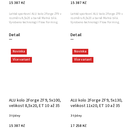
15 387 Kč
15 387 Kč
Lehké sportovní ALU kolo 2Forge ZF9 v
Lehké sportovní ALU kolo 2Forge ZF9 v
rozměru 8,5x20 a barvě Matná bílá.
rozměru 8,5x20 a barvě Matná bílá.
Vyrobeno technologií Flow Forming.
Vyrobeno technologií Flow Forming.
Detail
Detail
Novinka
Novinka
Více variant
Více variant
ALU kolo 2Forge ZF9, 5x100,
ALU kolo 2Forge ZF9, 5x130,
velikost 8,5x20, ET 10 až 35
velikost 11x20, ET 10 až 35
3 týdny
3 týdny
15 387 Kč
17 258 Kč