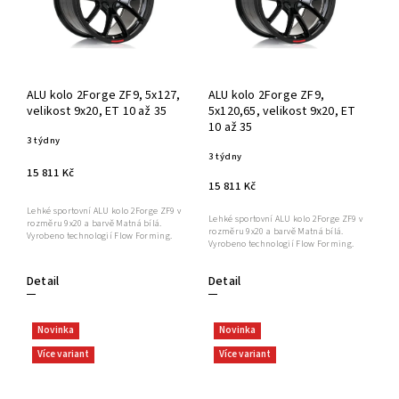
ALU kolo 2Forge ZF9, 5x127,
ALU kolo 2Forge ZF9,
velikost 9x20, ET 10 až 35
5x120,65, velikost 9x20, ET
10 až 35
3 týdny
3 týdny
15 811 Kč
15 811 Kč
Lehké sportovní ALU kolo 2Forge ZF9 v
Lehké sportovní ALU kolo 2Forge ZF9 v
rozměru 9x20 a barvě Matná bílá.
rozměru 9x20 a barvě Matná bílá.
Vyrobeno technologií Flow Forming.
Vyrobeno technologií Flow Forming.
Detail
Detail
Novinka
Novinka
Více variant
Více variant