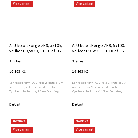
Více variant
Více variant
ALU kolo 2Forge ZF9, 5x105,
ALU kolo 2Forge ZF9, 5x100,
velikost 9,5x20, ET 10 až 35
velikost 9,5x20, ET 10 až 35
3 týdny
3 týdny
16 163 Kč
16 163 Kč
Lehké sportovní ALU kolo 2Forge ZF9 v
Lehké sportovní ALU kolo 2Forge ZF9 v
rozměru 9,5x20 a barvě Matná bílá.
rozměru 9,5x20 a barvě Matná bílá.
Vyrobeno technologií Flow Forming.
Vyrobeno technologií Flow Forming.
Detail
Detail
Novinka
Novinka
Více variant
Více variant