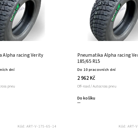
 Alpha racing Verity
Pneumatika Alpha racing Ver
185/65 R15
ních dní
Do 10 pracovních dní
2 962 Kč
cross pneu
Off-road / Autocross pneu
Do košíku
Kód:
ART-V-175-65-14
Kód:
ART-V