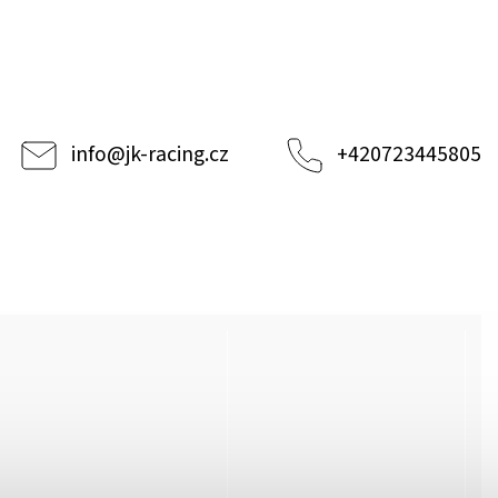
info
@
jk-racing.cz
+420723445805