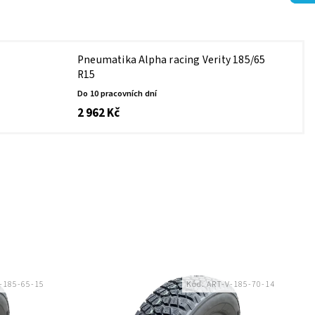
Pneumatika Alpha racing Verity 185/65
R15
Do 10 pracovních dní
2 962 Kč
-185-65-15
Kód:
ART-V-185-70-14