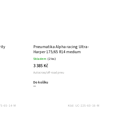
ity
Pneumatika Alpha racing Ultra-
Harper 175/65 R14 medium
Skladem
(2 ks)
3 385 Kč
Autocross/off-road pneu
Do košíku
75-65-14-M
Kód:
UC-225-60-16-M