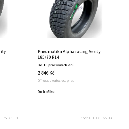
ity
Pneumatika Alpha racing Verity
185/70 R14
Do 10 pracovních dní
2 846 Kč
Off-road / Autocross pneu
Do košíku
-175-70-13
Kód:
UH-175-65-14