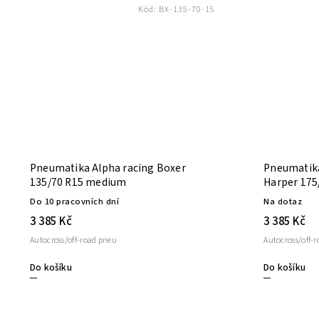
Kód:
BX-135-70-15
Pneumatika Alpha racing Boxer
Pneumatika
135/70 R15 medium
Harper 17
Do 10 pracovních dní
Na dotaz
3 385 Kč
3 385 Kč
Autocross/off-road pneu
Autocross/off-
Do košíku
Do košíku