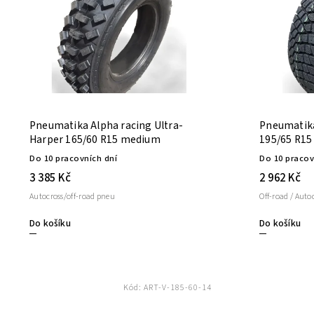
Pneumatika Alpha racing Ultra-
Pneumatika
Harper 165/60 R15 medium
195/65 R15
Do 10 pracovních dní
Do 10 pracov
3 385 Kč
2 962 Kč
Autocross/off-road pneu
Off-road / Auto
Do košíku
Do košíku
Kód:
ART-V-185-60-14