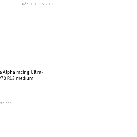
Kód:
UH-175-70-13
 Alpha racing Ultra-
5/70 R13 medium
road pneu