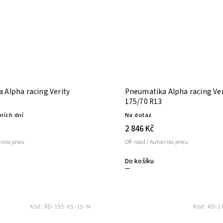
 Alpha racing Verity
Pneumatika Alpha racing Ver
175/70 R13
ních dní
Na dotaz
2 846 Kč
cross pneu
Off-road / Autocross pneu
Do košíku
Kód:
RD-195-65-15-M
Kód:
RD-1