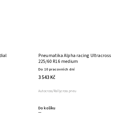
dial
Pneumatika Alpha racing Ultracross
225/60 R16 medium
Do 10 pracovních dní
3 543 Kč
Autocross/Rallycross pneu
Do košíku