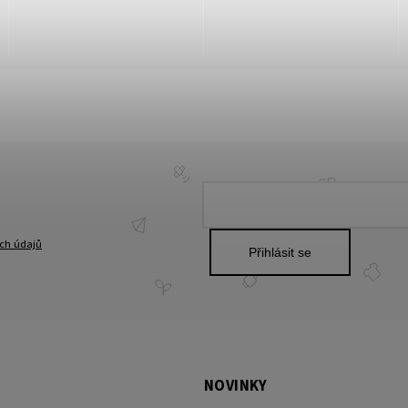
ch údajů
Přihlásit se
NOVINKY