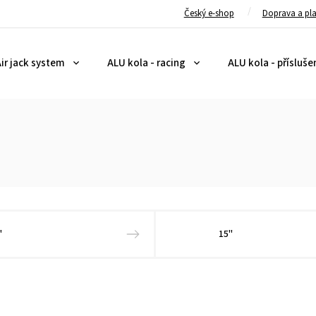
Český e-shop
Doprava a pl
ir jack system
ALU kola - racing
ALU kola - přísluše
"
15"