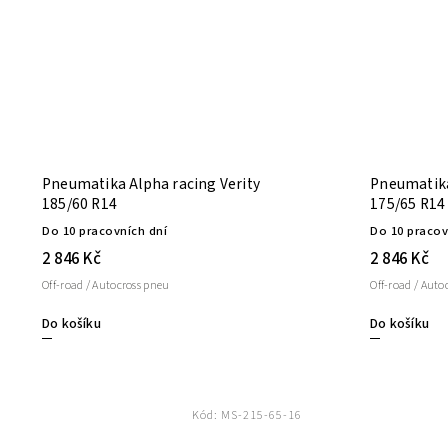
Pneumatika Alpha racing Verity
Pneumatika
185/60 R14
175/65 R14
Do 10 pracovních dní
Do 10 pracov
2 846 Kč
2 846 Kč
Off-road / Autocross pneu
Off-road / Auto
Do košíku
Do košíku
Kód:
MS-215-65-16