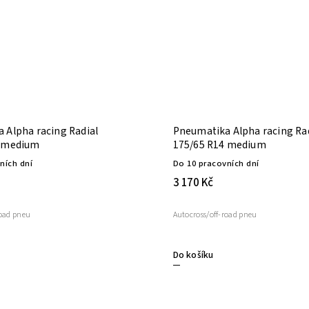
 Alpha racing Radial
Pneumatika Alpha racing Ra
5 medium
175/65 R14 medium
ních dní
Do 10 pracovních dní
3 170 Kč
road pneu
Autocross/off-road pneu
Do košíku