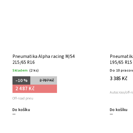
Pneumatika Alpha racing M/S4
Pneumatika
215/65 R16
195/65 R1
Skladem
(2 ks)
Do 10 pracov
3 385 Kč
–10 %
2 787 Kč
2 487 Kč
Autocross/off-
Off-road pneu
Do košíku
Do košíku