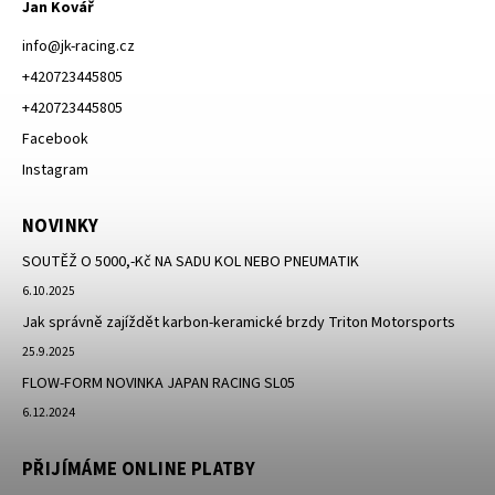
Jan Kovář
info
@
jk-racing.cz
+420723445805
+420723445805
Facebook
Instagram
NOVINKY
SOUTĚŽ O 5000,-Kč NA SADU KOL NEBO PNEUMATIK
6.10.2025
Jak správně zajíždět karbon-keramické brzdy Triton Motorsports
25.9.2025
FLOW-FORM NOVINKA JAPAN RACING SL05
6.12.2024
PŘIJÍMÁME ONLINE PLATBY