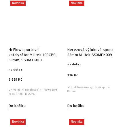
Novinka
Novinka
Hi-Flow sportovní
Nerezová výfuková spona
katalyzátor Milltek 100CPSI,
83mm Milltek SSXMFK009
58mm, SSXMTK001
na dotaz
na dotaz
336 Kč
6 689 Kč
Milltek Nerezová výfuková spona
Univerzální navařovací Hi-Flow sport-
83mm
kat Milltek - 100CPSI
Do košíku
Do košíku
Novinka
Novinka