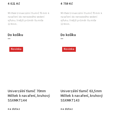
4 021 Kč
4 759 Kč
Milltek Univerzální tlumič 76mm k
Milltek Univerzální tlumič 70mm k
navaření do nerezového vedení
navaření do nerezového vedení
výfuku. Vnější průměr tlumiče
výfuku. Vnější průměr tlumiče
124mm.
124mm.
Do košíku
Do košíku
Novinka
Novinka
Univerzální tlumič 70mm
Univerzální tlumič 63,5mm
Milltek k navaření, kruhový
Milltek k navaření, kruhový
SSXMKT144
SSXMKT143
na dotaz
na dotaz