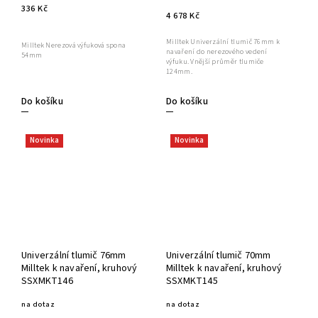
336 Kč
4 678 Kč
Milltek Univerzální tlumič 76mm k
Milltek Nerezová výfuková spona
navaření do nerezového vedení
54mm
výfuku. Vnější průměr tlumiče
124mm.
Do košíku
Do košíku
Novinka
Novinka
Univerzální tlumič 76mm
Univerzální tlumič 70mm
Milltek k navaření, kruhový
Milltek k navaření, kruhový
SSXMKT146
SSXMKT145
na dotaz
na dotaz