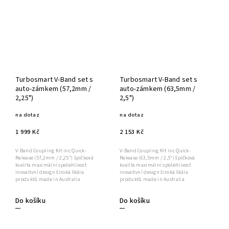
Turbosmart V-Band set s
Turbosmart V-Band set s
auto-zámkem (57,2mm /
auto-zámkem (63,5mm /
2,25")
2,5")
na dotaz
na dotaz
1 999 Kč
2 153 Kč
V-Band Coupling Kit inc Quick-
V-Band Coupling Kit inc Quick-
Release (57,2mm / 2,25") špičková
Release (63,5mm / 2,5") špičková
kvalita maximální spolehlivost
kvalita maximální spolehlivost
inovativní design široká škála
inovativní design široká škála
produktů made in Australia
produktů made in Australia
Do košíku
Do košíku