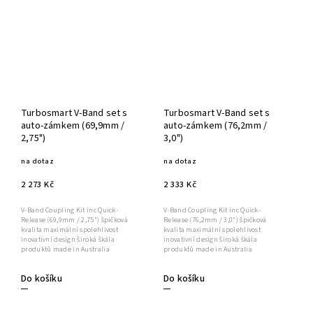
Turbosmart V-Band set s
Turbosmart V-Band set s
auto-zámkem (69,9mm /
auto-zámkem (76,2mm /
2,75")
3,0")
na dotaz
na dotaz
2 273 Kč
2 333 Kč
V-Band Coupling Kit inc Quick-
V-Band Coupling Kit inc Quick-
Release (69,9mm / 2,75") špičková
Release (76,2mm / 3,0") špičková
kvalita maximální spolehlivost
kvalita maximální spolehlivost
inovativní design široká škála
inovativní design široká škála
produktů made in Australia
produktů made in Australia
Do košíku
Do košíku