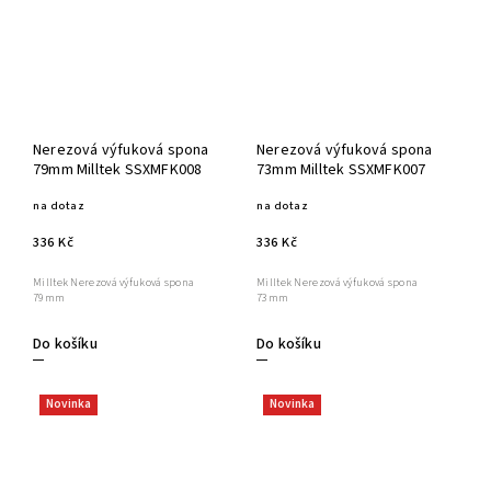
Nerezová výfuková spona
Nerezová výfuková spona
79mm Milltek SSXMFK008
73mm Milltek SSXMFK007
na dotaz
na dotaz
336 Kč
336 Kč
Milltek Nerezová výfuková spona
Milltek Nerezová výfuková spona
79mm
73mm
Do košíku
Do košíku
Novinka
Novinka