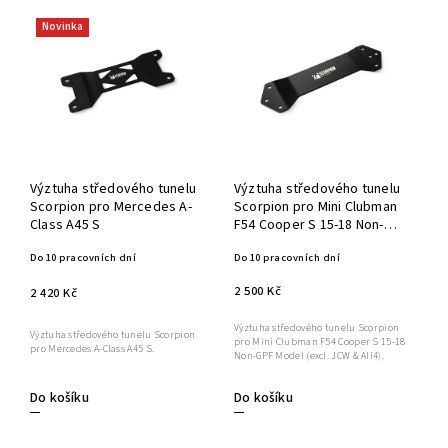
Novinka
Výztuha středového tunelu
Výztuha středového tunelu
Scorpion pro Mercedes A-
Scorpion pro Mini Clubman
Class A45 S
F54 Cooper S 15-18 Non-
GPF Model (excl. JCW & All4)
Do 10 pracovních dní
Do 10 pracovních dní
2 500 Kč
2 420 Kč
Výztuha středového tunelu Scorpion
Výztuha středového tunelu Scorpion
pro Mini Clubman F54 Cooper S 15-18
pro Mercedes A-Class A45 S.
Non-GPF Model (excl. JCW & All4).
Do košíku
Do košíku