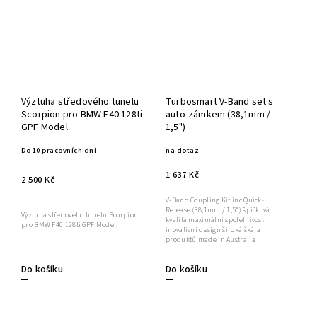
Výztuha středového tunelu
Turbosmart V-Band set s
Scorpion pro BMW F40 128ti
auto-zámkem (38,1mm /
GPF Model
1,5")
Do 10 pracovních dní
na dotaz
1 637 Kč
2 500 Kč
V-Band Coupling Kit inc Quick-
Release (38,1mm / 1,5") špičková
Výztuha středového tunelu Scorpion
kvalita maximální spolehlivost
pro BMW F40 128ti GPF Model.
inovativní design široká škála
produktů made in Australia
Do košíku
Do košíku