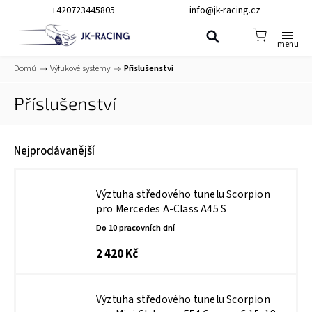
+420723445805
info@jk-racing.cz
Domů
/
Výfukové systémy
/
Příslušenství
Příslušenství
Nejprodávanější
Výztuha středového tunelu Scorpion
pro Mercedes A-Class A45 S
Do 10 pracovních dní
2 420 Kč
Výztuha středového tunelu Scorpion