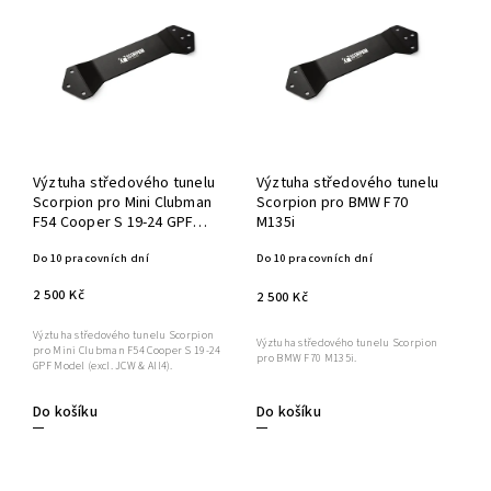
Výztuha středového tunelu
Výztuha středového tunelu
Scorpion pro Mini Clubman
Scorpion pro BMW F70
F54 Cooper S 19-24 GPF
M135i
Model (excl. JCW & All4)
Do 10 pracovních dní
Do 10 pracovních dní
2 500 Kč
2 500 Kč
Výztuha středového tunelu Scorpion
Výztuha středového tunelu Scorpion
pro Mini Clubman F54 Cooper S 19-24
pro BMW F70 M135i.
GPF Model (excl. JCW & All4).
Do košíku
Do košíku