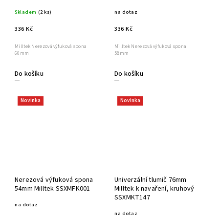
Skladem
(2 ks)
na dotaz
336 Kč
336 Kč
Milltek Nerezová výfuková spona
Milltek Nerezová výfuková spona
60mm
58mm
Do košíku
Do košíku
Novinka
Novinka
Nerezová výfuková spona
Univerzální tlumič 76mm
54mm Milltek SSXMFK001
Milltek k navaření, kruhový
SSXMKT147
na dotaz
na dotaz