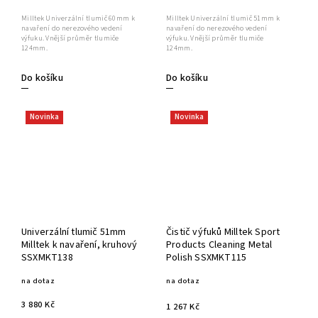
Milltek Univerzální tlumič 60mm k
Milltek Univerzální tlumič 51mm k
navaření do nerezového vedení
navaření do nerezového vedení
výfuku. Vnější průměr tlumiče
výfuku. Vnější průměr tlumiče
124mm.
124mm.
Do košíku
Do košíku
Novinka
Novinka
Univerzální tlumič 51mm
Čistič výfuků Milltek Sport
Milltek k navaření, kruhový
Products Cleaning Metal
SSXMKT138
Polish SSXMKT115
na dotaz
na dotaz
3 880 Kč
1 267 Kč