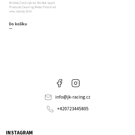
Milltek Čistič výfuků Milltek Sport
Products Cleaning Metal Polish od
roku výroby 2016
Do košíku
Facebook
Instagram
info
@
jk-racing.cz
+420723445805
INSTAGRAM