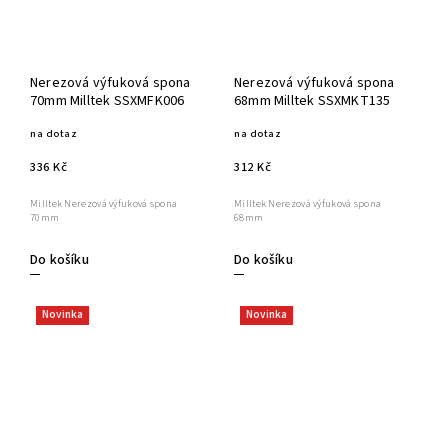
Nerezová výfuková spona
Nerezová výfuková spona
70mm Milltek SSXMFK006
68mm Milltek SSXMKT135
na dotaz
na dotaz
336 Kč
312 Kč
Milltek Nerezová výfuková spona
Milltek Nerezová výfuková spona
70mm
68mm
Do košíku
Do košíku
Novinka
Novinka