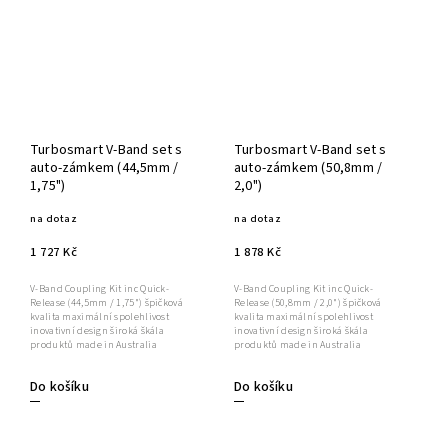
Turbosmart V-Band set s
Turbosmart V-Band set s
auto-zámkem (44,5mm /
auto-zámkem (50,8mm /
1,75")
2,0")
na dotaz
na dotaz
1 727 Kč
1 878 Kč
V-Band Coupling Kit inc Quick-
V-Band Coupling Kit inc Quick-
Release (44,5mm / 1,75") špičková
Release (50,8mm / 2,0") špičková
kvalita maximální spolehlivost
kvalita maximální spolehlivost
inovativní design široká škála
inovativní design široká škála
produktů made in Australia
produktů made in Australia
Do košíku
Do košíku