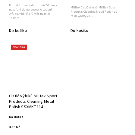
Milltek Univerzální tlumič 51mm k
Milltek Čistič výfuků Milltek Sport
navaření do nerezového vedení
Products Cleaning Metal Polish od
výfuku. Vnější průměr tlumiče
roku výroby 2016
124mm.
Do košíku
Do košíku
Novinka
Čistič výfuků Milltek Sport
Products Cleaning Metal
Polish SSXMKT114
na dotaz
427 Kč