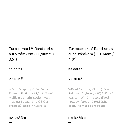
Turbosmart V-Band set s
Turbosmart V-Band set s
auto-zámkem (88,98mm /
auto-zámkem (101,6mm /
3,5")
4,0")
na dotaz
na dotaz
2 516 Kč
2 638 Kč
V-Band Coupling Kit inc Quick-
V-Band Coupling Kit inc Quick-
Release (88,98mm / 3,5") špičková
Release (101,6mm / 4,0") špičková
kvalita maximální spolehlivost
kvalita maximální spolehlivost
inovativní design široká škála
inovativní design široká škála
produktů made in Australia
produktů made in Australia
Do košíku
Do košíku