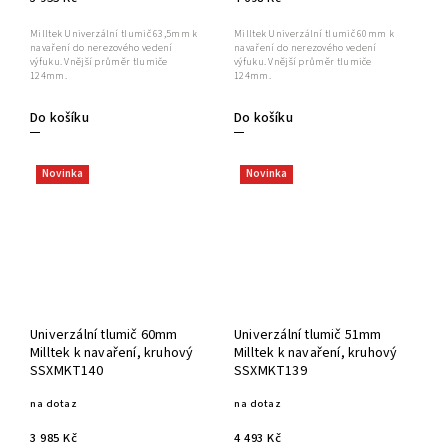
Milltek Univerzální tlumič 63,5mm k
Milltek Univerzální tlumič 60mm k
navaření do nerezového vedení
navaření do nerezového vedení
výfuku. Vnější průměr tlumiče
výfuku. Vnější průměr tlumiče
124mm.
124mm.
Do košíku
Do košíku
Novinka
Novinka
Univerzální tlumič 60mm
Univerzální tlumič 51mm
Milltek k navaření, kruhový
Milltek k navaření, kruhový
SSXMKT140
SSXMKT139
na dotaz
na dotaz
3 985 Kč
4 493 Kč