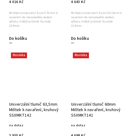
4 016 Kč
4 643 Kč
Milltek Univerzální tlumič 70mm k
Milltek Univerzální tlumič 63,5mm k
navaření do nerezového vedení
navaření do nerezového vedení
výfuku. Vnější průměr tlumiče
výfuku. Vnější průměr tlumiče
124mm.
124mm.
Do košíku
Do košíku
Novinka
Novinka
Univerzální tlumič 63,5mm
Univerzální tlumič 60mm
Milltek k navaření, kruhový
Milltek k navaření, kruhový
SSXMKT142
SSXMKT141
na dotaz
na dotaz
3 955 Kč
4 698 Kč