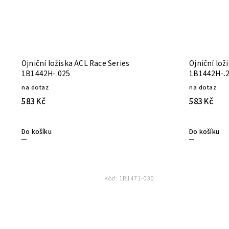
Ojniční ložiska ACL Race Series
Ojniční lož
1B1442H-.025
1B1442H-.
na dotaz
na dotaz
583 Kč
583 Kč
Do košíku
Do košíku
Kód:
1B1471-030