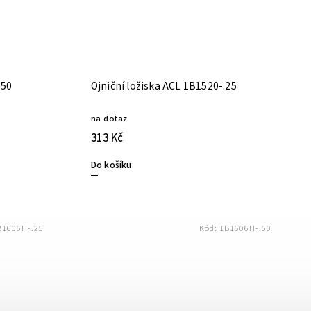
471-050
Ojniční ložiska ACL 1B1520-.25
na dotaz
313 Kč
Do košíku
B1606H-.25
Kód:
1B1606H-.50