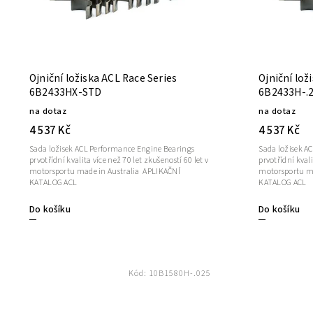
Ojniční ložiska ACL Race Series
Ojniční lož
6B2433HX-STD
6B2433H-.
na dotaz
na dotaz
4 537 Kč
4 537 Kč
Sada ložisek ACL Performance Engine Bearings
Sada ložisek A
prvotřídní kvalita více než 70 let zkušeností 60 let v
prvotřídní kvali
motorsportu made in Australia APLIKAČNÍ
motorsportu made i
KATALOG ACL
KATALOG ACL
Do košíku
Do košíku
Kód:
10B1580H-.025