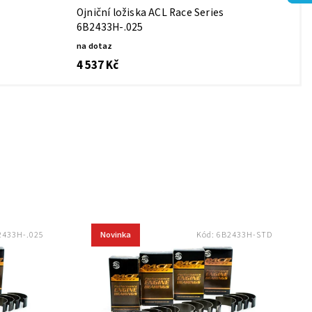
Ojniční ložiska ACL Race Series
6B2433H-.025
na dotaz
4 537 Kč
Novinka
2433H-.025
Kód:
6B2433H-STD