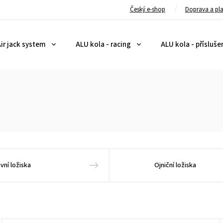
Český e-shop
Doprava a pl
ir jack system
ALU kola - racing
ALU kola - přísluše
avní ložiska
Ojniční ložiska