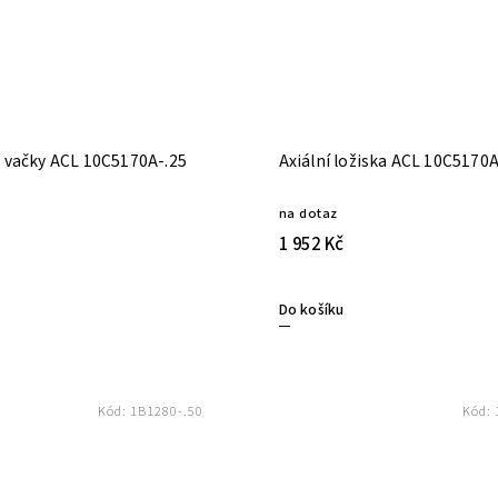
ložiska ACL vačky ACL 10C5170A-.25
Axiální ložiska ACL 10C5170
na dotaz
1 952 Kč
Do košíku
Kód:
1B1280-.50
Kód: