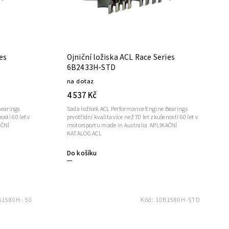
ies
Ojniční ložiska ACL Race Series
6B2433H-STD
na dotaz
4 537 Kč
Bearings
Sada ložisek ACL Performance Engine Bearings
ostí 60 let v
prvotřídní kvalita více než 70 let zkušeností 60 let v
motorsportu made in Australia APLIKAČNÍ
KATALOG ACL
Do košíku
B1580H-.50
Kód:
10B1580H-STD