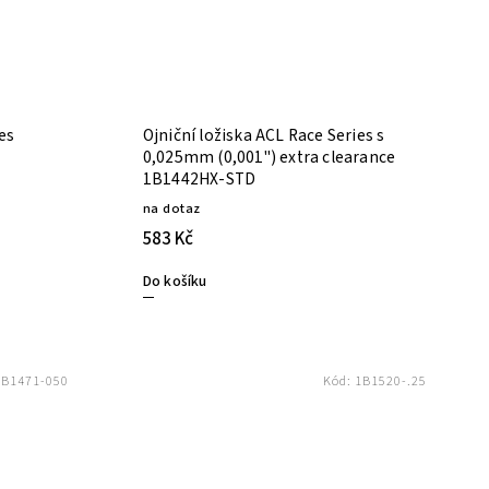
ies
Ojniční ložiska ACL Race Series s
0,025mm (0,001") extra clearance
1B1442HX-STD
na dotaz
583 Kč
Do košíku
1B1471-050
Kód:
1B1520-.25