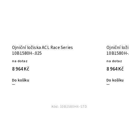
Ojniční ložiska ACL Race Series
Ojniční lož
10B1580H-.025
10B1580H-
na dotaz
na dotaz
8 964 Kč
8 964 Kč
Do košíku
Do košíku
Kód:
10B1580HX-STD