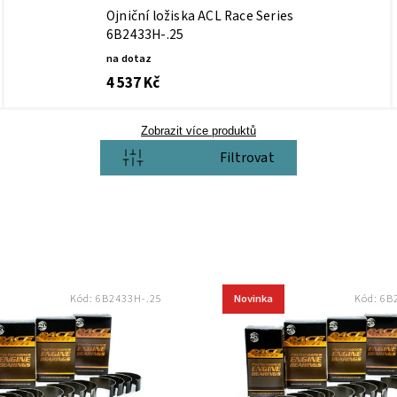
Ojniční ložiska ACL Race Series
6B2433H-.25
na dotaz
4 537 Kč
Zobrazit více produktů
Otevřít filtr
Novinka
Kód:
6B2433H-.25
Kód:
6B