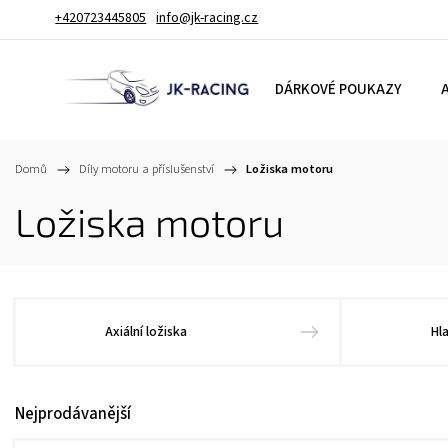
+420723445805
info@jk-racing.cz
DÁRKOVÉ POUKAZY
A
Domů
/
Díly motoru a příslušenství
/
Ložiska motoru
Ložiska motoru
Axiální ložiska
Hl
Nejprodávanější