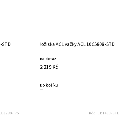
A-STD
ložiska ACL vačky ACL 10C5808-STD
na dotaz
2 219 Kč
Do košíku
1B1280-.75
Kód:
1B1413-STD