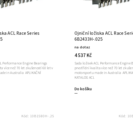
iska ACL Race Series
Ojniční ložiska ACL Race Ser
25
6B2433H-.025
na dotaz
4 537 Kč
CL Performance Engine Bearings
Sada ložisek ACL Performance Engine 
ta více než 70 let zkušeností 60 let v
prvotřídní kvalita více než 70 let zkušen
n Australia APLIKAČNÍ
motorsportu made in Australia APLIKAČNÍ
KATALOG ACL
Do košíku
Kód:
10B1580H-.25
Kód:
10