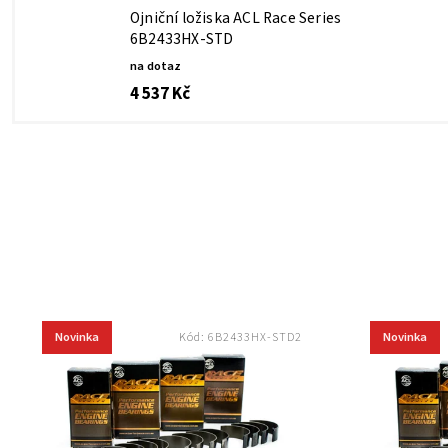
Ojniční ložiska ACL Race Series
6B2433HX-STD
na dotaz
4 537 Kč
Novinka
Novinka
Kód:
6B2433HX-STD2