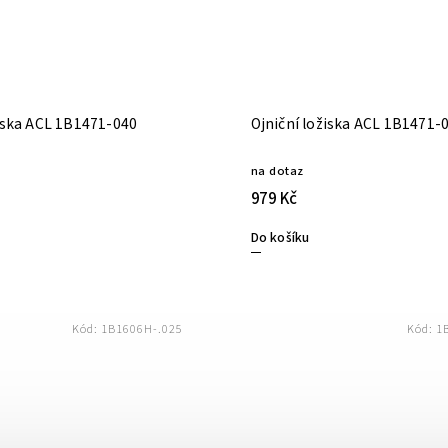
Ojniční ložiska ACL 1B1471-040
Ojniční ložiska ACL 1B1
na dotaz
979 Kč
Do košíku
Kód:
1B1606H-.025
Kód:
1