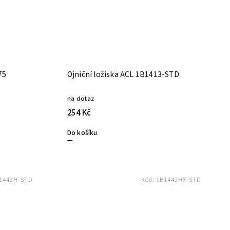
0-.75
Ojniční ložiska ACL 1B1413-STD
na dotaz
254 Kč
Do košíku
1442H-STD
Kód:
1B1442HX-STD