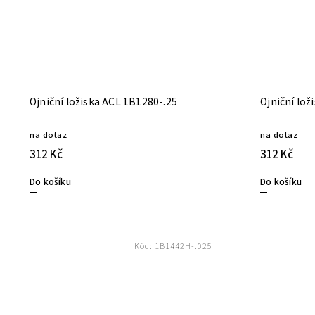
Ojniční ložiska ACL 1B1280-.25
na dotaz
na dotaz
312 Kč
312 Kč
Do košíku
Do košíku
Kód:
1B1442H-.025