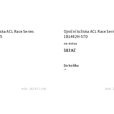
iska ACL Race Series
Ojniční ložiska ACL Race Ser
25
1B1442H-STD
na dotaz
583 Kč
Do košíku
Kód:
1B1471-040
Kód: