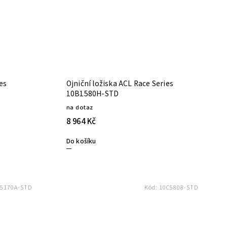
ies
Ojniční ložiska ACL Race Series
10B1580H-STD
na dotaz
8 964 Kč
Do košíku
5170A-STD
Kód:
10C5808-STD