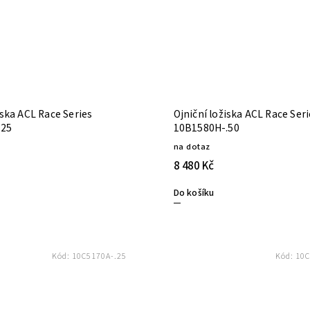
iska ACL Race Series
Ojniční ložiska ACL Race Ser
.25
10B1580H-.50
na dotaz
8 480 Kč
Do košíku
Kód:
10C5170A-.25
Kód:
10C