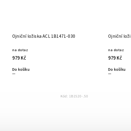
Ojniční ložiska ACL 1B1471-030
na dotaz
na dotaz
979 Kč
979 Kč
Do košíku
Do košíku
Kód:
1B1520-.50