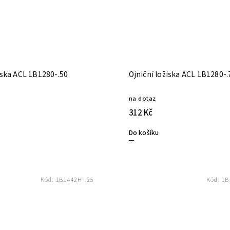
Ojniční ložiska ACL 1B1280-.50
Ojniční ložiska ACL 1B128
na dotaz
312 Kč
Do košíku
Kód:
1B1442H-.25
Kód:
1B