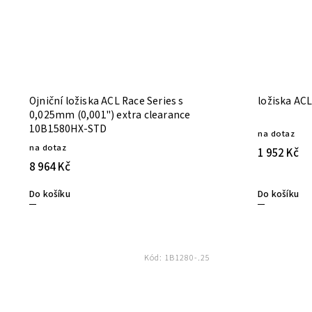
Ojniční ložiska ACL Race Series s
0,025mm (0,001") extra clearance
10B1580HX-STD
na dotaz
na dotaz
1 952 Kč
8 964 Kč
Do košíku
Do košíku
Kód:
1B1280-.25