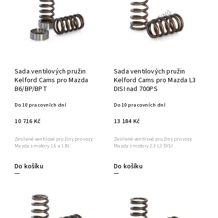
Sada ventilových pružin
Sada ventilových pružin
Kelford Cams pro Mazda
Kelford Cams pro Mazda L3
B6/BP/BPT
DISI nad 700PS
Do 10 pracovních dní
Do 10 pracovních dní
10 716 Kč
13 184 Kč
Zesílené ventilové pružiny pro vozy
Zesílené ventilové pružiny pro vozy
Mazda s motory 1.6 a 1.8l
Mazda s motory 2.3 L3 DISI
Do košíku
Do košíku