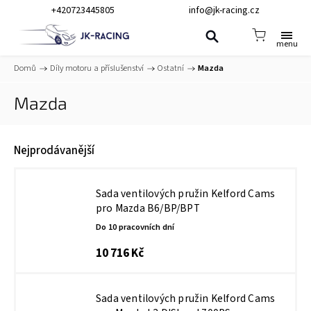
+420723445805
info@jk-racing.cz
Domů
/
Díly motoru a příslušenství
/
Ostatní
/
Mazda
Mazda
Nejprodávanější
Sada ventilových pružin Kelford Cams
pro Mazda B6/BP/BPT
Do 10 pracovních dní
10 716 Kč
Sada ventilových pružin Kelford Cams