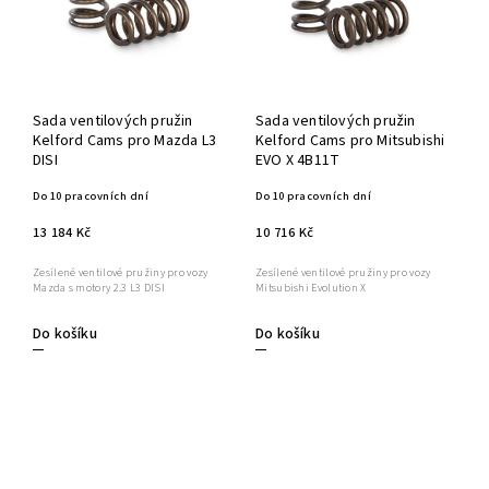
Sada ventilových pružin
Sada ventilových pružin
Kelford Cams pro Mazda L3
Kelford Cams pro Mitsubishi
DISI
EVO X 4B11T
Do 10 pracovních dní
Do 10 pracovních dní
13 184 Kč
10 716 Kč
Zesílené ventilové pružiny pro vozy
Zesílené ventilové pružiny pro vozy
Mazda s motory 2.3 L3 DISI
Mitsubishi Evolution X
Do košíku
Do košíku