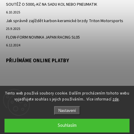
SOUTĚŽ O 5000,-Kč NA SADU KOL NEBO PNEUMATIK
6.10.2025
Jak správně zajíždět karbon-keramické brzdy Triton Motorsports
25.9.2025
FLOW-FORM NOVINKA JAPAN RACING SL05
6.12.2024
PŘIJÍMÁME ONLINE PLATBY
Tento web používá soubory cookie. Dalším procházením tohoto webu
vyjadřujete souhlas s jejich používáním.. Více informací
zde
.
Nastavení
Copyright 2026
JK-Racing.cz
. Všechna práva vyhrazena.
Souhlasím
Grafický návrh vytvořil a nakódoval
Shoptak.cz