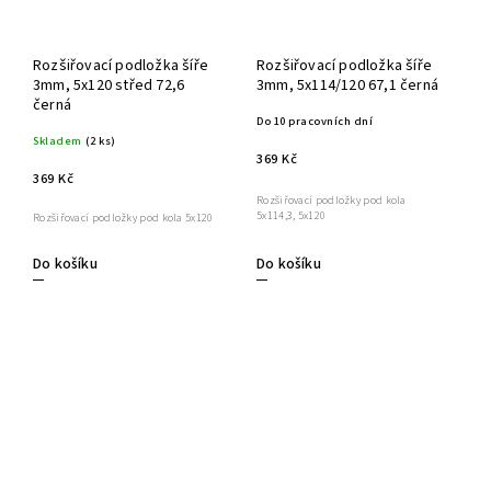
Rozšiřovací podložka šíře
Rozšiřovací podložka šíře
3mm, 5x120 střed 72,6
3mm, 5x114/120 67,1 černá
černá
Do 10 pracovních dní
Skladem
(2 ks)
369 Kč
369 Kč
Rozšiřovací podložky pod kola
5x114,3, 5x120
Rozšiřovací podložky pod kola 5x120
Do košíku
Do košíku