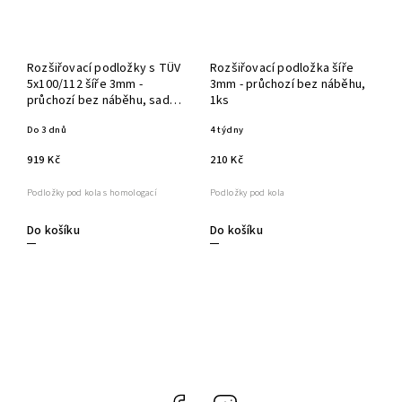
Rozšiřovací podložky s TÜV
Rozšiřovací podložka šíře
5x100/112 šíře 3mm -
3mm - průchozí bez náběhu,
průchozí bez náběhu, sada
1ks
2ks
Do 3 dnů
4 týdny
919 Kč
210 Kč
Podložky pod kola s homologací
Podložky pod kola
Do košíku
Do košíku