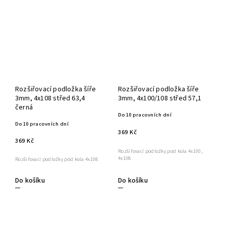
Rozšiřovací podložka šíře
Rozšiřovací podložka šíře
3mm, 4x108 střed 63,4
3mm, 4x100/108 střed 57,1
černá
Do 10 pracovních dní
Do 10 pracovních dní
369 Kč
369 Kč
Rozšiřovací podložky pod kola 4x100,
4x108
Rozšiřovací podložky pod kola 4x108
Do košíku
Do košíku