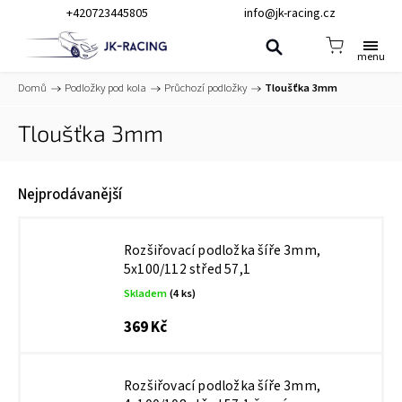
+420723445805
info@jk-racing.cz
Domů
/
Podložky pod kola
/
Průchozí podložky
/
Tloušťka 3mm
Tloušťka 3mm
Nejprodávanější
Rozšiřovací podložka šíře 3mm,
5x100/112 střed 57,1
Skladem
(4 ks)
369 Kč
Rozšiřovací podložka šíře 3mm,