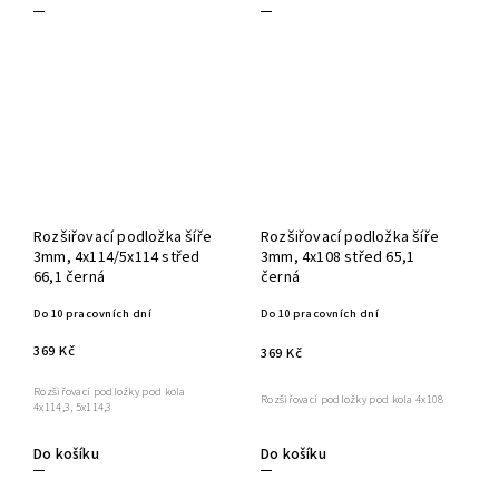
Rozšiřovací podložka šíře
Rozšiřovací podložka šíře
3mm, 4x114/5x114 střed
3mm, 4x108 střed 65,1
66,1 černá
černá
Do 10 pracovních dní
Do 10 pracovních dní
369 Kč
369 Kč
Rozšiřovací podložky pod kola
Rozšiřovací podložky pod kola 4x108
4x114,3, 5x114,3
Do košíku
Do košíku