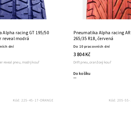
 Alpha racing GT 195/50
Pneumatika Alpha racing AR
r reveal modrá
265/35 R18, červená
ních dní
Do 10 pracovních dní
3 804 Kč
er reveal pneu, modrý kouř
Drift pneu, oranžový kouř
Do košíku
Kód:
225-45-17-ORANGE
Kód:
205-55