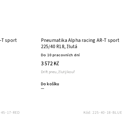
-T sport
Pneumatika Alpha racing AR-T sport
225/40 R18, žlutá
Do 10 pracovních dní
3 572 Kč
Drift pneu, žlutý kouř
Do košíku
-45-17-RED
Kód:
225-40-18-BLUE