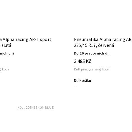
 Alpha racing AR-T sport
Pneumatika Alpha racing AR
 žlutá
225/45 R17, červená
ních dní
Do 10 pracovních dní
3 485 Kč
tý kouř
Drift pneu, červený kouř
Do košíku
Kód:
205-55-16-BLUE