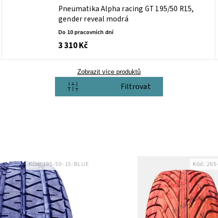
Pneumatika Alpha racing GT 195/50 R15,
gender reveal modrá
Do 10 pracovních dní
3 310 Kč
Zobrazit více produktů
Otevřít filtr
Kód:
195-50-15-BLUE
Kód:
265