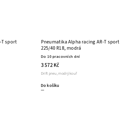
-T sport
Pneumatika Alpha racing AR-T sport
225/40 R18, modrá
Do 10 pracovních dní
3 572 Kč
Drift pneu, modrý kouř
Do košíku