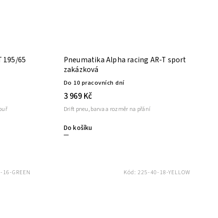
T 195/65
Pneumatika Alpha racing AR-T sport
zakázková
Do 10 pracovních dní
3 969 Kč
ouř
Drift pneu, barva a rozměr na přání
Do košíku
5-16-GREEN
Kód:
225-40-18-YELLOW