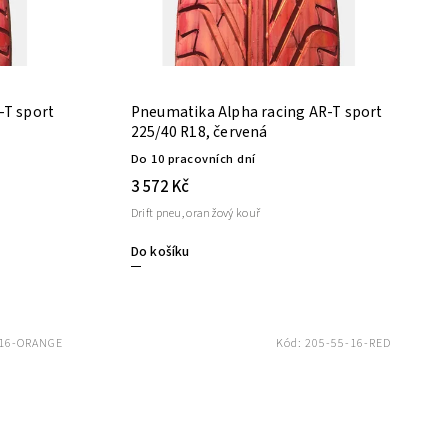
-T sport
Pneumatika Alpha racing AR-T sport
225/40 R18, červená
Do 10 pracovních dní
3 572 Kč
Drift pneu, oranžový kouř
Do košíku
-16-ORANGE
Kód:
205-55-16-RED