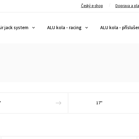
Český e-shop
Doprava a pl
ir jack system
ALU kola - racing
ALU kola - přísluše
"
17"