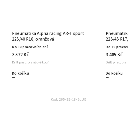
Pneumatika Alpha racing AR-T sport
Pneumatika
225/40 R18, oranžová
225/45 R17
Do 10 pracovních dní
Do 10 pracov
3 572 Kč
3 485 Kč
Drift pneu, oranžový kouř
Drift pneu, ora
Do košíku
Do košíku
Kód:
265-35-18-BLUE