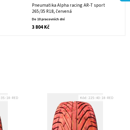
Pneumatika Alpha racing AR-T sport
265/35 R18, červená
Do 10 pracovních dní
3 804 Kč
-35-18-RED
Kód:
225-40-18-RED