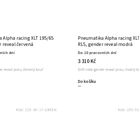
 Alpha racing XLT 195/65
Pneumatika Alpha racing XL
r reveal červená
R15, gender reveal modrá
ních dní
Do 10 pracovních dní
3 310 Kč
er reveal pneu, červený kouř
Drift nebo gender reveal pneu, modrý k
Do košíku
Kód:
225-45-17-GREEN
Kód:
205-5