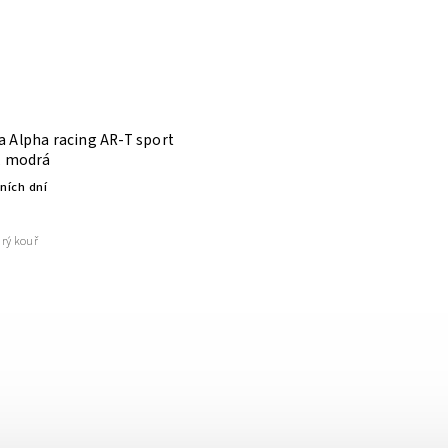
 Alpha racing AR-T sport
, modrá
ních dní
drý kouř