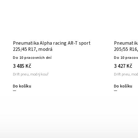
Pneumatika Alpha racing AR-T sport
Pneumatika
225/45 R17, modrá
205/55 R16
Do 10 pracovních dní
Do 10 pracov
3 485 Kč
3 427 Kč
Drift pneu, modrý kouř
Drift pneu, mo
Do košíku
Do košíku