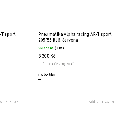
-T sport
Pneumatika Alpha racing AR-T sport
205/55 R16, červená
Skladem
(2 ks)
3 300 Kč
Drift pneu, červený kouř
Do košíku
65-15-BLUE
Kód:
ART-CSTM