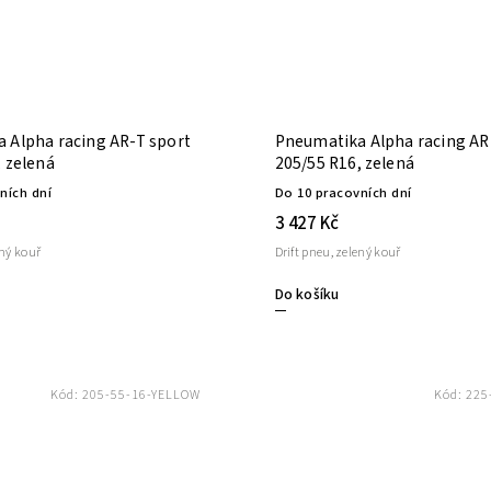
 Alpha racing AR-T sport
Pneumatika Alpha racing AR
, zelená
205/55 R16, zelená
ních dní
Do 10 pracovních dní
3 427 Kč
ený kouř
Drift pneu, zelený kouř
Do košíku
Kód:
205-55-16-YELLOW
Kód:
225