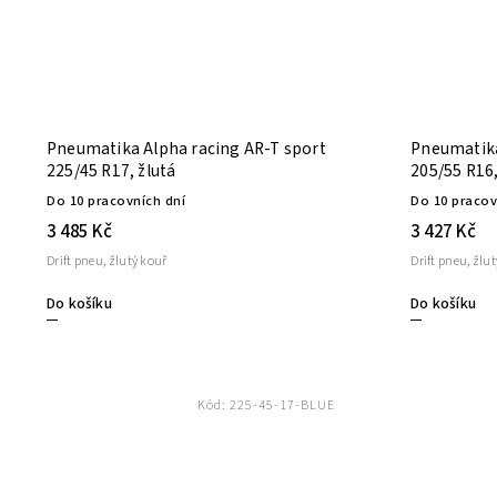
Pneumatika Alpha racing AR-T sport
Pneumatika
225/45 R17, žlutá
205/55 R16,
Do 10 pracovních dní
Do 10 pracov
3 485 Kč
3 427 Kč
Drift pneu, žlutý kouř
Drift pneu, žlu
Do košíku
Do košíku
Kód:
225-45-17-BLUE