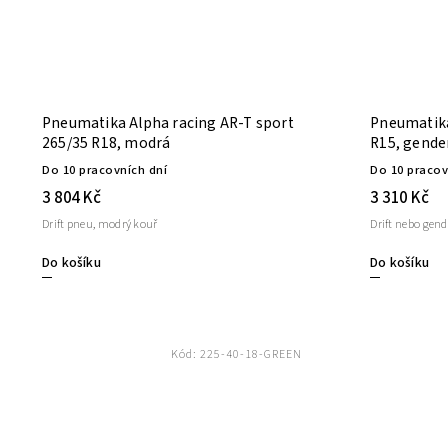
Pneumatika Alpha racing AR-T sport
Pneumatika
265/35 R18, modrá
R15, gende
Do 10 pracovních dní
Do 10 pracov
3 804 Kč
3 310 Kč
Drift pneu, modrý kouř
Drift nebo gend
Do košíku
Do košíku
Kód:
225-40-18-GREEN