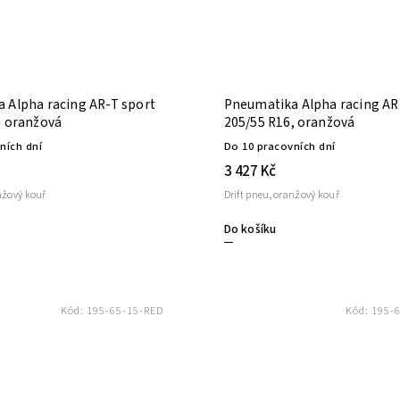
 Alpha racing AR-T sport
Pneumatika Alpha racing AR
, oranžová
205/55 R16, oranžová
ních dní
Do 10 pracovních dní
3 427 Kč
nžový kouř
Drift pneu, oranžový kouř
Do košíku
Kód:
195-65-15-RED
Kód:
195-