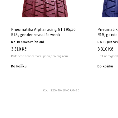
Pneumatika Alpha racing GT 195/50
Pneumatika
R15, gender reveal červená
R15, gende
Do 10 pracovních dní
Do 10 pracov
3 310 Kč
3 310 Kč
Drift nebo gender reveal pneu, červený kouř
Drift nebo gend
Do košíku
Do košíku
Kód:
225-40-18-ORANGE