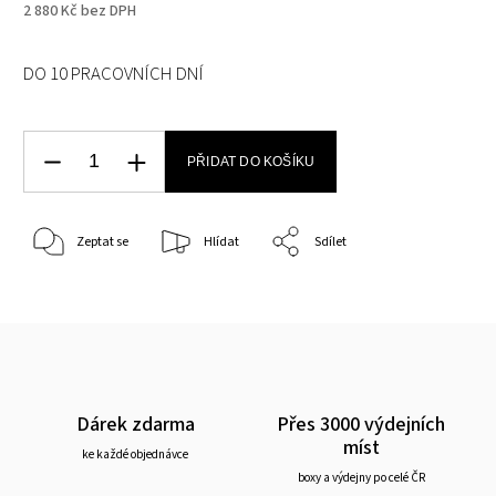
2 880 Kč bez DPH
DO 10 PRACOVNÍCH DNÍ
PŘIDAT DO KOŠÍKU
Zeptat se
Hlídat
Sdílet
Dárek zdarma
Přes 3000 výdejních
míst
ke každé objednávce
boxy a výdejny po celé ČR