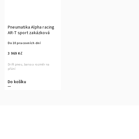
Pneumatika Alpha racing
AR-T sport zakázková
Do 10 pracovních dní
3 969 Kč
Drift pneu, barva a rozměr na
přání
Do košíku