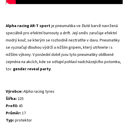
Alpha racing AR-T sport
je pneumatika ve žluté barvě navržená
speciálně pro efektní burnouty a drift. Její směs zaručuje efektní
modrý kouř, se kterým se rozhodně neztratíte v davu. Pneumatiky
se vyznačují dlouhou výdrží a nižším gripem, který utrhnete i s
nižšími výkony. V poslední době jsou tyto pneumatiky oblíbené
zejména na akcích, kde se odtajní pohlaví nadcházejícího potomka,
tzv.
gender reveal party
.
Výrobce:
Alpha racing tyres
Šířka:
225
Profil:
45
Průměr:
17
Typ:
protektor