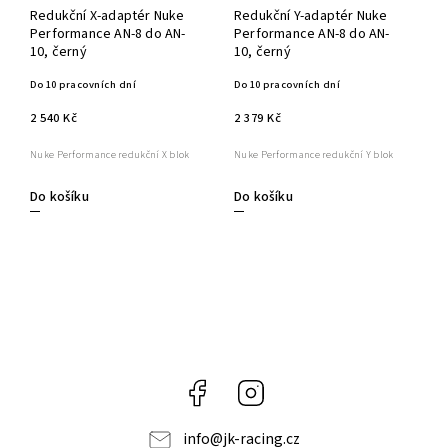
Redukční X-adaptér Nuke
Redukční Y-adaptér Nuke
Performance AN-8 do AN-
Performance AN-8 do AN-
10, černý
10, černý
Do 10 pracovních dní
Do 10 pracovních dní
2 540 Kč
2 379 Kč
Nuke Performance redukční X blok
Nuke Performance redukční Y blok
Do košíku
Do košíku
Facebook
Instagram
info
@
jk-racing.cz