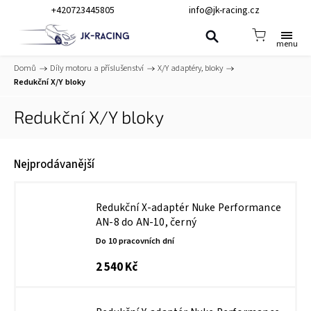
+420723445805
info@jk-racing.cz
Domů
/
Díly motoru a příslušenství
/
X/Y adaptéry, bloky
/
Redukční X/Y bloky
Redukční X/Y bloky
Nejprodávanější
Redukční X-adaptér Nuke Performance
AN-8 do AN-10, černý
Do 10 pracovních dní
2 540 Kč