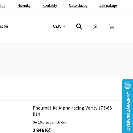
atba
Novinky
Kontakty
Naše služby
Jak nakupovat
nství
Bezpečnostní pásy
Bezpečnostní rámy
Brzd
CZK
Pneumatika Alpha racing Verity 175/65
R14
Do 10 pracovních dní
2 846 Kč