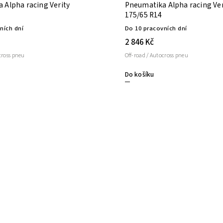
 Alpha racing Verity
Pneumatika Alpha racing Ver
175/65 R14
ních dní
Do 10 pracovních dní
2 846 Kč
cross pneu
Off-road / Autocross pneu
Do košíku