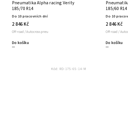
Pneumatika Alpha racing Verity
Pneumatika
185/70 R14
185/60 R14
Do 10 pracovních dní
Do 10 pracov
2 846 Kč
2 846 Kč
Off-road / Autocross pneu
Off-road / Auto
Do košíku
Do košíku
Kód:
RD-175-65-14-M