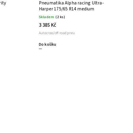
ity
Pneumatika Alpha racing Ultra-
Harper 175/65 R14 medium
Skladem
(2 ks)
3 385 Kč
Autocross/off-road pneu
Do košíku