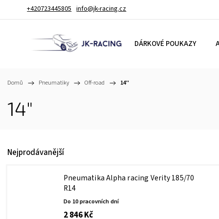
+420723445805
info@jk-racing.cz
DÁRKOVÉ POUKAZY
A
Domů
/
Pneumatiky
/
Off-road
/
14"
14"
Nejprodávanější
Pneumatika Alpha racing Verity 185/70
R14
Do 10 pracovních dní
2 846 Kč