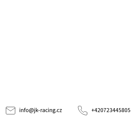
info
@
jk-racing.cz
+420723445805