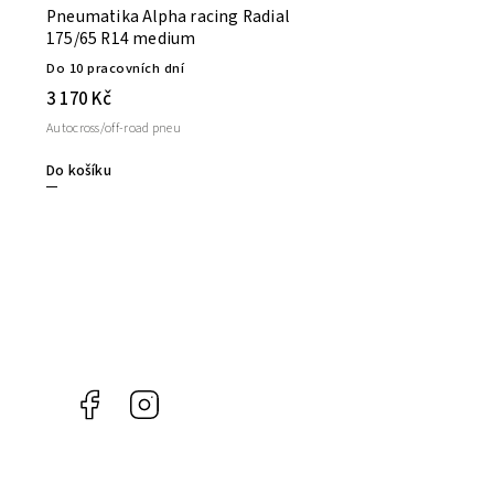
Pneumatika Alpha racing Radial
175/65 R14 medium
Do 10 pracovních dní
3 170 Kč
Autocross/off-road pneu
Do košíku
Facebook
Instagram