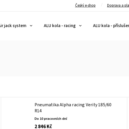
Český e-shop
Doprava a pl
ir jack system
ALU kola - racing
ALU kola - přísluše
Pneumatika Alpha racing Verity 185/60
R14
Do 10 pracovních dní
2 846 Kč