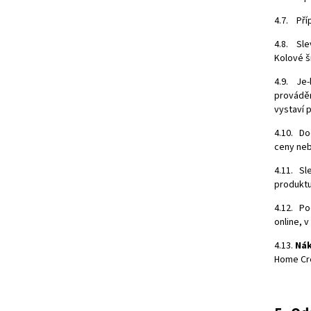
4.7. Pří
4.8. Sle
Kolové š
4.9. Je-
prováděn
vystaví 
4.10. Do
ceny neb
4.11. Sl
produktu
4.12. Po
online, 
4.13.
Nák
Home Cre