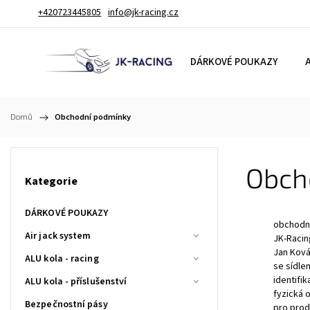
+420723445805
info@jk-racing.cz
DÁRKOVÉ POUKAZY
A
Domů
/
Obchodní podmínky
Obch
Kategorie
DÁRKOVÉ POUKAZY
obchodní
Air jack system
JK-Racin
Jan Ková
ALU kola - racing
se sídle
identifik
ALU kola - příslušenství
fyzická 
Bezpečnostní pásy
pro prod