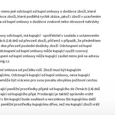
e mimo jiné odstoupit od kupní smlouvy o dodávce zboží, které
vce zboží, které podléhá rychlé zkáze, jakož i zboží v uzavřeném
tit a od kupní smlouvy o dodávce zvukové nebo obrazové nahrávky
louvy odstoupit, má kupující - spotřebitel v souladu s ustanovením
ácti (14) dnů od převzetí zboží, přičemž v případě, že předmětem
de dne převzetí poslední dodávky zboží. Odstoupení od kupní
dstoupení od kupní smlouvy může kupující využít vzorový
pení od kupní smlouvy může kupující zasílat mimo jiné na adresu
ing.cz.
ní smlouva od počátku ruší. Zboží musí být kupujícím
címu. Odstoupí-li kupující od kupní smlouvy, nese kupující
í nemůže být vráceno pro svou povahu obvyklou poštovní cestou.
ící peněžní prostředky přijaté od kupujícího do čtrnácti (14) dnů
í od kupujícího přijal. Prodávající je taktéž oprávněn vrátit
 s tím kupující bude souhlasit a nevzniknou tím kupujícímu další
té peněžní prostředky kupujícímu dříve, než mu kupující zboží vrátí