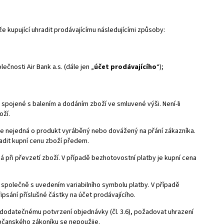
 kupující uhradit prodávajícímu následujícími způsoby:
olečnosti
Air Bank a.s.
(dále jen „
účet prodávajícího
“);
 spojené s balením a dodáním zboží ve smluvené výši. Není-li
oží.
 se nejedná o produkt vyráběný nebo dovážený na přání zákazníka.
adit kupní cenu zboží předem.
ná při převzetí zboží. V případě bezhotovostní platby je kupní cena
 společně s uvedením variabilního symbolu platby. V případě
psání příslušné částky na účet prodávajícího.
k dodatečnému potvrzení objednávky (čl. 3.6), požadovat uhrazení
občanského zákoníku se nepoužije.