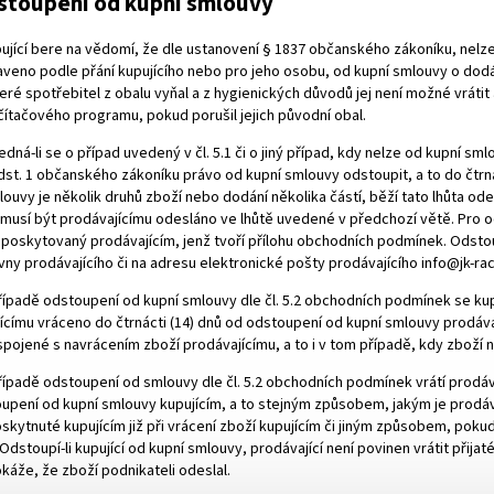
stoupení od kupní smlouvy
ující bere na vědomí, že dle ustanovení § 1837 občanského zákoníku, nelz
aveno podle přání kupujícího nebo pro jeho osobu, od kupní smlouvy o dodá
teré spotřebitel z obalu vyňal a z hygienických důvodů jej není možné vrá
ítačového programu, pokud porušil jejich původní obal.
dná-li se o případ uvedený v čl. 5.1 či o jiný případ, kdy nelze od kupní sm
dst. 1 občanského zákoníku právo od kupní smlouvy odstoupit, a to do čtrn
louvy je několik druhů zboží nebo dodání několika částí, běží tato lhůta o
musí být prodávajícímu odesláno ve lhůtě uvedené v předchozí větě. Pro o
 poskytovaný prodávajícím, jenž tvoří přílohu obchodních podmínek. Odstou
ny prodávajícího či na adresu elektronické pošty prodávajícího info@jk-rac
řípadě odstoupení od kupní smlouvy dle čl. 5.2 obchodních podmínek se kup
ícímu vráceno do čtrnácti (14) dnů od odstoupení od kupní smlouvy prodávají
spojené s navrácením zboží prodávajícímu, a to i v tom případě, kdy zbož
řípadě odstoupení od smlouvy dle čl. 5.2 obchodních podmínek vrátí prodávaj
upení od kupní smlouvy kupujícím, a to stejným způsobem, jakým je prodávajíc
oskytnuté kupujícím již při vrácení zboží kupujícím či jiným způsobem, pokud
Odstoupí-li kupující od kupní smlouvy, prodávající není povinen vrátit přija
káže, že zboží podnikateli odeslal.