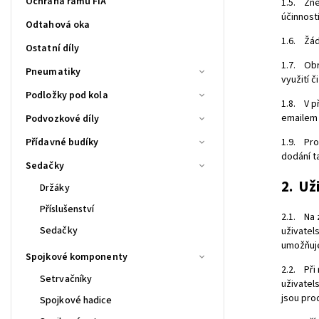
Ochrana rámu FIA
1.5. Zně
účinnost
Odtahová oka
1.6. Žád
Ostatní díly
1.7. Obr
Pneumatiky
využití č
Podložky pod kola
1.8. V p
emailem 
Podvozkové díly
Přídavné budíky
1.9. Pro
dodání t
Sedačky
2. Už
Držáky
Příslušenství
2.1. Na 
Sedačky
uživatel
umožňuje
Spojkové komponenty
2.2. Při
Setrvačníky
uživatel
jsou pro
Spojkové hadice