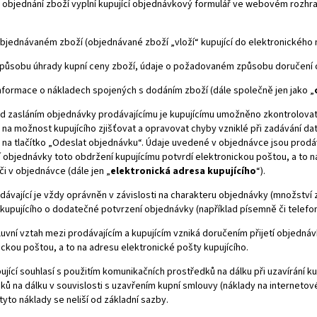
 objednání zboží vyplní kupující objednávkový formulář ve webovém rozh
bjednávaném zboží (objednávané zboží „vloží“ kupující do elektronického
působu úhrady kupní ceny zboží, údaje o požadovaném způsobu doručení 
nformace o nákladech spojených s dodáním zboží (dále společně jen jako „
d zasláním objednávky prodávajícímu je kupujícímu umožněno zkontrolovat a m
na možnost kupujícího zjišťovat a opravovat chyby vzniklé při zadávání da
m na tlačítko „Odeslat objednávku“. Údaje uvedené v objednávce jsou prod
 objednávky toto obdržení kupujícímu potvrdí elektronickou poštou, a to 
či v objednávce (dále jen „
elektronická adresa kupujícího
“).
dávající je vždy oprávněn v závislosti na charakteru objednávky (množství
kupujícího o dodatečné potvrzení objednávky (například písemně či telefon
uvní vztah mezi prodávajícím a kupujícím vzniká doručením přijetí objednávk
ickou poštou, a to na adresu elektronické pošty kupujícího.
ující souhlasí s použitím komunikačních prostředků na dálku při uzavírání k
ků na dálku v souvislosti s uzavřením kupní smlouvy (náklady na internetové 
tyto náklady se neliší od základní sazby.