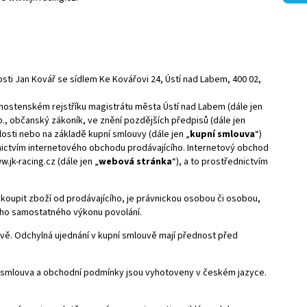
sti Jan Kovář se sídlem Ke Kovářovi 24, Ústí nad Labem, 400 02,
vnostenském rejstříku magistrátu města Ústí nad Labem
(dále jen
b., občanský zákoník, ve znění pozdějších předpisů (dále jen
losti nebo na základě kupní smlouvy (dále jen „
kupní smlouva
“)
nictvím internetového obchodu prodávajícího. Internetový obchod
jk-racing.cz (dále jen „
webová stránka
“), a to prostřednictvím
koupit zboží od prodávajícího, je právnickou osobou či osobou,
vého samostatného výkonu povolání.
ě. Odchylná ujednání v kupní smlouvě mají přednost před
í smlouva a obchodní podmínky jsou vyhotoveny v českém jazyce.