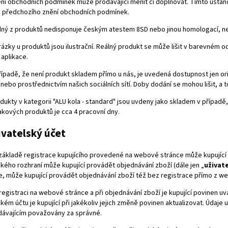
ní obchodních podmínek může prodávající měnit či doplňovat. Tímto ustan
i předchozího znění obchodních podmínek.
ný z produktů nedisponuje českým atestem 8SD nebo jinou homologací, nen
ázky u produktů jsou ilustrační. Reálný produkt se může lišit v barevném
i aplikace.
řípadě, že není produkt skladem přímo u nás, je uvedená dostupnost jen o
nebo prostřednictvím našich sociálních sítí. Doby dodání se mohou lišit, 
dukty v kategorii "ALU kola - standard" jsou uvdeny jako skladem v případě,
akových produktů je cca 4 pracovní dny.
ivatelský účet
základě registrace kupujícího provedené na webové stránce může kupující 
ského rozhraní může kupující provádět objednávání zboží (dále jen „
uživat
, může kupující provádět objednávání zboží též bez registrace přímo z w
 registraci na webové stránce a při objednávání zboží je kupující povinen 
ském účtu je kupující při jakékoliv jejich změně povinen aktualizovat. Údaje
dávajícím považovány za správné.