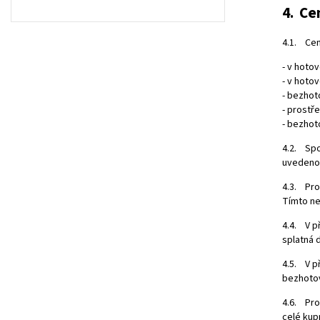
4. Ce
4.1. Cen
- v hotov
- v hoto
- bezhot
- prostř
- bezhot
4.2. Spo
uvedeno 
4.3. Pro
Tímto ne
4.4. V p
splatná 
4.5. V p
bezhotov
4.6. Pro
celé kup