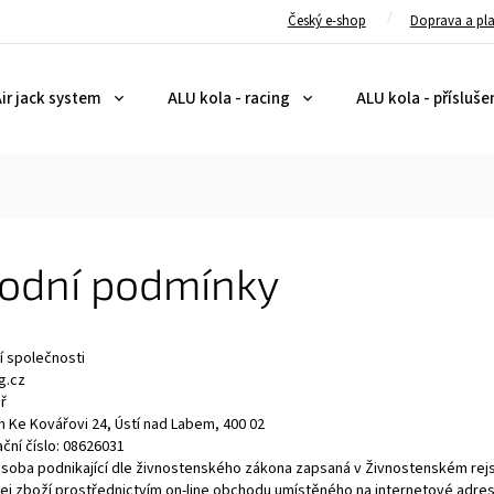
Český e-shop
Doprava a pl
ir jack system
ALU kola - racing
ALU kola - přísluše
odní podmínky
 společnosti
g.cz
ř
m Ke Kovářovi 24, Ústí nad Labem, 400 02
ační číslo:
08626031
osoba podnikající dle živnostenského zákona zapsaná v Živnostenském rej
ej zboží prostřednictvím on-line obchodu umístěného na internetové adres