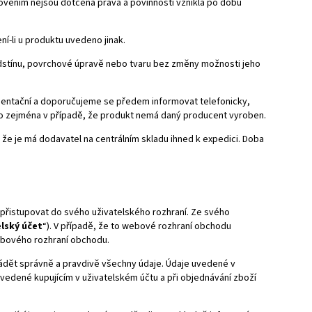
ovením nejsou dotčena práva a povinnosti vzniklá po dobu
í-li u produktu uvedeno jinak.
 odstínu, povrchové úpravě nebo tvaru bez změny možnosti jeho
rientační a doporučujeme se předem informovat telefonicky,
a to zejména v případě, že produkt nemá daný producent vyroben.
 že je má dodavatel na centrálním skladu ihned k expedici. Doba
přistupovat do svého uživatelského rozhraní. Ze svého
elský účet
“). V případě, že to webové rozhraní obchodu
ebového rozhraní obchodu.
uvádět správně a pravdivě všechny údaje. Údaje uvedené v
 uvedené kupujícím v uživatelském účtu a při objednávání zboží