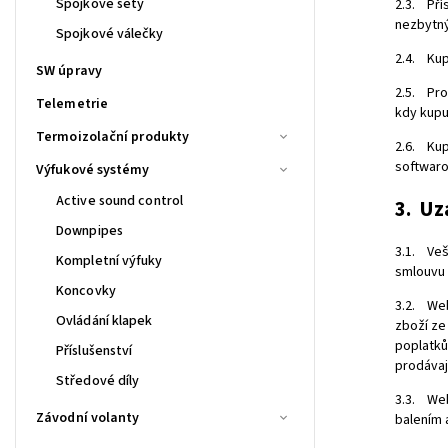
Spojkové sety
2.3. Pří
nezbytný
Spojkové válečky
2.4. Kup
SW úpravy
2.5. Pro
Telemetrie
kdy kupu
Termoizolační produkty
2.6. Kup
softwaro
Výfukové systémy
Active sound control
3. Uz
Downpipes
3.1. Veš
Kompletní výfuky
smlouvu 
Koncovky
3.2. Web
Ovládání klapek
zboží ze
poplatků
Příslušenství
prodávaj
Středové díly
3.3. Web
Závodní volanty
balením 