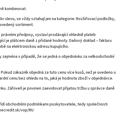
mně kombinovat.
 slevu, se vždy vztahují jen na kategorie: Rozšiřovací podložky,
ž uvedený sortiment.
 právními předpisy, vystaví prodávající ohledně plateb
ící je plátcem daně z přidané hodnoty. Daňový doklad – fakturu
době na elektronickou adresu kupujícího.
y zejména v případě, že se jedná o objednávku za velkoobchodní
 Pokud zákazník objedná za tuto cenu více kusů, než je uvedeno u
dní cenu bez ohledu na to, jaká je hodnota zboží v objednávce.
enku. Zářoveň je povinen zaevidovat přijatou tržbu u správce daně
 řídí obchodními podmínkami poskytovatele, tedy společnosti
ecredit.sk/vop/RU