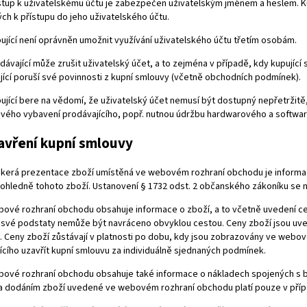
stup k uživatelskému účtu je zabezpečen uživatelským jménem a heslem. Ku
ch k přístupu do jeho uživatelského účtu.
ující není oprávněn umožnit využívání uživatelského účtu třetím osobám.
dávající může zrušit uživatelský účet, a to zejména v případě, kdy kupující 
jící poruší své povinnosti z kupní smlouvy (včetně obchodních podmínek).
ující bere na vědomí, že uživatelský účet nemusí být dostupný nepřetržit
vého vybavení prodávajícího, popř. nutnou údržbu hardwarového a softwar
avření kupní smlouvy
kerá prezentace zboží umístěná ve webovém rozhraní obchodu je informativ
ohledně tohoto zboží. Ustanovení § 1732 odst. 2 občanského zákoníku se n
ové rozhraní obchodu obsahuje informace o zboží, a to včetně uvedení cen 
 své podstaty nemůže být navráceno obvyklou cestou. Ceny zboží jsou uve
. Ceny zboží zůstávají v platnosti po dobu, kdy jsou zobrazovány ve we
ícího uzavřít kupní smlouvu za individuálně sjednaných podmínek.
ové rozhraní obchodu obsahuje také informace o nákladech spojených s b
a dodáním zboží uvedené ve webovém rozhraní obchodu platí pouze v přípa