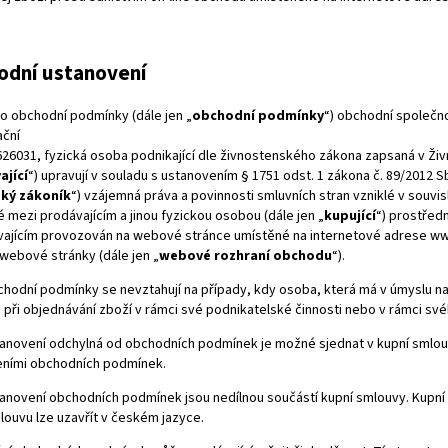
odní ustanovení
o obchodní podmínky (dále jen „
obchodní podmínky
“) obchodní společno
ační
626031
,
fyzická osoba podnikající dle živnostenského zákona zapsaná v Ži
ající
“) upravují v souladu s ustanovením § 1751 odst. 1 zákona č. 89/2012 S
ký zákoník
“) vzájemná práva a povinnosti smluvních stran vzniklé v souvis
é mezi prodávajícím a jinou fyzickou osobou (dále jen „
kupující
“) prostřed
vajícím provozován na webové stránce umístěné na internetové adrese www.
 webové stránky (dále jen „
webové rozhraní obchodu
“).
hodní podmínky se nevztahují na případy, kdy osoba, která má v úmyslu na
á při objednávání zboží v rámci své podnikatelské činnosti nebo v rámci s
anovení odchylná od obchodních podmínek je možné sjednat v kupní smlouv
eními obchodních podmínek.
anovení obchodních podmínek jsou nedílnou součástí kupní smlouvy. Kupn
louvu lze uzavřít v českém jazyce.