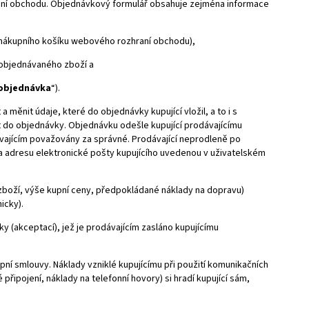
raní obchodu. Objednávkový formulář obsahuje zejména informace
 nákupního košíku webového rozhraní obchodu),
objednávaného zboží a
objednávka
“).
ěnit údaje, které do objednávky kupující vložil, a to i s
t do objednávky. Objednávku odešle kupující prodávajícímu
ávajícím považovány za správné. Prodávající neprodleně po
na adresu elektronické pošty kupujícího uvedenou v uživatelském
 zboží, výše kupní ceny, předpokládané náklady na dopravu)
icky).
y (akceptací), jež je prodávajícím zasláno kupujícímu
upní smlouvy. Náklady vzniklé kupujícímu při použití komunikačních
připojení, náklady na telefonní hovory) si hradí kupující sám,