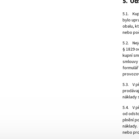
5. Od
5.1. Kup
bylo upr
obalu, k
nebo poč
5.2. Neje
§ 1829 o
kupní sm
smlouvy 
formulář
provozov
5.3. V p
prodávaj
náklady 
5.4. V p
od odsto
plnění p
náklady. 
nebo pro