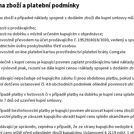
na zboží a platební podmínky
u zboží a případné náklady spojené s dodáním zboží dle kupní smlouvy může
osti u prodávajícího;
vosti na dobírku v místně určeném kupujícím v objednávce;
ovostně převodem na účet prodávajícího č.
1952918016
/3030, vedený u sp
ednictvím úvěru poskytnutého třetí osobou.
ovostně on-line platební kartou prostřednictví platební brány Comgate
lečně s kupní cenou je kupující povinen zaplatit prodávajícímu také náklady
výslovně jinak, rozumí se dále kupní cenou i náklady spojené s dodáním zb
dávající nepožaduje od kupujícího zálohu či jinou obdobnou platbu, pokud
ní dotčeno ustanovení čl. 4.6 obchodních podmínek ohledně povinnosti uhr
řípadě platby v hotovosti či v případě platby na dobírku je kupní cena splat
do 7 dnů od uzavření kupní smlouvy.
řípadě bezhotovostní platby je kupující povinen uhrazovat kupní cenu zboží
ostní platby je závazek kupujícího uhradit kupní cenu splněn okamžikem při
dávající je oprávněn, zejména v případě, že ze strany kupujícího nedojde 
ní ceny ještě před odesláním zboží kupujícímu. Ustanovení § 2119 odst. 1 