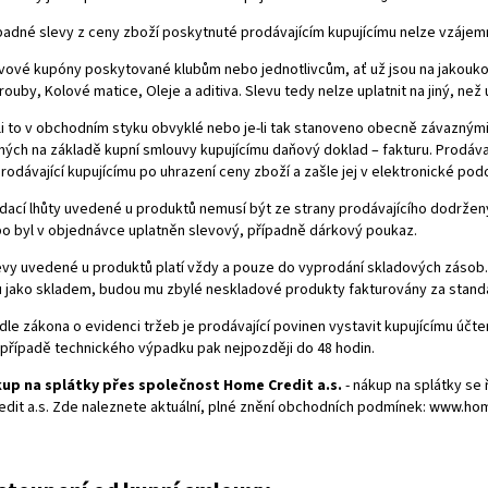
padné slevy z ceny zboží poskytnuté prodávajícím kupujícímu nelze vzáje
vové kupóny poskytované klubům nebo jednotlivcům, ať už jsou na jakoukoliv
rouby, Kolové matice, Oleje a aditiva. Slevu tedy nelze uplatnit na jiný, ne
li to v obchodním styku obvyklé nebo je-li tak stanoveno obecně závaznými
ých na základě kupní smlouvy kupujícímu daňový doklad – fakturu. Prodávaj
prodávající kupujícímu po uhrazení ceny zboží a zašle jej v elektronické po
dací lhůty uvedené u produktů nemusí být ze strany prodávajícího dodržen
o byl v objednávce uplatněn slevový, případně dárkový poukaz.
evy uvedené u produktů platí vždy a pouze do vyprodání skladových zásob.
 jako skladem, budou mu zbylé neskladové produkty fakturovány za standar
dle zákona o evidenci tržeb je prodávající povinen vystavit kupujícímu účt
v případě technického výpadku pak nejpozději do 48 hodin.
up na splátky přes společnost Home Credit a.s.
- nákup na splátky se
dit a.s. Zde naleznete aktuální, plné znění obchodních podmínek:
www.hom