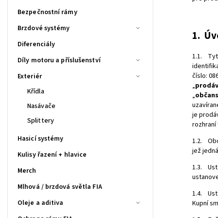
Bezpečnostní rámy
Brzdové systémy
1. Úv
Diferenciály
1.1. Tyt
Díly motoru a příslušenství
identifik
číslo:
08
Exteriér
„
prodáv
Křídla
„
občans
uzavíran
Nasávače
je prodá
Splittery
rozhraní
Hasicí systémy
1.2. Obc
jež jedn
Kulisy řazení + hlavice
1.3. Ust
Merch
ustanov
Mlhová / brzdová světla FIA
1.4. Ust
Oleje a aditiva
Kupní sm