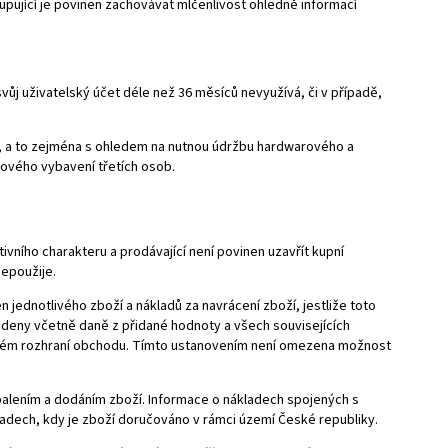
pující je povinen zachovávat mlčenlivost ohledně informací
svůj uživatelský účet déle než 36 měsíců nevyužívá, či v případě,
ě, a to zejména s ohledem na nutnou údržbu hardwarového a
ového vybavení třetích osob.
ního charakteru a prodávající není povinen uzavřít kupní
epoužije.
jednotlivého zboží a nákladů za navrácení zboží, jestliže toto
deny včetně daně z přidané hodnoty a všech souvisejících
bovém rozhraní obchodu. Tímto ustanovením není omezena možnost
alením a dodáním zboží. Informace o nákladech spojených s
dech, kdy je zboží doručováno v rámci území České republiky.