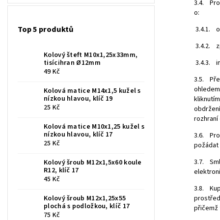
3.4. Pro
o:
Top 5 produktů
3.4.1. o
3.4.2. z
Kolový šteft M10x1,25x33mm,
tisícihran Ø12mm
3.4.3. i
49 Kč
3.5. Pře
ohledem 
Kolová matice M14x1,5 kužel s
nízkou hlavou, klíč 19
kliknutí
25 Kč
obdržení
rozhraní 
Kolová matice M10x1,25 kužel s
nízkou hlavou, klíč 17
3.6. Pro
25 Kč
požádat 
3.7. Sml
Kolový šroub M12x1,5x60 koule
R12, klíč 17
elektron
45 Kč
3.8. Kup
Kolový šroub M12x1,25x55
prostřed
plochá s podložkou, klíč 17
přičemž 
75 Kč