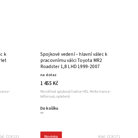
c k
Spojkové vedení – hlavní válec k
rlet
pracovnímu válci Toyota MR2
o
Roadster 1,8 LHD 1999-2007
na dotaz
1 455 Kč
mance -
Pancéřová spojková hadice HEL Performance -
teflonová, opletená
Do košíku
Novinka
ód:
CCK131
Kód:
CCK171