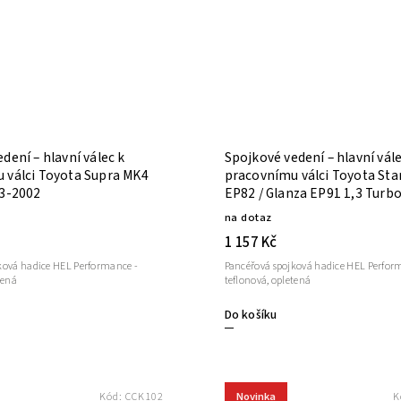
dení – hlavní válec k
Spojkové vedení – hlavní vále
 válci Toyota Supra MK4
pracovnímu válci Toyota Sta
93-2002
EP82 / Glanza EP91 1,3 Turb
na dotaz
1 157 Kč
ková hadice HEL Performance -
Pancéřová spojková hadice HEL Perfor
tená
teflonová, opletená
Do košíku
Novinka
Kód:
CCK102
K