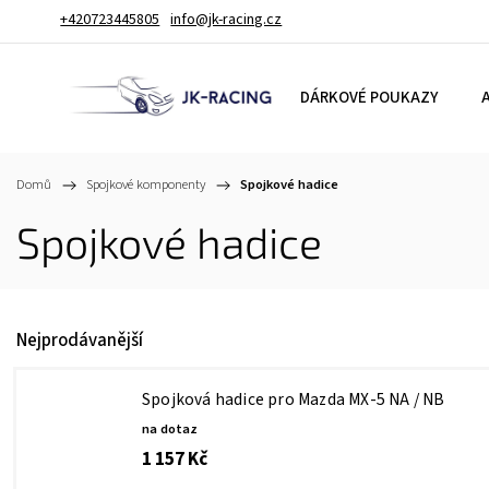
+420723445805
info@jk-racing.cz
DÁRKOVÉ POUKAZY
A
Domů
/
Spojkové komponenty
/
Spojkové hadice
Spojkové hadice
Nejprodávanější
Spojková hadice pro Mazda MX-5 NA / NB
na dotaz
1 157 Kč