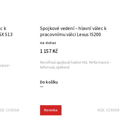
c k
Spojkové vedení – hlavní válec k
SX S13
pracovnímu válci Lexus IS200
na dotaz
1 157 Kč
Pancéřová spojková hadice HEL Performance -
mance -
teflonová, opletená
Do košíku
Novinka
ód:
CCK058
Kód:
CCK068