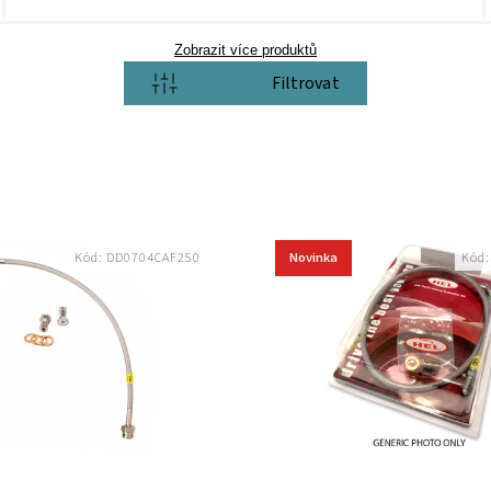
Zobrazit více produktů
Otevřít filtr
Novinka
Kód:
DD0704CAF250
Kód