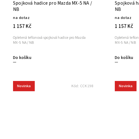
Spojková hadice pro Mazda MX-5 NA /
Spojková h
NB
NB
na dotaz
na dotaz
1 157 Kč
1 157 Kč
Opletená teflonová spojková hadice pro Mazda
Opletená teflo
MX-5 NA / NB
MX-5 NA / NB
Do košíku
Do košíku
Novinka
Novinka
Kód:
CCK198