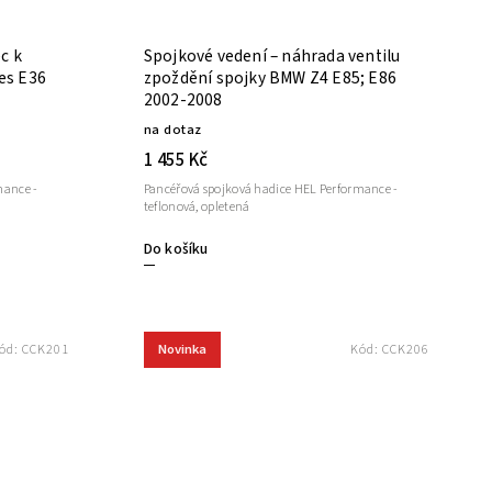
c k
Spojkové vedení – náhrada ventilu
es E36
zpoždění spojky BMW Z4 E85; E86
2002-2008
na dotaz
1 455 Kč
mance -
Pancéřová spojková hadice HEL Performance -
teflonová, opletená
Do košíku
Novinka
ód:
CCK201
Kód:
CCK206