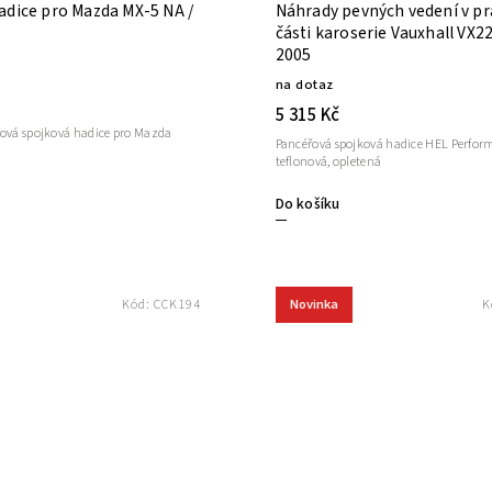
adice pro Mazda MX-5 NA /
Náhrady pevných vedení v p
části karoserie Vauxhall VX220 20
2005
na dotaz
5 315 Kč
nová spojková hadice pro Mazda
Pancéřová spojková hadice HEL Perfor
teflonová, opletená
Do košíku
Novinka
Kód:
CCK194
K