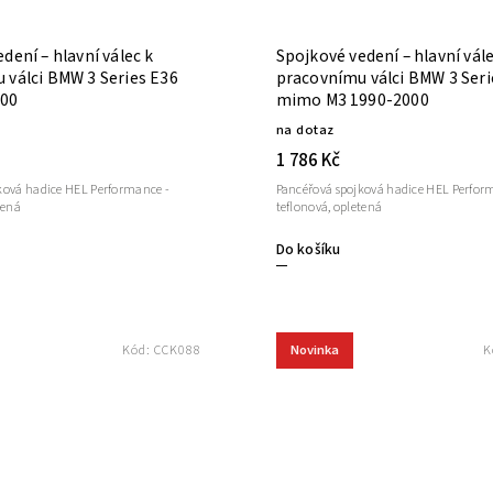
dení – hlavní válec k
Spojkové vedení – hlavní vále
 válci BMW 3 Series E36
pracovnímu válci BMW 3 Seri
000
mimo M3 1990-2000
na dotaz
1 786 Kč
ková hadice HEL Performance -
Pancéřová spojková hadice HEL Perfor
tená
teflonová, opletená
Do košíku
Novinka
Kód:
CCK088
K