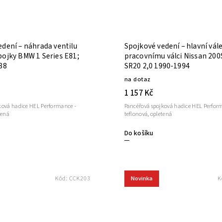
edení – náhrada ventilu
Spojkové vedení – hlavní vále
pojky BMW 1 Series E81;
pracovnímu válci Nissan 200
88
SR20 2,0 1990-1994
na dotaz
1 157 Kč
ková hadice HEL Performance -
Pancéřová spojková hadice HEL Perfor
tená
teflonová, opletená
Do košíku
Novinka
Kód:
CCK203
K