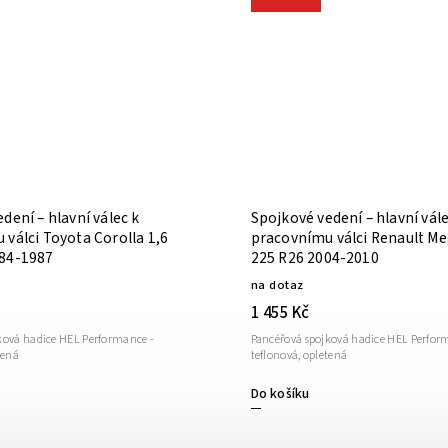
dení – hlavní válec k
Spojkové vedení – hlavní vále
válci Toyota Corolla 1,6
pracovnímu válci Renault M
84-1987
225 R26 2004-2010
na dotaz
1 455 Kč
ková hadice HEL Performance -
Pancéřová spojková hadice HEL Perfor
tená
teflonová, opletená
Do košíku