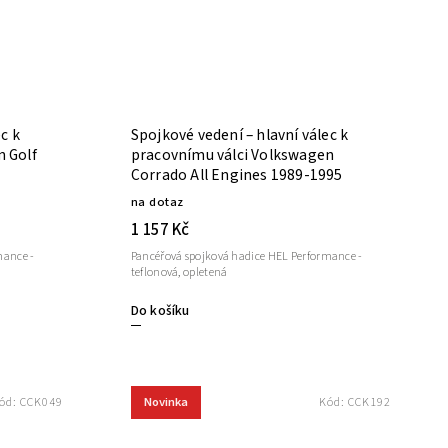
c k
Spojkové vedení – hlavní válec k
n Golf
pracovnímu válci Volkswagen
Corrado All Engines 1989-1995
na dotaz
1 157 Kč
mance -
Pancéřová spojková hadice HEL Performance -
teflonová, opletená
Do košíku
Novinka
ód:
CCK049
Kód:
CCK192