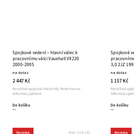
Spojkové vedení – hlavní válec k
Spojkové ve
pracovnímu válci Vauxhall VX220
pracovnímu
2000-2005
3,0 2JZ 19
na dotaz
na dotaz
2 447 Kč
1 157 Kč
Pancéřová spojková hadice HEL Performance -
Pancéřová spoj
teflonová, opletená
teflonová, ople
Do košíku
Do košíku
Novinka
Novinka
Kód:
CCK145