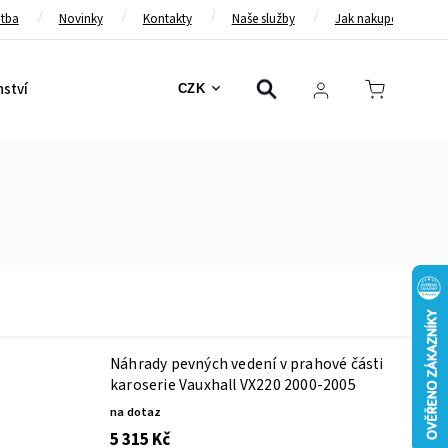
atba
Novinky
Kontakty
Naše služby
Jak nakupovat
nství
Bezpečnostní pásy
Bezpečnostní rámy
Brzd
CZK
Náhrady pevných vedení v prahové části
karoserie Vauxhall VX220 2000-2005
na dotaz
5 315 Kč