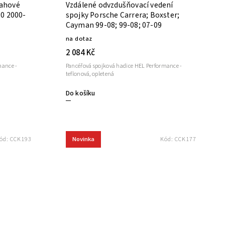
rahové
Vzdálené odvzdušňovací vedení
00-
spojky Porsche Carrera; Boxster;
Cayman 99-08; 99-08; 07-09
na dotaz
2 084 Kč
mance -
Pancéřová spojková hadice HEL Performance -
teflonová, opletená
Do košíku
Novinka
ód:
CCK193
Kód:
CCK177