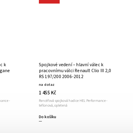
c k
Spojkové vedení – hlavní válec k
egane
pracovnímu válci Renault Clio III 2,0
RS 197/200 2006-2012
na dotaz
1 455 Kč
mance -
Pancéřová spojková hadice HEL Performance -
teflonová, opletená
Do košíku