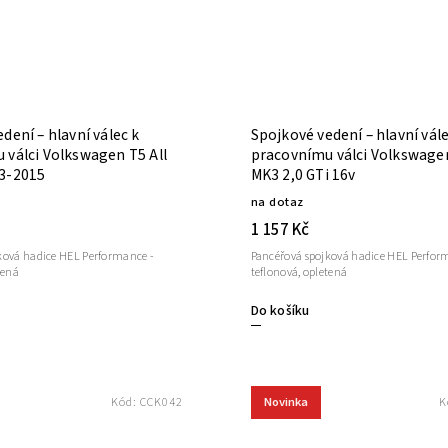
dení – hlavní válec k
Spojkové vedení – hlavní vále
 válci Volkswagen T5 All
pracovnímu válci Volkswage
3-2015
MK3 2,0 GTi 16v
na dotaz
1 157 Kč
ková hadice HEL Performance -
Pancéřová spojková hadice HEL Perfor
tená
teflonová, opletená
Do košíku
Novinka
Kód:
CCK042
K