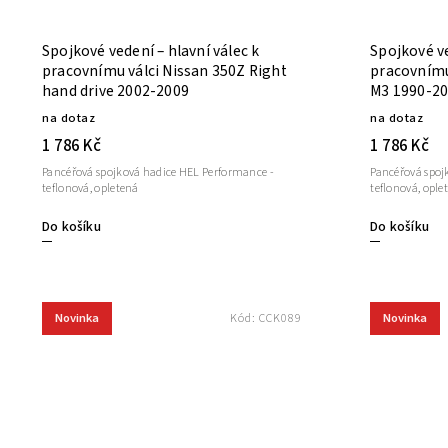
Spojkové vedení – hlavní válec k
Spojkové ve
pracovnímu válci Nissan 350Z Right
pracovnímu
hand drive 2002-2009
M3 1990-2
na dotaz
na dotaz
1 786 Kč
1 786 Kč
Pancéřová spojková hadice HEL Performance -
Pancéřová spoj
teflonová, opletená
teflonová, ople
Do košíku
Do košíku
Novinka
Novinka
Kód:
CCK089