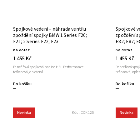
Spojkové vedení – náhrada ventilu
Spojkové v
zpoždění spojky BMW 1 Series F20;
zpoždění s
F21; 2 Series F22; F23
E82; E87; E
na dotaz
na dotaz
1 455 Kč
1 455 Kč
Pancéřová spojková hadice HEL Performance -
Pancéřová spoj
teflonová, opletená
teflonová, ople
Do košíku
Do košíku
Novinka
Novinka
Kód:
CCK125