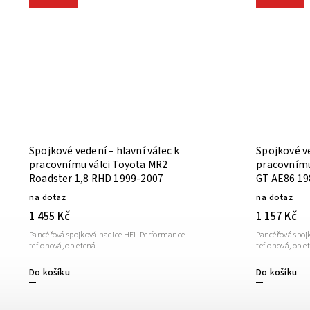
Spojkové vedení – hlavní válec k
Spojkové ve
pracovnímu válci Toyota MR2
pracovnímu 
Roadster 1,8 RHD 1999-2007
GT AE86 19
na dotaz
na dotaz
1 455 Kč
1 157 Kč
Pancéřová spojková hadice HEL Performance -
Pancéřová spoj
teflonová, opletená
teflonová, ople
Do košíku
Do košíku