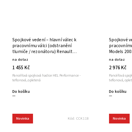
Spojkové vedení – hlavní válec k
Spojkové ve
pracovnímu válci (odstranění
pracovnímu
tlumiče / rezonátoru) Renault
Models 200
Megane RS 3 250/260 2010-
na dotaz
na dotaz
1 455 Kč
2 976 Kč
Pancéřová spojková hadice HEL Performance -
Pancéřová spoj
teflonová, opletená
teflonová, ople
Do košíku
Do košíku
Novinka
Novinka
Kód:
CCK118