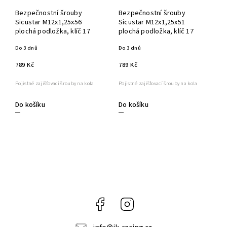
Bezpečnostní šrouby
Bezpečnostní šrouby
Sicustar M12x1,25x56
Sicustar M12x1,25x51
plochá podložka, klíč 17
plochá podložka, klíč 17
Do 3 dnů
Do 3 dnů
789 Kč
789 Kč
Pojistné zajišťovací šrouby na kola
Pojistné zajišťovací šrouby na kola
Do košíku
Do košíku
Facebook
Instagram