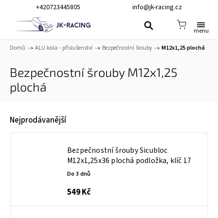
+420723445805
info@jk-racing.cz
Domů
/
ALU kola - příslušenství
/
Bezpečnostní šrouby
/
M12x1,25 plochá
Bezpečnostní šrouby M12x1,25
plochá
Nejprodávanější
Bezpečnostní šrouby Sicubloc
M12x1,25x36 plochá podložka, klíč 17
Do 3 dnů
549 Kč