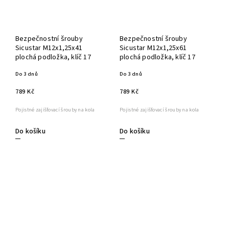
Bezpečnostní šrouby
Bezpečnostní šrouby
Sicustar M12x1,25x41
Sicustar M12x1,25x61
plochá podložka, klíč 17
plochá podložka, klíč 17
Do 3 dnů
Do 3 dnů
789 Kč
789 Kč
Pojistné zajišťovací šrouby na kola
Pojistné zajišťovací šrouby na kola
Do košíku
Do košíku