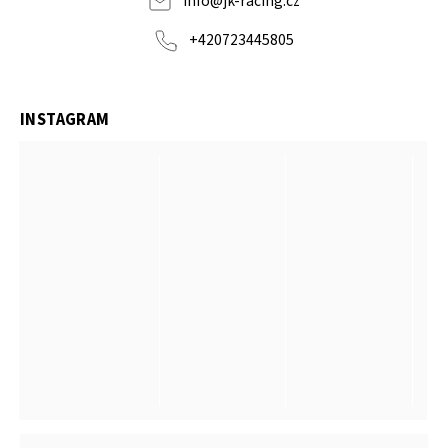
info
@
jk-racing.cz
+420723445805
INSTAGRAM