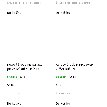
Šroub do kol Ferrari a Maserati
Šroub do kol Ferrari a Maserati
Do košíku
Do košíku
Kolový šroub M14x1,5x27
Kolový šroub M14x1,5x69
plovoucí kužel, klíč 17
kužel, klíč 19
Skladem
(30 ks)
Skladem
(>30 ks)
55 Kč
60 Kč
Šroub do kol
Šroub do kol
Do košíku
Do košíku