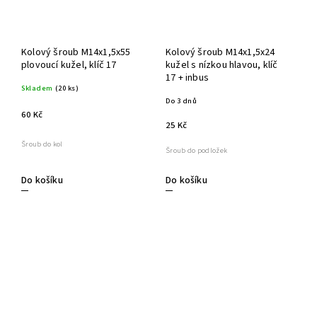
Kolový šroub M14x1,5x55
Kolový šroub M14x1,5x24
plovoucí kužel, klíč 17
kužel s nízkou hlavou, klíč
17 + inbus
Skladem
(20 ks)
Do 3 dnů
60 Kč
25 Kč
Šroub do kol
Šroub do podložek
Do košíku
Do košíku