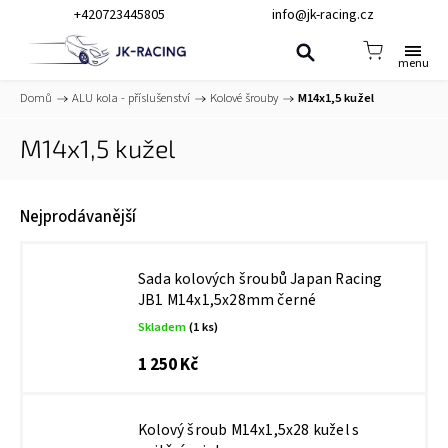
+420723445805
info@jk-racing.cz
Domů
/
ALU kola - příslušenství
/
Kolové šrouby
/
M14x1,5 kužel
M14x1,5 kužel
Nejprodávanější
Sada kolových šroubů Japan Racing
JB1 M14x1,5x28mm černé
Skladem
(1 ks)
1 250 Kč
Kolový šroub M14x1,5x28 kužel s