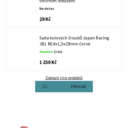
vnitřním inbusem
Na dotaz
29 Kč
Sada kolových šroubů Japan Racing
JB1 M14x1,5x28mm černé
Skladem
(1 ks)
1 250 Kč
Zobrazit více produktů
Otevřít filtr