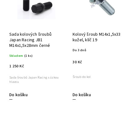
Sada kolových šroubů
Kolový šroub M14x1,5x33
Japan Racing JB1
kužel, klíč 19
M14x1,5x28mm černé
Do 3 dnů
Skladem
(1 ks)
30 Kč
1 250 Kč
Šroub do kol
Sada šroubů Japan Racing s úzkou
hlavou
Do košíku
Do košíku