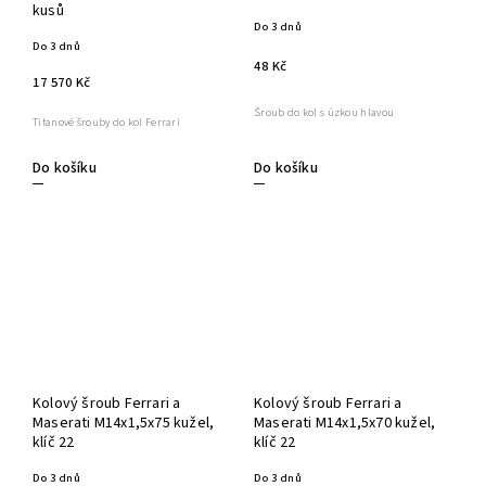
kusů
Do 3 dnů
Do 3 dnů
48 Kč
17 570 Kč
Šroub do kol s úzkou hlavou
Titanové šrouby do kol Ferrari
Do košíku
Do košíku
Kolový šroub Ferrari a
Kolový šroub Ferrari a
Maserati M14x1,5x75 kužel,
Maserati M14x1,5x70 kužel,
klíč 22
klíč 22
Do 3 dnů
Do 3 dnů