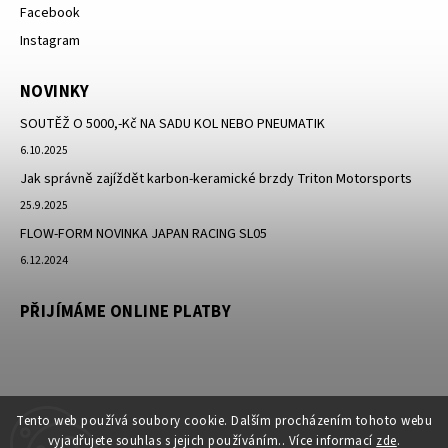
Facebook
Instagram
NOVINKY
SOUTĚŽ O 5000,-Kč NA SADU KOL NEBO PNEUMATIK
6.10.2025
Jak správně zajíždět karbon-keramické brzdy Triton Motorsports
25.9.2025
FLOW-FORM NOVINKA JAPAN RACING SL05
6.12.2024
PŘIJÍMÁME ONLINE PLATBY
Tento web používá soubory cookie. Dalším procházením tohoto webu
vyjadřujete souhlas s jejich používáním.. Více informací
zde
.