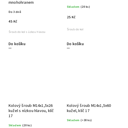
mnohohranem
Skladem
(20 ks)
Do 3 dnů
25 Kč
45 Kč
Šroub do kol
Šroub do kol s úzkou hlavou
Do košíku
Do košíku
Kolový šroub M14x1,5x26
Kolový šroub M14x1,5x60
kužel s nízkou hlavou, klíč
kužel, klíč 17
17
Skladem
(>30 ks)
Skladem
(20 ks)