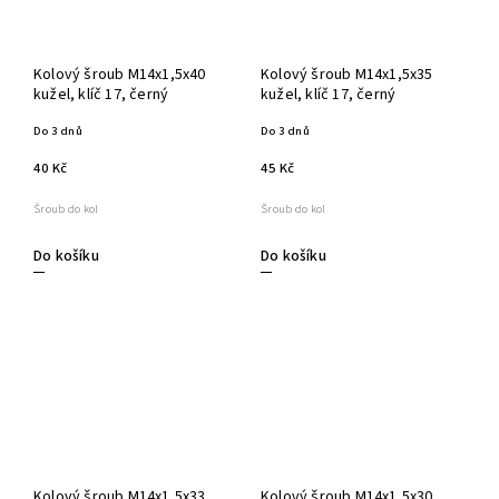
Kolový šroub M14x1,5x40
Kolový šroub M14x1,5x35
kužel, klíč 17, černý
kužel, klíč 17, černý
Do 3 dnů
Do 3 dnů
40 Kč
45 Kč
Šroub do kol
Šroub do kol
Do košíku
Do košíku
Kolový šroub M14x1,5x33
Kolový šroub M14x1,5x30