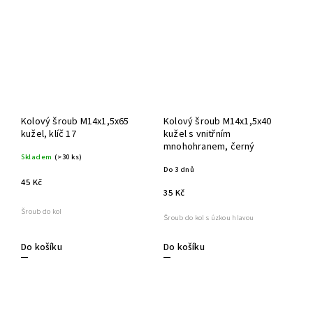
Kolový šroub M14x1,5x65
Kolový šroub M14x1,5x40
kužel, klíč 17
kužel s vnitřním
mnohohranem, černý
Skladem
(>30 ks)
Do 3 dnů
45 Kč
35 Kč
Šroub do kol
Šroub do kol s úzkou hlavou
Do košíku
Do košíku