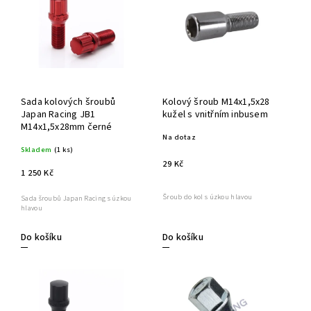
Sada kolových šroubů
Kolový šroub M14x1,5x28
Japan Racing JB1
kužel s vnitřním inbusem
M14x1,5x28mm černé
Na dotaz
Skladem
(1 ks)
29 Kč
1 250 Kč
Šroub do kol s úzkou hlavou
Sada šroubů Japan Racing s úzkou
hlavou
Do košíku
Do košíku