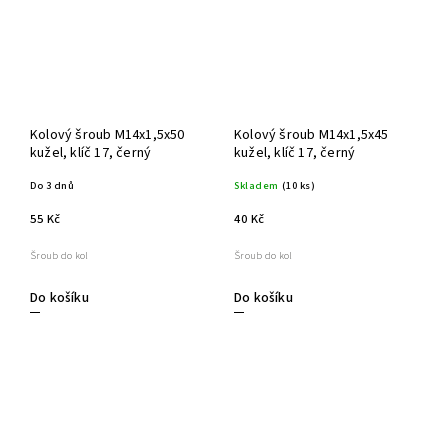
Kolový šroub M14x1,5x50
Kolový šroub M14x1,5x45
kužel, klíč 17, černý
kužel, klíč 17, černý
Do 3 dnů
Skladem
(10 ks)
55 Kč
40 Kč
Šroub do kol
Šroub do kol
Do košíku
Do košíku