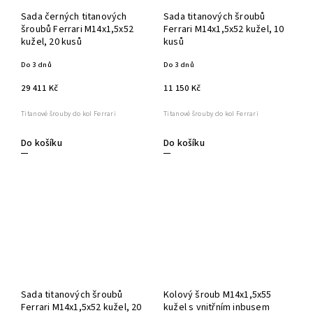
Sada černých titanových
Sada titanových šroubů
šroubů Ferrari M14x1,5x52
Ferrari M14x1,5x52 kužel, 10
kužel, 20 kusů
kusů
Do 3 dnů
Do 3 dnů
29 411 Kč
11 150 Kč
Titanové šrouby do kol Ferrari
Titanové šrouby do kol Ferrari
Do košíku
Do košíku
Sada titanových šroubů
Kolový šroub M14x1,5x55
Ferrari M14x1,5x52 kužel, 20
kužel s vnitřním inbusem