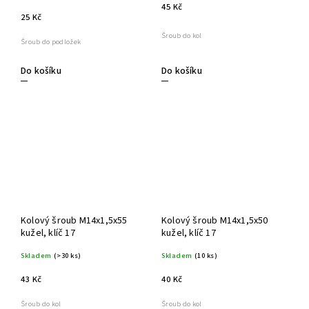
45 Kč
25 Kč
Šroub do kol
Šroub do podložek
Do košíku
Do košíku
Kolový šroub M14x1,5x55
Kolový šroub M14x1,5x50
kužel, klíč 17
kužel, klíč 17
Skladem
(>30 ks)
Skladem
(10 ks)
43 Kč
40 Kč
Šroub do kol
Šroub do kol