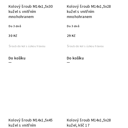
Kolový šroub M14x1,5x30
Kolový šroub M14x1,5x28
kužel s vnitřním
kužel s vnitřním
mnohohranem
mnohohranem
Do 3 dnů
Do 3 dnů
30 Kč
29 Kč
Šroub do kol s úzkou hlavou
Šroub do kol s úzkou hlavou
Do košíku
Do košíku
Kolový šroub M14x1,5x45
Kolový šroub M14x1,5x28
kužel s vnitřním
kužel, klíč 17