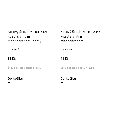
Kolový šroub M14x1,5x28
Kolový šroub M14x1,5x55
kužel s vnitřním
kužel s vnitřním
mnohohranem, černý
mnohohranem
Do 3 dnů
Do 3 dnů
31 Kč
48 Kč
Šroub do kol s úzkou hlavou
Šroub do kol s úzkou hlavou
Do košíku
Do košíku