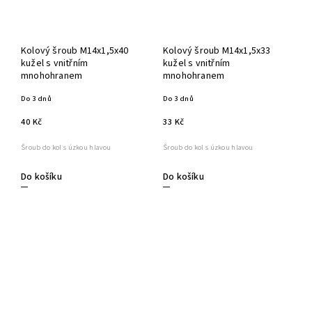
Kolový šroub M14x1,5x40
Kolový šroub M14x1,5x33
kužel s vnitřním
kužel s vnitřním
mnohohranem
mnohohranem
Do 3 dnů
Do 3 dnů
40 Kč
33 Kč
Šroub do kol s úzkou hlavou
Šroub do kol s úzkou hlavou
Do košíku
Do košíku