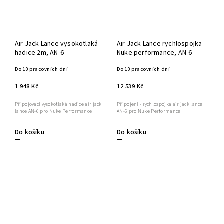
Air Jack Lance vysokotlaká
Air Jack Lance rychlospojka
hadice 2m, AN-6
Nuke performance, AN-6
Do 10 pracovních dní
Do 10 pracovních dní
1 948 Kč
12 539 Kč
Připojovací vysokotlaká hadice air jack
Připojení - rychlospojka air jack lance
lance AN-6 pro Nuke Performance
AN-6 pro Nuke Performance
Do košíku
Do košíku