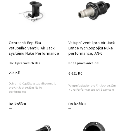
Ochranná čepička
Vstupní ventil pro Air Jack
vstupního ventilu Air Jack
Lance rychlospojku Nuke
systému Nuke Performance
performance, AN-6
Do 10 pracovních dní
Do 10 pracovních dní
275 Kč
6 651 Kč
Ochranná čepička vstupního ventilu
Vstupní adaptér pro Air Jack systém
pro Air Jack systém Nuke
Nuke Performance s AN-6 samcem
performance
Do košíku
Do košíku