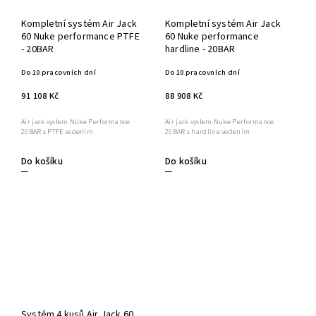
Kompletní systém Air Jack
Kompletní systém Air Jack
60 Nuke performance PTFE
60 Nuke performance
- 20BAR
hardline - 20BAR
Do 10 pracovních dní
Do 10 pracovních dní
91 108 Kč
88 908 Kč
Air jack system Nuke Performance
Air jack system Nuke Performance
20BAR s PTFE vedením
20BAR s hardline vedením
Do košíku
Do košíku
Systém 4 kusů Air Jack 60