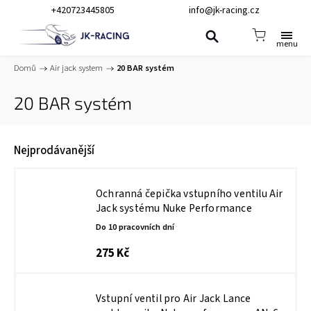
+420723445805
info@jk-racing.cz
Domů
/
Air jack system
/
20 BAR systém
20 BAR systém
Nejprodávanější
Ochranná čepička vstupního ventilu Air
Jack systému Nuke Performance
Do 10 pracovních dní
275 Kč
Vstupní ventil pro Air Jack Lance