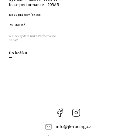
Nuke performance - 20BAR
Do 10 pracovních dní
75 268 Kč
Air jack system Nuke Performance
20BAR
Do košíku
Facebook
Instagram
info
@
jk-racing.cz