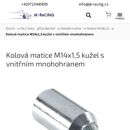
+420723445805
info@jk-racing.cz
Domů
/
ALU kola - příslušenství
/
Kolové matice
/
Matice M14x1,5
/
Kolová matice M14x1,5 kužel s vnitřním mnohohranem
Kolová matice M14x1,5 kužel s
vnitřním mnohohranem