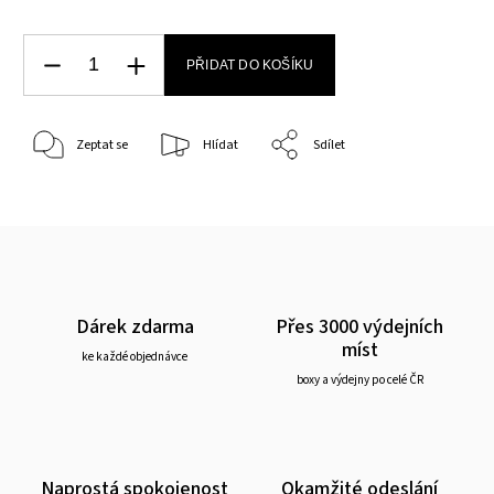
PŘIDAT DO KOŠÍKU
Zeptat se
Hlídat
Sdílet
Dárek zdarma
Přes 3000 výdejních
míst
ke každé objednávce
boxy a výdejny po celé ČR
Naprostá spokojenost
Okamžité odeslání