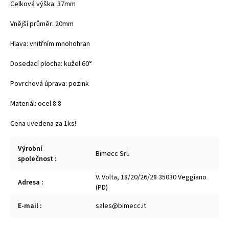
Celková výška: 37mm
Vnější průměr: 20mm
Hlava: vnitřním mnohohran
Dosedací plocha: kužel 60
°
Povrchová úprava: pozink
Materiál: ocel 8.8
Cena uvedena za 1ks!
Výrobní
Bimecc Srl.
společnost
:
V. Volta, 18/20/26/28 35030 Veggiano
Adresa
:
(PD)
E-mail
:
sales@bimecc.it