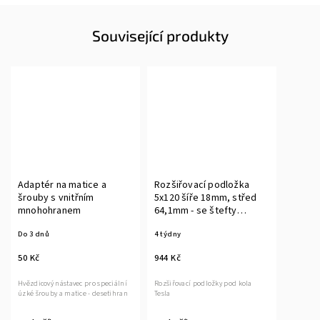
Související produkty
Adaptér na matice a
Rozšiřovací podložka
šrouby s vnitřním
5x120 šíře 18mm, střed
mnohohranem
64,1mm - se štefty
M14x1,5 - 1ks
Do 3 dnů
4 týdny
50 Kč
944 Kč
Hvězdicový nástavec pro speciální
Rozšiřovací podložky pod kola
úzké šrouby a matice - desetihran
Tesla