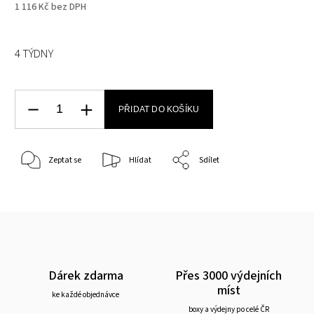
1 116 Kč bez DPH
4 TÝDNY
PŘIDAT DO KOŠÍKU
Zeptat se
Hlídat
Sdílet
Dárek zdarma
Přes 3000 výdejních
míst
ke každé objednávce
boxy a výdejny po celé ČR