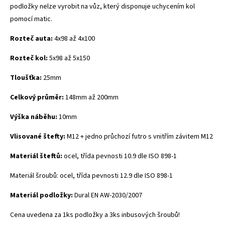
podložky nelze vyrobit na vůz, který disponuje uchycením kol
pomocí matic.
Rozteč auta:
4x98 až 4x100
Rozteč kol:
5x98 až 5x150
Tloušťka:
25mm
Celkový průměr:
148mm až 200mm
Výška náběhu:
10mm
Vlisované štefty:
M12 + jedno průchozí futro s vnitřím závitem M12
Materiál šteftů:
ocel, třída pevnosti 10.9 dle ISO 898-1
Materiál šroubů: ocel, třída pevnosti 12.9 dle ISO 898-1
Materiál podložky:
Dural
EN AW-2030/2007
Cena uvedena za 1ks podložky a 3ks inbusových šroubů!