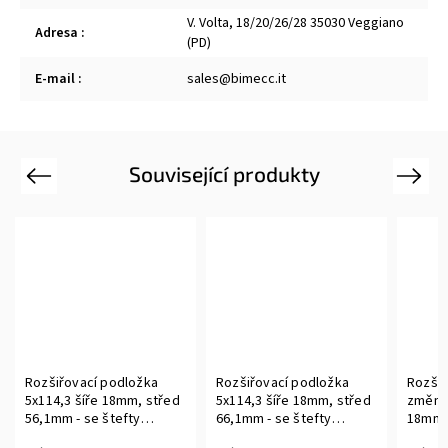
V. Volta, 18/20/26/28 35030 Veggiano
Adresa
:
(PD)
E-mail
:
sales@bimecc.it
Související produkty
Previous
Next
Rozšiřovací podložka
Rozšiřovací podložka
Rozšiř
5x114,3 šíře 18mm, střed
5x114,3 šíře 18mm, střed
změnu 
56,1mm - se štefty
66,1mm - se štefty
18mm -
M12x1,25 - 1ks
M12x1,25 - 1ks
1ks