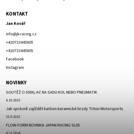
KONTAKT
Jan Kovář
info
@
jk-racing.cz
+420723445805
+420723445805
Facebook
Instagram
NOVINKY
SOUTĚŽ O 5000,-Kč NA SADU KOL NEBO PNEUMATIK
6.10.2025
Jak správně zajíždět karbon-keramické brzdy Triton Motorsports
25.9.2025
FLOW-FORM NOVINKA JAPAN RACING SL05
6.12.2024