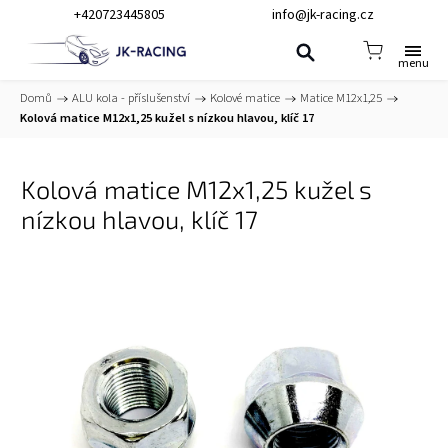
+420723445805
info@jk-racing.cz
Domů
/
ALU kola - příslušenství
/
Kolové matice
/
Matice M12x1,25
/
Kolová matice M12x1,25 kužel s nízkou hlavou, klíč 17
Kolová matice M12x1,25 kužel s
nízkou hlavou, klíč 17