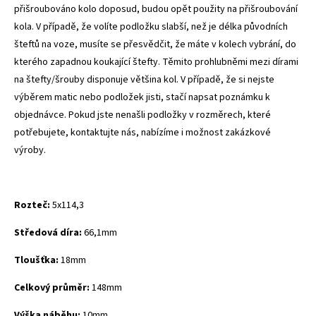
přišroubováno kolo doposud, budou opět použity na přišroubování
kola. V případě, že volíte podložku slabší, než je délka původních
šteftů na voze, musíte se přesvědčit, že máte v kolech vybrání, do
kterého zapadnou koukající štefty. Těmito prohlubněmi mezi dírami
na štefty/šrouby disponuje většina kol.
V případě, že si nejste
výběrem matic nebo podložek jisti, stačí napsat poznámku k
objednávce.
Pokud jste nenašli podložky v rozměrech, které
potřebujete, kontaktujte nás, nabízíme i možnost zakázkové
výroby.
Rozteč:
5x114,3
Středová díra:
66,1mm
Tloušťka:
18mm
Celkový průměr:
148mm
Výška náběhu:
10mm