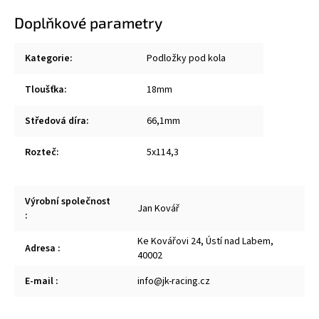
Doplňkové parametry
Kategorie
:
Podložky pod kola
Tloušťka
:
18mm
Středová díra
:
66,1mm
Rozteč
:
5x114,3
Výrobní společnost
Jan Kovář
:
Ke Kovářovi 24, Ústí nad Labem,
Adresa
:
40002
E-mail
:
info@jk-racing.cz