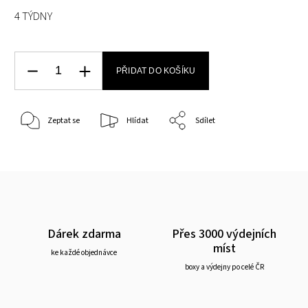
4 TÝDNY
PŘIDAT DO KOŠÍKU
Zeptat se
Hlídat
Sdílet
Dárek zdarma
Přes 3000 výdejních
míst
ke každé objednávce
boxy a výdejny po celé ČR