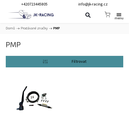
+420723445805
info@jk-racing.cz
Domů
/
Prodávané značky
/
PMP
PMP
Otevřít filtr