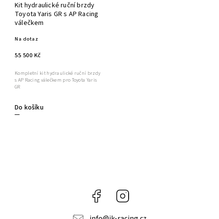
Kit hydraulické ruční brzdy
Toyota Yaris GR s AP Racing
válečkem
Na dotaz
55 500 Kč
Kompletní kit hydraulické ruční brzdy
s AP Racing válečkem pro Toyota Yaris
GR
Do košíku
Facebook
Instagram
info
@
jk-racing.cz