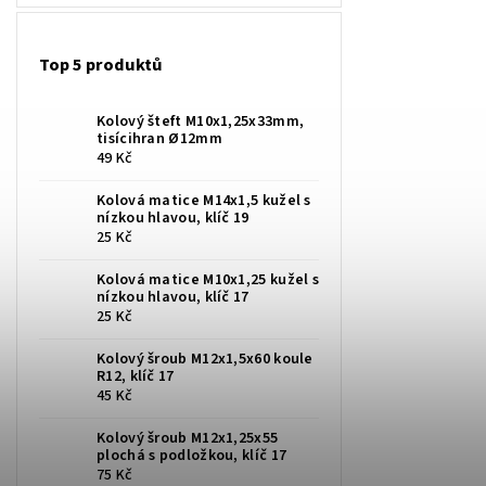
Top 5 produktů
Kolový šteft M10x1,25x33mm,
tisícihran Ø12mm
49 Kč
Kolová matice M14x1,5 kužel s
nízkou hlavou, klíč 19
25 Kč
Kolová matice M10x1,25 kužel s
nízkou hlavou, klíč 17
25 Kč
Kolový šroub M12x1,5x60 koule
R12, klíč 17
45 Kč
Kolový šroub M12x1,25x55
plochá s podložkou, klíč 17
75 Kč