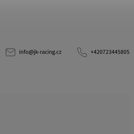
info
@
jk-racing.cz
+420723445805