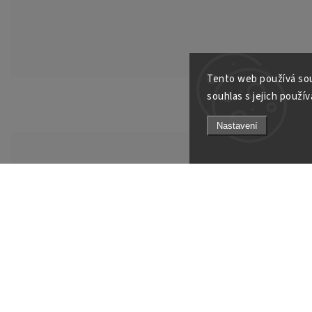
Tento web používá sou
souhlas s jejich použív
Nastavení
Odebírat newsletter
Vložením e-mailu souhlasíte s
podmínkami ochrany osobní