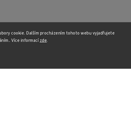
bory cookie. Dalším procházením tohoto webu vyjadřujete
áním.. Více informací
zde
.
ch údajů
Přihlásit se