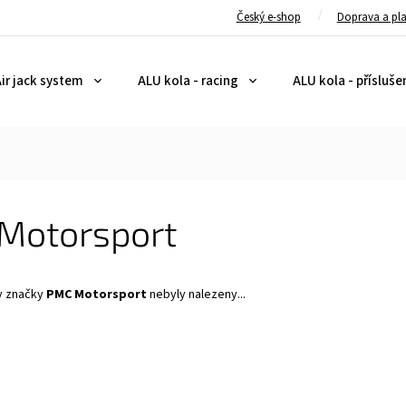
Český e-shop
Doprava a pl
ir jack system
ALU kola - racing
ALU kola - přísluše
Motorsport
y značky
PMC Motorsport
nebyly nalezeny...