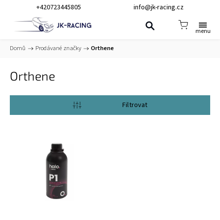
+420723445805
info@jk-racing.cz
Domů
/
Prodávané značky
/
Orthene
Orthene
Otevřít filtr