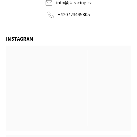
info
@
jk-racing.cz
+420723445805
INSTAGRAM