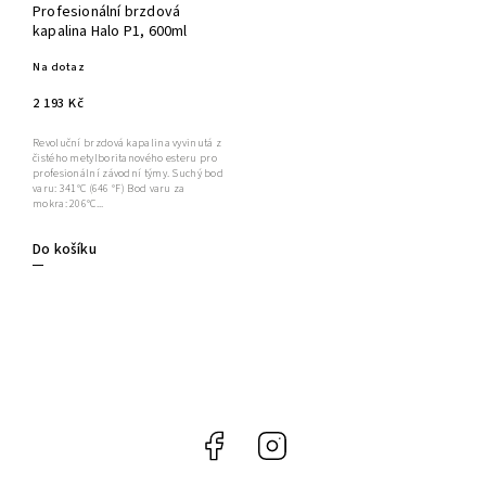
Profesionální brzdová
kapalina Halo P1, 600ml
Na dotaz
2 193 Kč
Revoluční brzdová kapalina vyvinutá z
čistého metylboritanového esteru pro
profesionální závodní týmy. Suchý bod
varu: 341°C (646 °F) Bod varu za
mokra: 206°C...
Do košíku
Facebook
Instagram