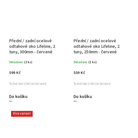
Přední / zadní ocelové
Přední / zadní ocelové
odtahové oko Lifeline, 2
odtahové oko Lifeline, 2
tuny, 300mm - červené
tuny, 250mm - červené
Skladem
(2 ks)
Skladem
(1 ks)
599 Kč
559 Kč
Tažné oko Lifeline červené
Tažné oko Lifeline červené
Do košíku
Do košíku
Více variant