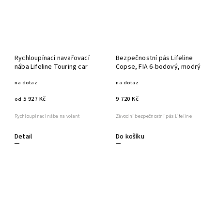
Rychloupínací navařovací
Bezpečnostní pás Lifeline
nába Lifeline Touring car
Copse, FIA 6-bodový, modrý
na dotaz
na dotaz
5 927 Kč
9 720 Kč
od
Rychloupínací nába na volant
Závodní bezpečnostní pás Lifeline
Detail
Do košíku