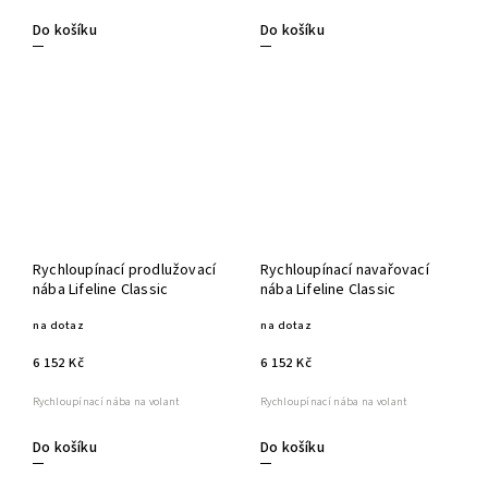
Do košíku
Do košíku
Rychloupínací prodlužovací
Rychloupínací navařovací
nába Lifeline Classic
nába Lifeline Classic
na dotaz
na dotaz
6 152 Kč
6 152 Kč
Rychloupínací nába na volant
Rychloupínací nába na volant
Do košíku
Do košíku