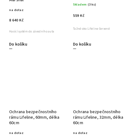
Marshal
Skladem
(3 ks)
na dotaz
559 Kč
8 640 Kč
Tažné oko Lifeline červené
Hasící systém do závodního auta
Do košíku
Do košíku
Ochrana bezpečnostního
Ochrana bezpečnostního
rámu Lifeline, 60mm, délka
rámu Lifeline, 32mm, délka
60cm
60cm
na dotaz
na dotaz