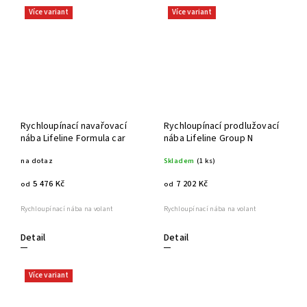
Více variant
Více variant
Rychloupínací navařovací
Rychloupínací prodlužovací
nába Lifeline Formula car
nába Lifeline Group N
na dotaz
Skladem
(1 ks)
5 476 Kč
7 202 Kč
od
od
Rychloupínací nába na volant
Rychloupínací nába na volant
Detail
Detail
Více variant