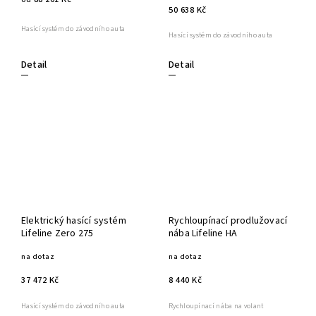
50 638 Kč
Hasící systém do závodního auta
Hasící systém do závodního auta
Detail
Detail
Elektrický hasící systém
Rychloupínací prodlužovací
Lifeline Zero 275
nába Lifeline HA
na dotaz
na dotaz
37 472 Kč
8 440 Kč
Hasící systém do závodního auta
Rychloupínací nába na volant