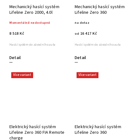
Mechanický hasící systém
Mechanický hasící systém
Lifeline Zero 2000, 4.0l
Lifeline Zero 360
Momentálně nedostupné
na dotaz
8 518 Kč
16 417 Kč
od
Hasící systém do závodního auta
Hasící systém do závodního auta
Detail
Detail
Více variant
Více variant
Elektrický hasící systém
Elektrický hasící systém
Lifeline Zero 360 FIA Remote
Lifeline Zero 360
charge