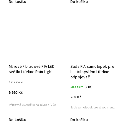
Do košíku
Do košíku
Mlhové / brzdové FIA LED
Sada FIA samolepek pro
světlo Lifeline Rain Light
hasicí systém Lifeline a
odpojovač
na dotaz
Skladem
(3 ks)
5 550 Kč
250 Kč
Přídavné LED světlo na závodní vůz
Sada samolepek pro závodní vůz
Do košíku
Do košíku