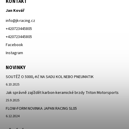
KONTAKT
Jan Kovář
info
@
jk-racing.cz
+420723445805
+420723445805
Facebook
Instagram
NOVINKY
SOUTĚŽ O 5000,-Kč NA SADU KOL NEBO PNEUMATIK
6.10.2025
Jak správně zajíždět karbon-keramické brzdy Triton Motorsports
25.9.2025
FLOW-FORM NOVINKA JAPAN RACING SL05
6.12.2024