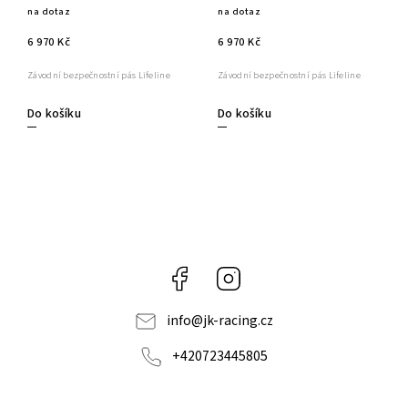
na dotaz
na dotaz
6 970 Kč
6 970 Kč
Závodní bezpečnostní pás Lifeline
Závodní bezpečnostní pás Lifeline
Do košíku
Do košíku
Facebook
Instagram
info
@
jk-racing.cz
+420723445805