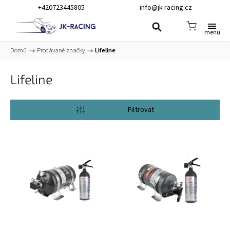
+420723445805
info@jk-racing.cz
Domů
/
Prodávané značky
/
Lifeline
Lifeline
Otevřít filtr