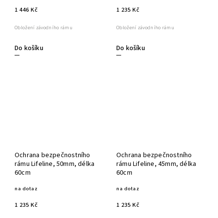
1 446 Kč
1 235 Kč
Obložení závodního rámu
Obložení závodního rámu
Do košíku
Do košíku
Ochrana bezpečnostního
Ochrana bezpečnostního
rámu Lifeline, 50mm, délka
rámu Lifeline, 45mm, délka
60cm
60cm
na dotaz
na dotaz
1 235 Kč
1 235 Kč