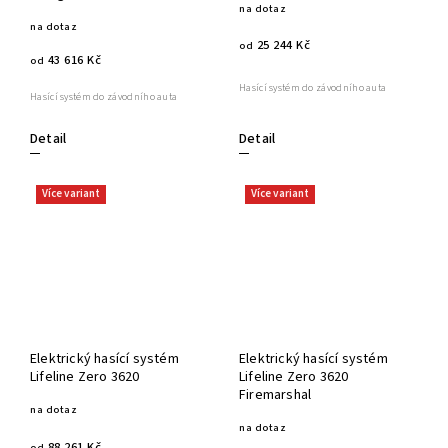
na dotaz
na dotaz
25 244 Kč
od
43 616 Kč
od
Hasící systém do závodního auta
Hasící systém do závodního auta
Detail
Detail
Více variant
Více variant
Elektrický hasící systém
Elektrický hasící systém
Lifeline Zero 3620
Lifeline Zero 3620
Firemarshal
na dotaz
na dotaz
88 261 Kč
od