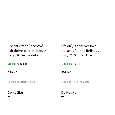
Přední / zadní ocelové
Přední / zadní ocelové
odtahové oko Lifeline, 2
odtahové oko Lifeline, 2
tuny, 300mm - žluté
tuny, 250mm - žluté
Skladem
(1 ks)
Skladem
(2 ks)
599 Kč
559 Kč
Tažné oko Lifeline žluté
Tažné oko Lifeline žluté
Do košíku
Do košíku