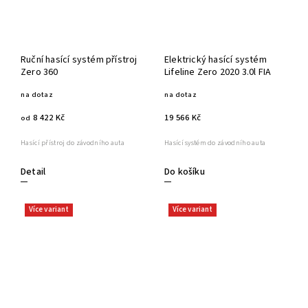
Ruční hasící systém přístroj
Elektrický hasící systém
Zero 360
Lifeline Zero 2020 3.0l FIA
na dotaz
na dotaz
8 422 Kč
19 566 Kč
od
Hasící přístroj do závodního auta
Hasící systém do závodního auta
Detail
Do košíku
Více variant
Více variant