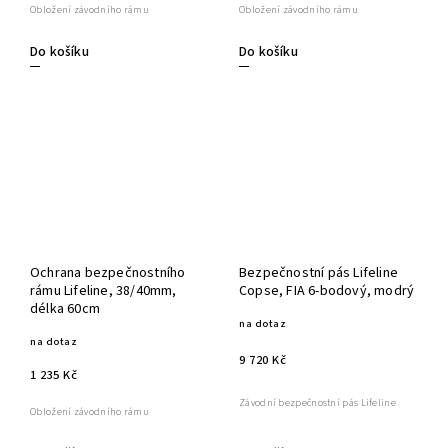
Obložení závodního rámu
Obložení závodního rámu
Do košíku
Do košíku
Ochrana bezpečnostního
Bezpečnostní pás Lifeline
rámu Lifeline, 38/40mm,
Copse, FIA 6-bodový, modrý
délka 60cm
na dotaz
na dotaz
9 720 Kč
1 235 Kč
Závodní bezpečnostní pás Lifeline
Obložení závodního rámu