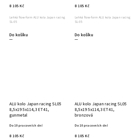
8 105 Kč
8 105 Kč
Lehká flow-form ALU kola Japan racing
Lehká flow-form ALU kola Japan racing
SL-05
SL-05
Do košíku
Do košíku
ALU kolo Japan racing SL05
ALU kolo Japan racing SL05
8,5x19 5x114,3 ET41,
8,5x19 5x114,3 ET41,
gunmetal
bronzová
Do 10 pracovních dní
Do 10 pracovních dní
8 105 Kč
8 105 Kč