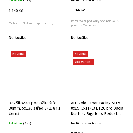
Skladem
(1 ks)
Do 10 pracovních dní
1 764 Kč
1 140 Kč
Rozšiřovací podložky pod kola 5x130
Matice na ALU kola Japan Racing JN1
pro vozy Mercedes
Do košíku
Do košíku
Novinka
Novinka
Více variant
Rozšiřovací podložka šíře
ALU kolo Japan racing SL05
30mm, 5x130 střed 84,1 84,1
8x19, 5x114,3 ET20 pro Dacia
černá
Duster / Bigster s Redust
kitem
Skladem
(4 ks)
Do 10 pracovních dní