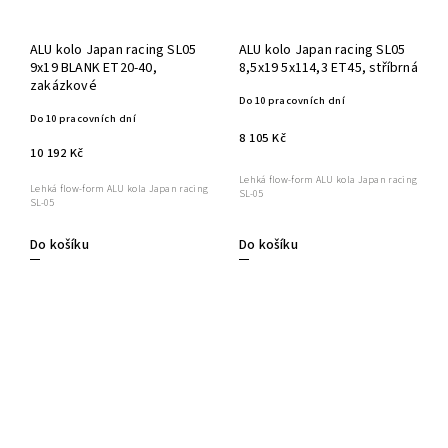
ALU kolo Japan racing SL05
ALU kolo Japan racing SL05
9x19 BLANK ET20-40,
8,5x19 5x114,3 ET45, stříbrná
zakázkové
Do 10 pracovních dní
Do 10 pracovních dní
8 105 Kč
10 192 Kč
Lehká flow-form ALU kola Japan racing
Lehká flow-form ALU kola Japan racing
SL-05
SL-05
Do košíku
Do košíku