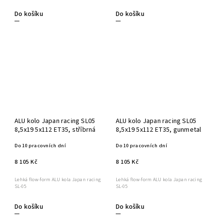
Do košíku
Do košíku
ALU kolo Japan racing SL05
ALU kolo Japan racing SL05
8,5x19 5x112 ET35, stříbrná
8,5x19 5x112 ET35, gunmetal
Do 10 pracovních dní
Do 10 pracovních dní
8 105 Kč
8 105 Kč
Lehká flow-form ALU kola Japan racing
Lehká flow-form ALU kola Japan racing
SL-05
SL-05
Do košíku
Do košíku