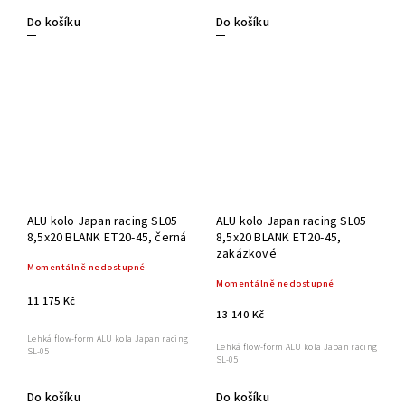
Do košíku
Do košíku
ALU kolo Japan racing SL05
ALU kolo Japan racing SL05
8,5x20 BLANK ET20-45, černá
8,5x20 BLANK ET20-45,
zakázkové
Momentálně nedostupné
Momentálně nedostupné
11 175 Kč
13 140 Kč
Lehká flow-form ALU kola Japan racing
Lehká flow-form ALU kola Japan racing
SL-05
SL-05
Do košíku
Do košíku