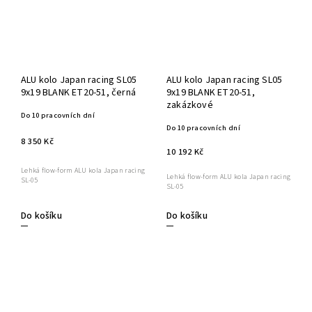
ALU kolo Japan racing SL05
ALU kolo Japan racing SL05
9x19 BLANK ET20-51, černá
9x19 BLANK ET20-51,
zakázkové
Do 10 pracovních dní
Do 10 pracovních dní
8 350 Kč
10 192 Kč
Lehká flow-form ALU kola Japan racing
Lehká flow-form ALU kola Japan racing
SL-05
SL-05
Do košíku
Do košíku