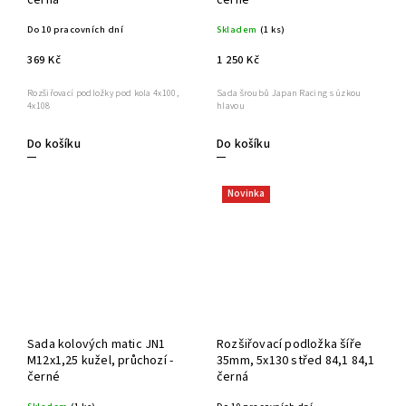
černá
černé
Do 10 pracovních dní
Skladem
(1 ks)
369 Kč
1 250 Kč
Rozšiřovací podložky pod kola 4x100,
Sada šroubů Japan Racing s úzkou
4x108
hlavou
Do košíku
Do košíku
Novinka
Sada kolových matic JN1
Rozšiřovací podložka šíře
M12x1,25 kužel, průchozí -
35mm, 5x130 střed 84,1 84,1
černé
černá