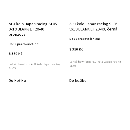
ALU kolo Japan racing SL05
ALU kolo Japan racing SL05
9x19 BLANK ET20-40,
9x19 BLANK ET20-40, černá
bronzová
Do 10 pracovních dní
Do 10 pracovních dní
8 350 Kč
8 350 Kč
Lehká flow-form ALU kola Japan racing
Lehká flow-form ALU kola Japan racing
SL-05
SL-05
Do košíku
Do košíku