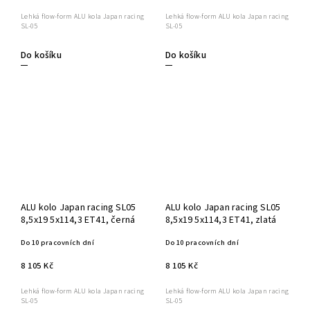
Lehká flow-form ALU kola Japan racing
Lehká flow-form ALU kola Japan racing
SL-05
SL-05
Do košíku
Do košíku
ALU kolo Japan racing SL05
ALU kolo Japan racing SL05
8,5x19 5x114,3 ET41, černá
8,5x19 5x114,3 ET41, zlatá
Do 10 pracovních dní
Do 10 pracovních dní
8 105 Kč
8 105 Kč
Lehká flow-form ALU kola Japan racing
Lehká flow-form ALU kola Japan racing
SL-05
SL-05