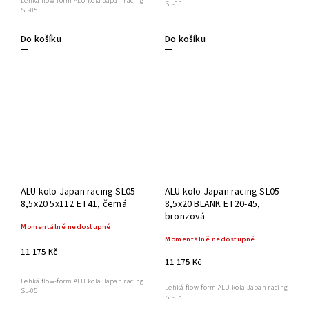
Lehká flow-form ALU kola Japan racing
SL-05
SL-05
Do košíku
Do košíku
ALU kolo Japan racing SL05
ALU kolo Japan racing SL05
8,5x20 5x112 ET41, černá
8,5x20 BLANK ET20-45,
bronzová
Momentálně nedostupné
Momentálně nedostupné
11 175 Kč
11 175 Kč
Lehká flow-form ALU kola Japan racing
Lehká flow-form ALU kola Japan racing
SL-05
SL-05