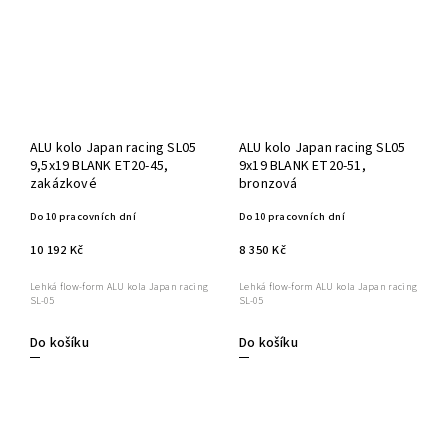
ALU kolo Japan racing SL05
ALU kolo Japan racing SL05
9,5x19 BLANK ET20-45,
9x19 BLANK ET20-51,
zakázkové
bronzová
Do 10 pracovních dní
Do 10 pracovních dní
10 192 Kč
8 350 Kč
Lehká flow-form ALU kola Japan racing
Lehká flow-form ALU kola Japan racing
SL-05
SL-05
Do košíku
Do košíku