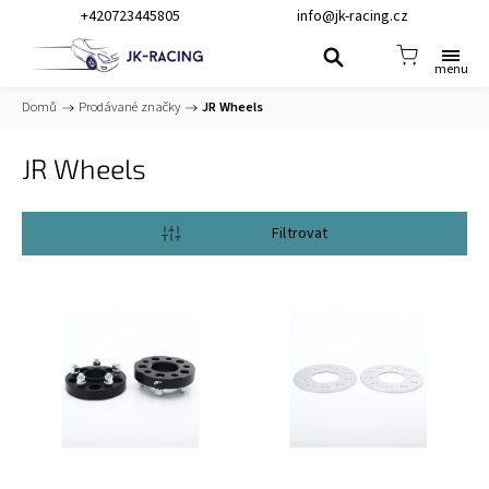
+420723445805
info@jk-racing.cz
Domů
/
Prodávané značky
/
JR Wheels
JR Wheels
Otevřít filtr