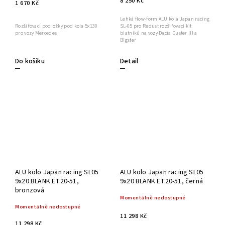
8 250 Kč
1 670 Kč
Lehká flow-form ALU kola Japan racing
SL-05 pro Redust rozšiřovací kit
Rozšiřovací podložky pod kola 5x130
blatníků na vozy Dacia Duster III a
pro vozy Mercedes
Bigster
Detail
Do košíku
ALU kolo Japan racing SL05
ALU kolo Japan racing SL05
9x20 BLANK ET20-51,
9x20 BLANK ET20-51, černá
bronzová
Momentálně nedostupné
Momentálně nedostupné
11 298 Kč
11 298 Kč