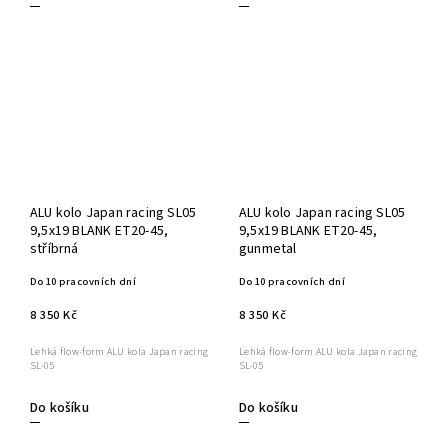
ALU kolo Japan racing SL05
ALU kolo Japan racing SL05
9,5x19 BLANK ET20-45,
9,5x19 BLANK ET20-45,
stříbrná
gunmetal
Do 10 pracovních dní
Do 10 pracovních dní
8 350 Kč
8 350 Kč
Lehká flow-form ALU kola Japan racing
Lehká flow-form ALU kola Japan racing
SL-05
SL-05
Do košíku
Do košíku