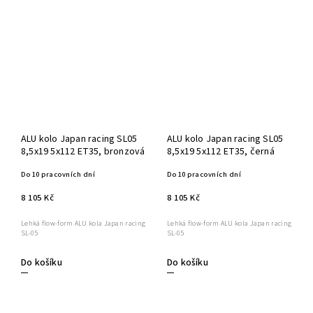
ALU kolo Japan racing SL05
ALU kolo Japan racing SL05
8,5x19 5x112 ET35, bronzová
8,5x19 5x112 ET35, černá
Do 10 pracovních dní
Do 10 pracovních dní
8 105 Kč
8 105 Kč
Lehká flow-form ALU kola Japan racing
Lehká flow-form ALU kola Japan racing
SL-05
SL-05
Do košíku
Do košíku