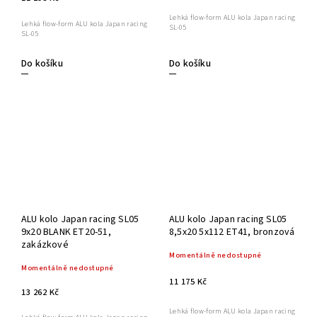
Lehká flow-form ALU kola Japan racing
Lehká flow-form ALU kola Japan racing
SL-05
SL-05
Do košíku
Do košíku
ALU kolo Japan racing SL05
ALU kolo Japan racing SL05
9x20 BLANK ET20-51,
8,5x20 5x112 ET41, bronzová
zakázkové
Momentálně nedostupné
Momentálně nedostupné
11 175 Kč
13 262 Kč
Lehká flow-form ALU kola Japan racing