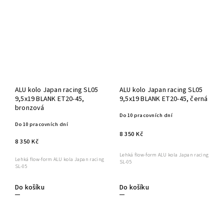
ALU kolo Japan racing SL05
ALU kolo Japan racing SL05
9,5x19 BLANK ET20-45,
9,5x19 BLANK ET20-45, černá
bronzová
Do 10 pracovních dní
Do 10 pracovních dní
8 350 Kč
8 350 Kč
Lehká flow-form ALU kola Japan racing
Lehká flow-form ALU kola Japan racing
SL-05
SL-05
Do košíku
Do košíku