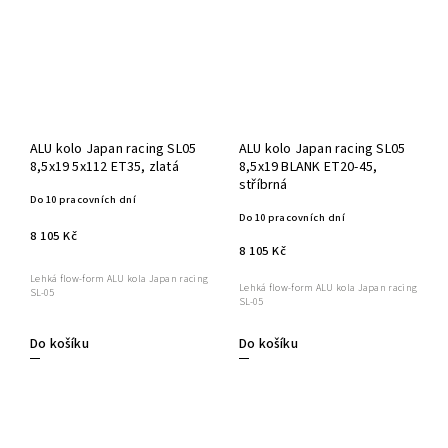
ALU kolo Japan racing SL05
ALU kolo Japan racing SL05
8,5x19 5x112 ET35, zlatá
8,5x19 BLANK ET20-45,
stříbrná
Do 10 pracovních dní
Do 10 pracovních dní
8 105 Kč
8 105 Kč
Lehká flow-form ALU kola Japan racing
Lehká flow-form ALU kola Japan racing
SL-05
SL-05
Do košíku
Do košíku