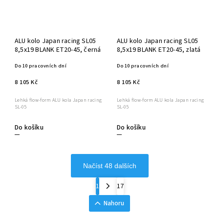
ALU kolo Japan racing SL05
ALU kolo Japan racing SL05
8,5x19 BLANK ET20-45, černá
8,5x19 BLANK ET20-45, zlatá
Do 10 pracovních dní
Do 10 pracovních dní
8 105 Kč
8 105 Kč
Lehká flow-form ALU kola Japan racing
Lehká flow-form ALU kola Japan racing
SL-05
SL-05
Do košíku
Do košíku
Načíst 48 dalších
1
17
Nahoru