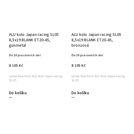
ALU kolo Japan racing SL05
ALU kolo Japan racing SL05
8,5x19 BLANK ET20-45,
8,5x19 BLANK ET20-45,
gunmetal
bronzová
Do 10 pracovních dní
Do 10 pracovních dní
8 105 Kč
8 105 Kč
Lehká flow-form ALU kola Japan racing
Lehká flow-form ALU kola Japan racing
SL-05
SL-05
Do košíku
Do košíku