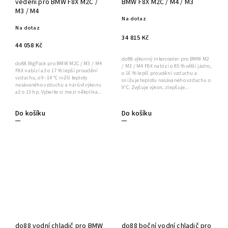
vedení pro BMW F8X M2C /
BMW F8X M2C / M4 / M3
M3 / M4
Na dotaz
Na dotaz
34 815 Kč
44 058 Kč
do88 výkonný intercooler pro BMW M2
do88 BigPack pro BMW M2C / M3 / M4
/ M3 / M4 F8X nabízí o 85 % větší jádro,
F8X nabízí až o 17 % lepší proudění
o 16 % lepší proudění vzduchu a
vzduchu, o 9–14 °C nižší teploty
snižuje teplotu nasávaného vzduchu o
nasávaného vzduchu a nárůst výkonu
9°C. Zvyšuje výkon, zlepšuje...
až o 13 hp. Vyberte si mezi několika...
Do košíku
Do košíku
do88 vodní chladič pro BMW
do88 boční vodní chladič pro