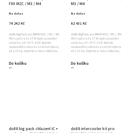
F8X M2C / M3 / M4
M3 / M4
Na dotaz
Na dotaz
74 242 Kč
62 431 Kč
do88 BigPack pro BMW M2C / M3 / M4
do88 BigPack pro BMW M2C / M3 / M4
F8X nabízí až o 17 % lepší proudění
F8X nabízí až o 17 % lepší proudění
vzduchu, o 9–14 °C nižší teploty
vzduchu, o 9–14 °C nižší teploty
nasávaného vzduchu a nárůst výkonu
nasávaného vzduchu a nárůst výkonu
až o 13 hp. Vyberte si mezi několika...
až o 13 hp. Vyberte si mezi několika...
Do košíku
Do košíku
do88 big pack chlazení IC +
do88 intercooler kit pro