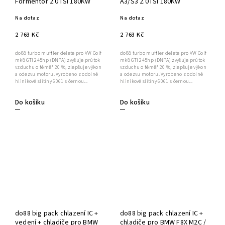
Formentor 2.0TSI 180KW
A3/S3 2.0TSI 180KW
Na dotaz
Na dotaz
2 763 Kč
2 763 Kč
do88 turbo muffler delete pro VW Golf
do88 turbo muffler delete pro VW Golf
mk8 GTI 245hp (DNPA) zvyšuje průtok
mk8 GTI 245hp (DNPA) zvyšuje průtok
vzduchu o téměř 20 %, zlepšuje výkon
vzduchu o téměř 20 %, zlepšuje výkon
a odezvu motoru. Vyrobeno z odolné
a odezvu motoru. Vyrobeno z odolné
hliníkové slitiny 6061 s černou...
hliníkové slitiny 6061 s černou...
Do košíku
Do košíku
do88 big pack chlazení IC +
do88 big pack chlazení IC +
vedení + chladiče pro BMW
chladiče pro BMW F8X M2C /