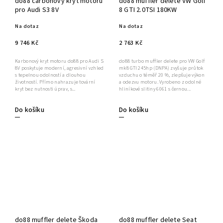
do88 carbonový kryt motoru
do88 muffler delete VW Golf
pro Audi S3 8V
8 GTI 2.0TSI 180KW
Na dotaz
Na dotaz
9 746 Kč
2 763 Kč
Karbonový kryt motoru do88 pro Audi S
do88 turbo muffler delete pro VW Golf
8V poskytuje moderní, agresivní vzhled
mk8 GTI 245hp (DNPA) zvyšuje průtok
s tepelnou odolností a dlouhou
vzduchu o téměř 20 %, zlepšuje výkon
životností. Přímo nahrazuje tovární
a odezvu motoru. Vyrobeno z odolné
kryt bez nutnosti úprav, s...
hliníkové slitiny 6061 s černou...
Do košíku
Do košíku
do88 muffler delete Škoda
do88 muffler delete Seat