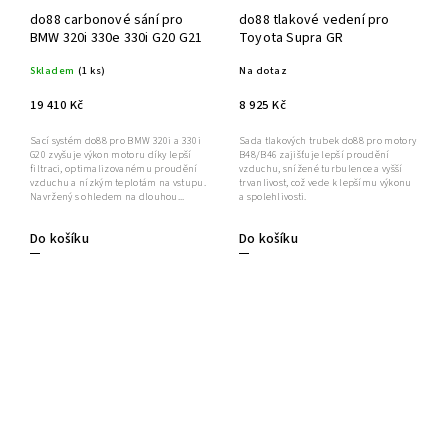
do88 carbonové sání pro
do88 tlakové vedení pro
BMW 320i 330e 330i G20 G21
Toyota Supra GR
Skladem
(1 ks)
Na dotaz
19 410 Kč
8 925 Kč
Sací systém do88 pro BMW 320i a 330i
Sada tlakových trubek do88 pro motory
G20 zvyšuje výkon motoru díky lepší
B48/B46 zajišťuje lepší proudění
filtraci, optimalizovanému proudění
vzduchu, snížené turbulence a vyšší
vzduchu a nízkým teplotám na vstupu.
trvanlivost, což vede k lepšímu výkonu
Navržený s ohledem na dlouhou...
a spolehlivosti.
Do košíku
Do košíku