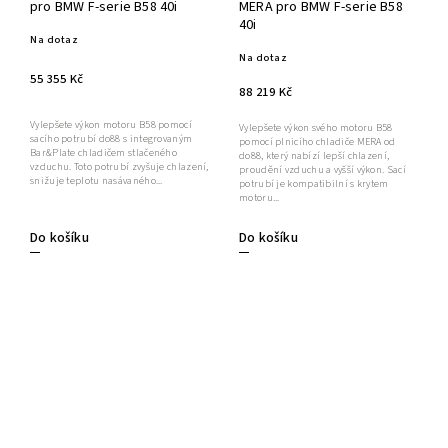
pro BMW F-serie B58 40i
MERA pro BMW F-serie B58
40i
Na dotaz
Na dotaz
55 355 Kč
88 219 Kč
Vylepšete výkon motoru B58 pomocí
Vylepšete výkon svého motoru B58
sacího potrubí do88 s integrovaným
pomocí plnicího chladiče MERA od
Bar&Plate chladičem stlačeného
do88, který nabízí lepší chlazení,
vzduchu. Toto potrubí zvyšuje chlazení,
proudění vzduchu a vyšší výkon. Sací
snižuje teplotu nasávaného...
potrubí je kompatibilní s krytem
motoru...
Do košíku
Do košíku