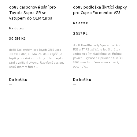
do88 carbonové sání pro
do88 podložka škrtící klapky
Toyota Supra GR se
pro Cupra Formentor VZ5
vstupem do OEM turba
Na dotaz
Na dotaz
2 557 Kč
30 286 Kč
do88 Throttle Body Spacer pro Audi
RS3 a TT RS zajišťuje lepší průtok
do88 Sací systém pro Toyota GR Supra
vzduchu díky hladkému vnitřnímu
3.0 A90 (MK5) a BMW Z4 M40i zajišťuje
povrchu. Vyroben z pevného hliníku
lepší proudění vzduchu, snížení teplot
6063 s matnou černou anodizací,
sání a zvýšení výkonu. Uzavřený design,
obsahuje...
velký 105mm filtr a...
Do košíku
Do košíku