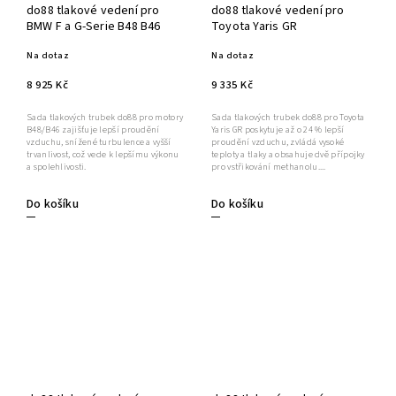
do88 tlakové vedení pro
do88 tlakové vedení pro
BMW F a G-Serie B48 B46
Toyota Yaris GR
Na dotaz
Na dotaz
8 925 Kč
9 335 Kč
Sada tlakových trubek do88 pro motory
Sada tlakových trubek do88 pro Toyota
B48/B46 zajišťuje lepší proudění
Yaris GR poskytuje až o 24 % lepší
vzduchu, snížené turbulence a vyšší
proudění vzduchu, zvládá vysoké
trvanlivost, což vede k lepšímu výkonu
teploty a tlaky a obsahuje dvě přípojky
a spolehlivosti.
pro vstřikování methanolu....
Do košíku
Do košíku