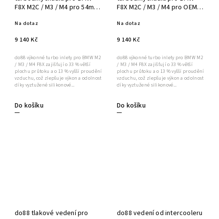
F8X M2C / M3 / M4 pro 54mm
F8X M2C / M3 / M4 pro OEM
turbo
turbo
Na dotaz
Na dotaz
9 140 Kč
9 140 Kč
do88 výkonné turbo inlety pro BMW M2
do88 výkonné turbo inlety pro BMW M2
/ M3 / M4 F8X zajišťují o 33 % větší
/ M3 / M4 F8X zajišťují o 33 % větší
plochu průtoku a o 13 % vyšší proudění
plochu průtoku a o 13 % vyšší proudění
vzduchu, což zlepšuje výkon a odolnost
vzduchu, což zlepšuje výkon a odolnost
díky vyztužené silikonové...
díky vyztužené silikonové...
Do košíku
Do košíku
do88 tlakové vedení pro
do88 vedení od intercooleru