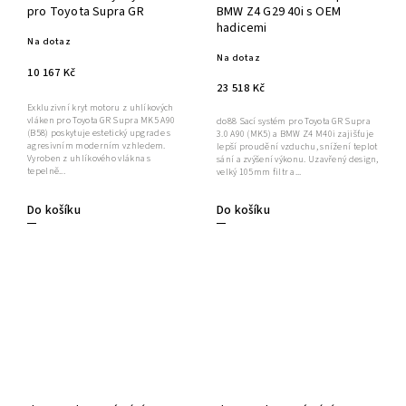
pro Toyota Supra GR
BMW Z4 G29 40i s OEM
hadicemi
Na dotaz
Na dotaz
10 167 Kč
23 518 Kč
Exkluzivní kryt motoru z uhlíkových
vláken pro Toyota GR Supra MK5 A90
do88 Sací systém pro Toyota GR Supra
(B58) poskytuje estetický upgrade s
3.0 A90 (MK5) a BMW Z4 M40i zajišťuje
agresivním moderním vzhledem.
lepší proudění vzduchu, snížení teplot
Vyroben z uhlíkového vlákna s
sání a zvýšení výkonu. Uzavřený design,
tepelně...
velký 105mm filtr a...
Do košíku
Do košíku