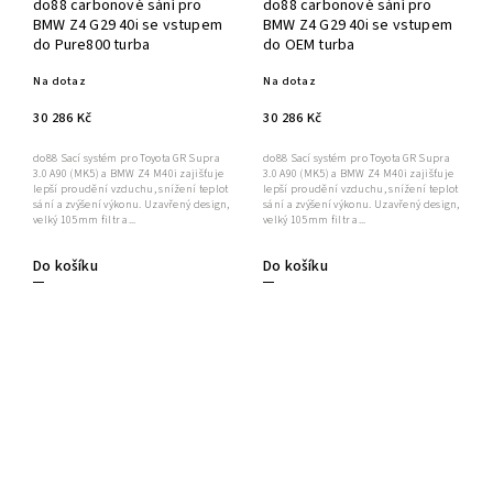
do88 carbonové sání pro
do88 carbonové sání pro
BMW Z4 G29 40i se vstupem
BMW Z4 G29 40i se vstupem
do Pure800 turba
do OEM turba
Na dotaz
Na dotaz
30 286 Kč
30 286 Kč
do88 Sací systém pro Toyota GR Supra
do88 Sací systém pro Toyota GR Supra
3.0 A90 (MK5) a BMW Z4 M40i zajišťuje
3.0 A90 (MK5) a BMW Z4 M40i zajišťuje
lepší proudění vzduchu, snížení teplot
lepší proudění vzduchu, snížení teplot
sání a zvýšení výkonu. Uzavřený design,
sání a zvýšení výkonu. Uzavřený design,
velký 105mm filtr a...
velký 105mm filtr a...
Do košíku
Do košíku