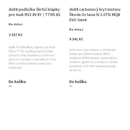
do88 podložka škrtící klapky
do88 carbonový kryt motoru
pro Audi RS3 8V 8Y / TTRS 8S
Škoda Octavia IV 2.0TSI MQB
EVO Gen4
Na dotaz
Na dotaz
2 557 Kč
9 541 Kč
do88 Throttle Body Spacer pro Audi
Exkluzivní kryt motoru z uhlíkových
RS3 a TT RS zajišťuje lepší průtok
vláken pro Škoda Octavia MK4 s
vzduchu díky hladkému vnitřnímu
motorem DNPA dodává motorovému
povrchu. Vyroben z pevného hliníku
prostoru agresivní a moderní vzhled.
6063 s matnou černou anodizací,
Vyrobený z 2x2 twill weave prepreg
obsahuje...
karbonu...
Do košíku
Do košíku