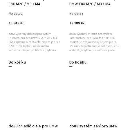
F8X M2C / M3 / M4
BMW F8X M2C / M3 / M4
Na dotaz
Na dotaz
13 248 Kč
18 989 Kč
do88 výkonný chladič pro systém
do88 výkonný chladič pro systém
intercooleru pro BMW M2C / M3 / M4
intercooleru pro BMW M3 / M4 F8X
F8X zajišťuje o 75 % větší objem jádra a
poskytuje dvojnásobný objem jádra,
o 5°C nižší teplotu nasávaného
5°C nižší teplotu nasávaného vzduchu
vzduchu. Zlepšuje chlazení, výkon a...
a zlepšuje výkon při náročné jízdě.
Do košíku
Do košíku
do88 chladič oleje pro BMW
do88 systém sání pro BMW