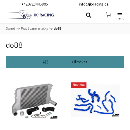
+420723445805
info@jk-racing.cz
Domů
/
Prodávané značky
/
do88
do88
Otevřít filtr
Novinka