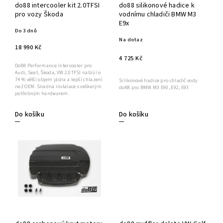
do88 intercooler kit 2.0TFSI
do88 silikonové hadice k
pro vozy Škoda
vodnímu chladiči BMW M3
E9x
Do 3 dnů
Na dotaz
18 990 Kč
4 725 Kč
Do88 Performance intercooler pro
Audi, Seat, Škoda, VW 2.0TFSI nabízí o
74 % větší objem jádra a lepší chlazení
Silikonové hadice pro chladič vody
než OEM. Snadná instalace s veškerým
do88 pro BMW M3 E90, E92, E93
potřebným hardwarem.
Do košíku
Do košíku