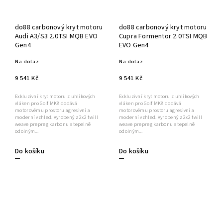
do88 carbonový kryt motoru
do88 carbonový kryt motoru
Audi A3/S3 2.0TSI MQB EVO
Cupra Formentor 2.0TSI MQB
Gen4
EVO Gen4
Na dotaz
Na dotaz
9 541 Kč
9 541 Kč
Exkluzivní kryt motoru z uhlíkových
Exkluzivní kryt motoru z uhlíkových
vláken pro Golf MK8 dodává
vláken pro Golf MK8 dodává
motorovému prostoru agresivní a
motorovému prostoru agresivní a
moderní vzhled. Vyrobený z 2x2 twill
moderní vzhled. Vyrobený z 2x2 twill
weave prepreg karbonu s tepelně
weave prepreg karbonu s tepelně
odolným...
odolným...
Do košíku
Do košíku