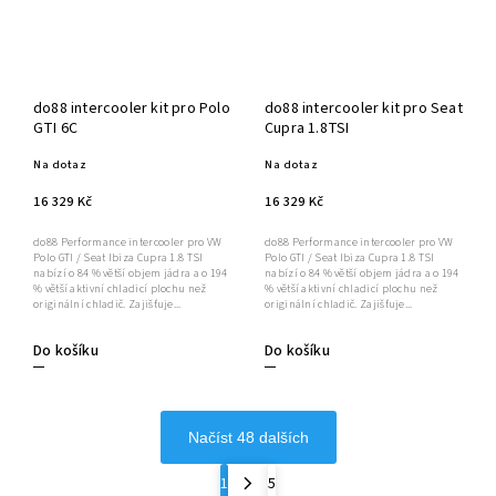
do88 intercooler kit pro Polo
do88 intercooler kit pro Seat
GTI 6C
Cupra 1.8TSI
Na dotaz
Na dotaz
16 329 Kč
16 329 Kč
do88 Performance intercooler pro VW
do88 Performance intercooler pro VW
Polo GTI / Seat Ibiza Cupra 1.8 TSI
Polo GTI / Seat Ibiza Cupra 1.8 TSI
nabízí o 84 % větší objem jádra a o 194
nabízí o 84 % větší objem jádra a o 194
% větší aktivní chladicí plochu než
% větší aktivní chladicí plochu než
originální chladič. Zajišťuje...
originální chladič. Zajišťuje...
Do košíku
Do košíku
Načíst 48 dalších
1
5