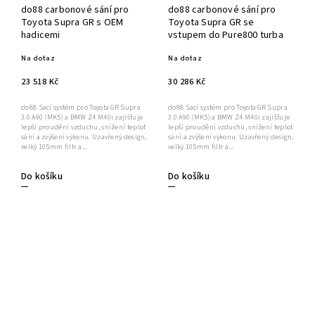
do88 carbonové sání pro
do88 carbonové sání pro
Toyota Supra GR s OEM
Toyota Supra GR se
hadicemi
vstupem do Pure800 turba
Na dotaz
Na dotaz
23 518 Kč
30 286 Kč
do88 Sací systém pro Toyota GR Supra
do88 Sací systém pro Toyota GR Supra
3.0 A90 (MK5) a BMW Z4 M40i zajišťuje
3.0 A90 (MK5) a BMW Z4 M40i zajišťuje
lepší proudění vzduchu, snížení teplot
lepší proudění vzduchu, snížení teplot
sání a zvýšení výkonu. Uzavřený design,
sání a zvýšení výkonu. Uzavřený design,
velký 105mm filtr a...
velký 105mm filtr a...
Do košíku
Do košíku