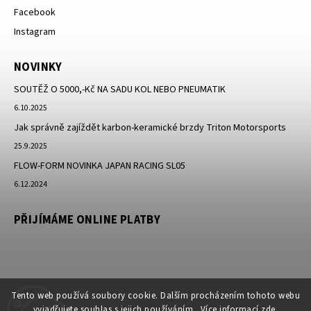
Facebook
Instagram
NOVINKY
SOUTĚŽ O 5000,-Kč NA SADU KOL NEBO PNEUMATIK
6.10.2025
Jak správně zajíždět karbon-keramické brzdy Triton Motorsports
25.9.2025
FLOW-FORM NOVINKA JAPAN RACING SL05
6.12.2024
PŘIJÍMÁME ONLINE PLATBY
Tento web používá soubory cookie. Dalším procházením tohoto webu
vyjadřujete souhlas s jejich používáním.. Více informací
zde
.