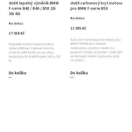
do88 tepelný výměník BMW
do88 carbonový kryt motoru
F-serie B48 / B46 / B58 20i
pro BMW F-serie B58
30i 40i
Na dotaz
Na dotaz
11 595 Kč
17 038 Kč
Exkluzivní karbonový kryt motoru pro
BMW F30 B58 Gen1 dodává
Vylepšete chladicí kapacitu svého
motorovému prostoru moderní a
motoru B58 Gen 1 pomocí čelního
agresivní vzhled, je vyroben z odolných
chladiče do88 Performance, který
karbonových vláken s ochranou proti
poskytuje o 66 % větší objem jádra, 120
UV záření...
%
Do košíku
Do košíku