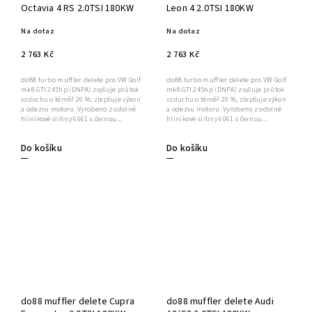
Octavia 4 RS 2.0TSI 180KW
Leon 4 2.0TSI 180KW
Na dotaz
Na dotaz
2 763 Kč
2 763 Kč
do88 turbo muffler delete pro VW Golf
do88 turbo muffler delete pro VW Golf
mk8 GTI 245hp (DNPA) zvyšuje průtok
mk8 GTI 245hp (DNPA) zvyšuje průtok
vzduchu o téměř 20 %, zlepšuje výkon
vzduchu o téměř 20 %, zlepšuje výkon
a odezvu motoru. Vyrobeno z odolné
a odezvu motoru. Vyrobeno z odolné
hliníkové slitiny 6061 s černou...
hliníkové slitiny 6061 s černou...
Do košíku
Do košíku
do88 muffler delete Cupra
do88 muffler delete Audi