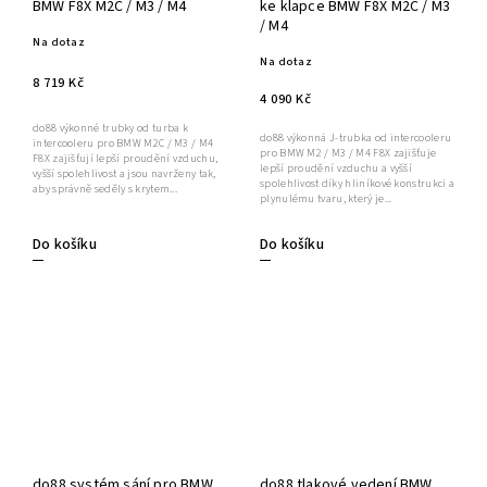
BMW F8X M2C / M3 / M4
ke klapce BMW F8X M2C / M3
/ M4
Na dotaz
Na dotaz
8 719 Kč
4 090 Kč
do88 výkonné trubky od turba k
do88 výkonná J-trubka od intercooleru
intercooleru pro BMW M2C / M3 / M4
pro BMW M2 / M3 / M4 F8X zajišťuje
F8X zajišťují lepší proudění vzduchu,
lepší proudění vzduchu a vyšší
vyšší spolehlivost a jsou navrženy tak,
spolehlivost díky hliníkové konstrukci a
aby správně seděly s krytem...
plynulému tvaru, který je...
Do košíku
Do košíku
do88 systém sání pro BMW
do88 tlakové vedení BMW