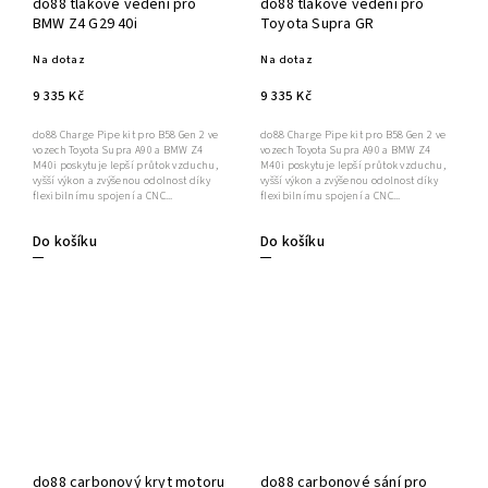
do88 tlakové vedení pro
do88 tlakové vedení pro
BMW Z4 G29 40i
Toyota Supra GR
Na dotaz
Na dotaz
9 335 Kč
9 335 Kč
do88 Charge Pipe kit pro B58 Gen 2 ve
do88 Charge Pipe kit pro B58 Gen 2 ve
vozech Toyota Supra A90 a BMW Z4
vozech Toyota Supra A90 a BMW Z4
M40i poskytuje lepší průtok vzduchu,
M40i poskytuje lepší průtok vzduchu,
vyšší výkon a zvýšenou odolnost díky
vyšší výkon a zvýšenou odolnost díky
flexibilnímu spojení a CNC...
flexibilnímu spojení a CNC...
Do košíku
Do košíku
do88 carbonový kryt motoru
do88 carbonové sání pro