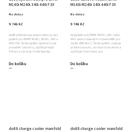
M140i M240i 340i 440i F3X
M140i M240i 340i 440i F3X
Na dotaz
Na dotaz
9 746 Kč
9 746 Kč
do88 představuje vysoce výkonný sací
Vylepšete svůj BMW M240i, 340i nebo
systém pro BMW M140i, M240i, 340i a
440i sadou tlakových trubek do88 pro
440i F3X. Tento systém optimalizuje
motor B58 Gen 1. Tento systém zvyšuje
proudění vzduchu, zajišťuje lepší
průtok vzduchu, snižuje turbulence a
filtraci a udržuje nízké teploty...
zajišťuje trvanlivost, což...
Do košíku
Do košíku
do88 charge cooler manifold
do88 charge cooler manifold