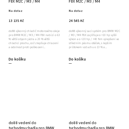
F8X M2C / M3 / M4
F8X M2C / M3 / M4
Na dotaz
Na dotaz
13 135 Kč
24 545 Kč
do88 výkonný chladič motorového oleje
do88 výkonný sací systém pro BMW M2C
pro BMW M2C / M3 / M4 F8X nabízí o 63
/ M3 / M4 F8X zajišťuje o +10 hp vyšší
% větší objem jádra a 20 % větší
výkon a o +20 hp / +40 Nm vylepšení ve
chladicí plochu, což zlepšuje chlazení
středním pásmu otáček, s lepším
a odolnost proti poškození...
průtokem vzduchu o 13 % a...
Do košíku
Do košíku
do88 vedení do
do88 vedení do
turbodmychadla pro BMW
turbodmychadla pro BMW