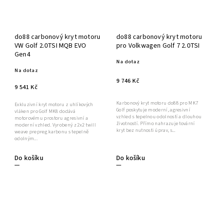
do88 carbonový kryt motoru
do88 carbonový kryt motoru
VW Golf 2.0TSI MQB EVO
pro Volkwagen Golf 7 2.0TSI
Gen4
Na dotaz
Na dotaz
9 746 Kč
9 541 Kč
Karbonový kryt motoru do88 pro MK7
Exkluzivní kryt motoru z uhlíkových
Golf poskytuje moderní, agresivní
vláken pro Golf MK8 dodává
vzhled s tepelnou odolností a dlouhou
motorovému prostoru agresivní a
životností. Přímo nahrazuje tovární
moderní vzhled. Vyrobený z 2x2 twill
kryt bez nutnosti úprav, s...
weave prepreg karbonu s tepelně
odolným...
Do košíku
Do košíku