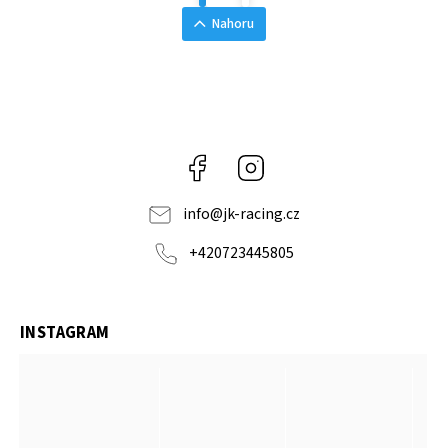
Nahoru
Facebook
Instagram
info
@
jk-racing.cz
+420723445805
INSTAGRAM