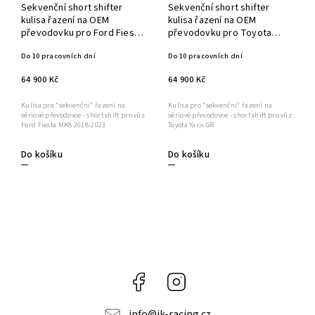
Sekvenční short shifter
Sekvenční short shifter
kulisa řazení na OEM
kulisa řazení na OEM
převodovku pro Ford Fiesta
převodovku pro Toyota
MK8
Yaris GR
Do 10 pracovních dní
Do 10 pracovních dní
64 900 Kč
64 900 Kč
Kulisa pro "sekvenční" řazení na
Kulisa pro "sekvenční" řazení na
sériové převodovce - short shift pro vůz
sériové převodovce - short shift pro vůz
Ford Fiesta MK8 2018-2023
Toyota Yaris GR
Do košíku
Do košíku
Facebook
Instagram
info
@
jk-racing.cz