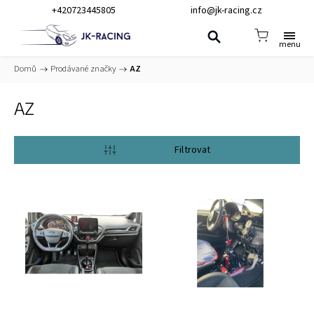
+420723445805
info@jk-racing.cz
Domů
/
Prodávané značky
/
AZ
AZ
Otevřít filtr