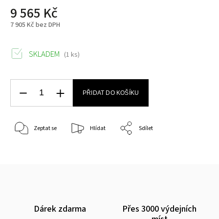
9 565 Kč
7 905 Kč bez DPH
SKLADEM
(1 ks)
PŘIDAT DO KOŠÍKU
Zeptat se
Hlídat
Sdílet
Dárek zdarma
Přes 3000 výdejních
míst