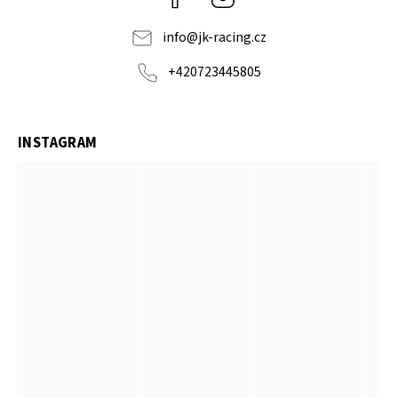
info
@
jk-racing.cz
+420723445805
INSTAGRAM