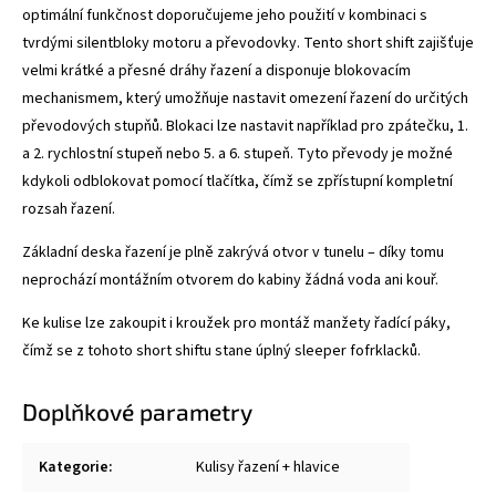
optimální funkčnost doporučujeme jeho použití v kombinaci s
tvrdými silentbloky motoru a převodovky. Tento short shift zajišťuje
velmi krátké a přesné dráhy řazení a disponuje blokovacím
mechanismem, který umožňuje nastavit omezení řazení do určitých
převodových stupňů. Blokaci lze nastavit například pro zpátečku, 1.
a 2. rychlostní stupeň nebo 5. a 6. stupeň. Tyto převody je možné
kdykoli odblokovat pomocí tlačítka, čímž se zpřístupní kompletní
rozsah řazení.
Základní deska řazení je plně zakrývá otvor v tunelu – díky tomu
neprochází montážním otvorem do kabiny žádná voda ani kouř.
Ke kulise lze zakoupit i kroužek pro montáž manžety řadící páky,
čímž se z tohoto short shiftu stane úplný sleeper fofrklacků.
Doplňkové parametry
Kategorie
:
Kulisy řazení + hlavice