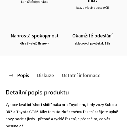
ke každé objednávce
boxy a výdejny po celé ČR
Naprostá spokojenost
Okamžité odeslání
dle uživatelů Heureky
skladových položek do 12h
Popis
Diskuze
Ostatní informace
Detailní popis produktu
Vysoce kvalitní "short shift" páka pro Toyobaru, tedy vozy Subaru
BRZ a Toyota GT86. Díky tomuto zkrácenému řazení zažijete úplně
nový pocit z jízdy - přesné a rychlé řazení je přesně to, co vás
posune dál.