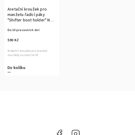
Aretační kroužek pro
manžetu řadící páky
"Shifter boot holder" NP
pro zkrácená řazení
Do 10 pracovních dní
590 Kč
Aretační kroužek pro montáž
manžety na short shift
Do košíku
Facebook
Instagram