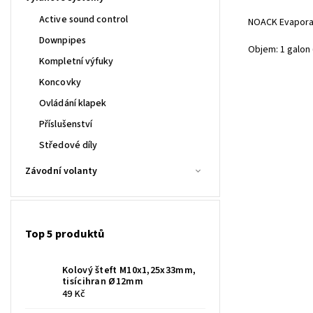
Active sound control
NOACK Evaporat
Downpipes
Objem: 1 galon 
Kompletní výfuky
Koncovky
Ovládání klapek
Příslušenství
Středové díly
Závodní volanty
Top 5 produktů
Kolový šteft M10x1,25x33mm,
tisícihran Ø12mm
49 Kč