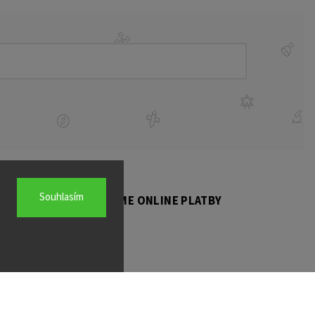
Souhlasím
PŘIJÍMÁME ONLINE PLATBY
BO PNEUMATIK
ké brzdy Triton