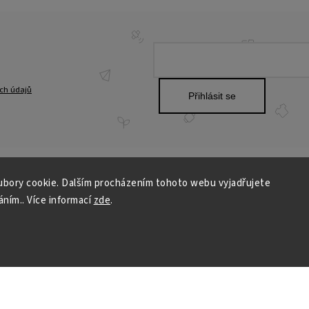
ch údajů
Přihlásit se
bory cookie. Dalším procházením tohoto webu vyjadřujete
NOVINKY
áním.. Více informací
zde
.
SOUTĚŽ O 5000,-Kč NA SADU KOL NE
6.10.2025
Jak správně zajíždět karbon-keramic
Motorsports
25.9.2025