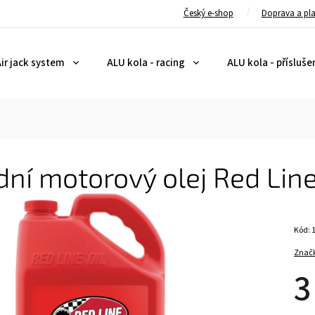
Český e-shop
Doprava a pl
ir jack system
ALU kola - racing
ALU kola - přísluše
ní motorový olej Red Lin
Kód:
Znač
3