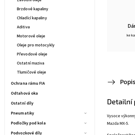
Brzdové kapaliny
Chladící kapaliny
Dá
Aditiva
ke k
Motorové oleje
Oleje pro motocykly
Převodové oleje
Ostatní maziva
Tlumičové oleje
Popi
Ochrana rámu FIA
Odtahová oka
Detailní
Ostatní díly
Pneumatiky
Vysoce výkonný
Podložky pod kola
Mazda MX-5.
Podvozkové díly