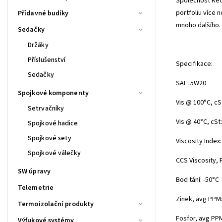
Společnost Red 
portfoliu více 
Přídavné budíky
mnoho dalšího.
Sedačky
Držáky
Příslušenství
Specifikace:
Sedačky
SAE: 5W20
Spojkové komponenty
Vis @ 100°C, cSt
Setrvačníky
Vis @ 40°C, cSt:
Spojkové hadice
Spojkové sety
Viscosity Index:
Spojkové válečky
CCS Viscosity, 
SW úpravy
Bod tání: -50°C
Telemetrie
Zinek, avg PPM
Termoizolační produkty
Fosfor, avg PP
Výfukové systémy