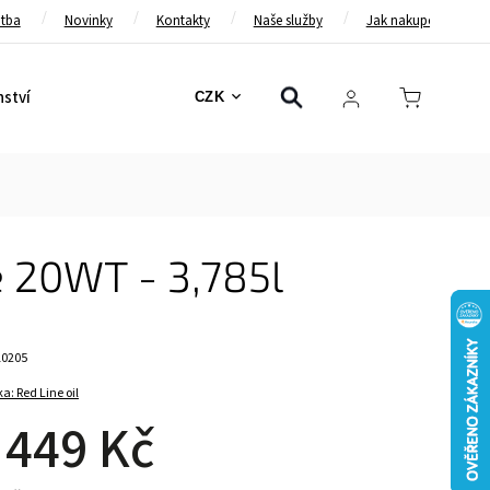
atba
Novinky
Kontakty
Naše služby
Jak nakupovat
nství
Bezpečnostní pásy
Bezpečnostní rámy
Brzd
CZK
e 20WT - 3,785l
10205
ka:
Red Line oil
 449 Kč