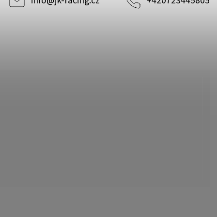
info
@
jk-racing.cz
+420723445805