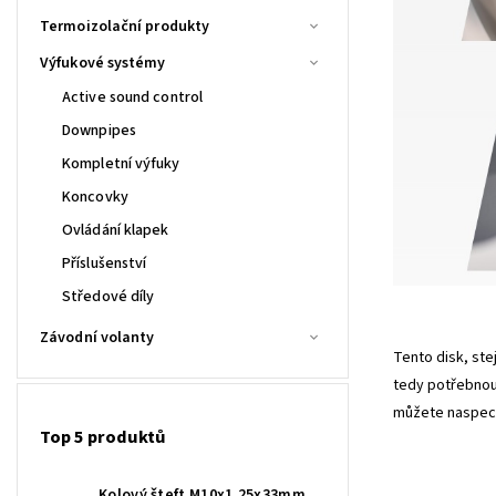
Termoizolační produkty
Výfukové systémy
Active sound control
Downpipes
Kompletní výfuky
Koncovky
Ovládání klapek
Příslušenství
Středové díly
Závodní volanty
Tento disk, ste
tedy potřebno
můžete naspecif
Top 5 produktů
Kolový šteft M10x1,25x33mm,