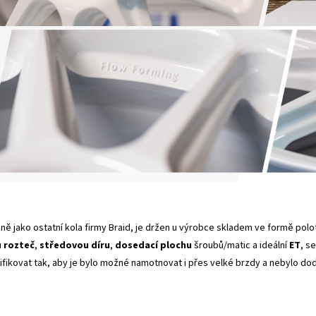
jně jako ostatní kola firmy Braid, je držen u výrobce skladem ve formě polo
u
rozteč
,
středovou díru
,
dosedací plochu
šroubů/matic a ideální
ET
, s
ikovat tak, aby je bylo možné namotnovat i přes velké brzdy a nebylo dod