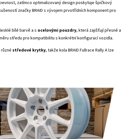
 pevnost, zatímco optimalizovaný design poskytuje špičkový
 zkušeností značky BRAID s vývojem prvotřídních komponent pro
esklé bílé barvě a s
ocelovými pouzdry
, která zajišťují přesné a
ěru středu pro kompatibilitu s konkrétní konfigurací vozidla.
 různé
středové krytky
, takže kola BRAID Fullrace Rally A lze