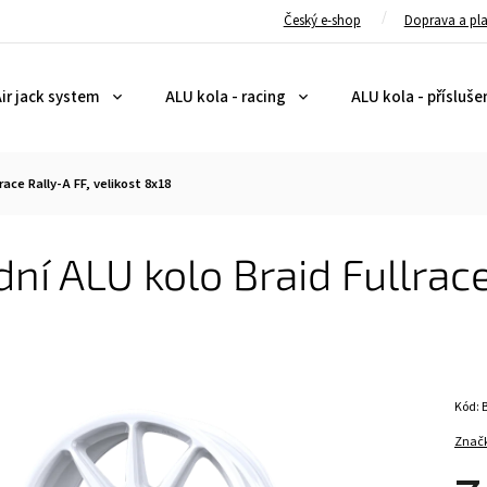
Český e-shop
Doprava a pl
ir jack system
ALU kola - racing
ALU kola - přísluše
race Rally-A FF, velikost 8x18
ní ALU kolo Braid Fullrace
Kód:
Znač