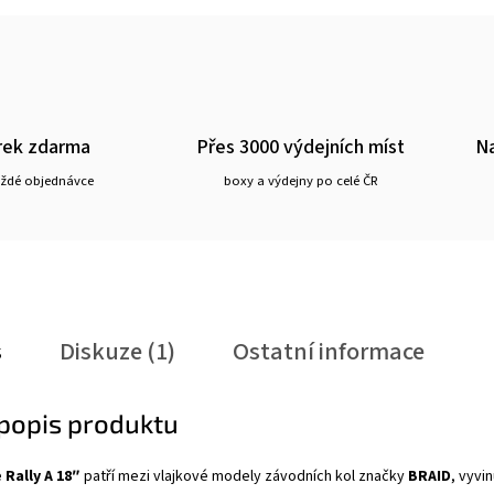
rek zdarma
Přes 3000 výdejních míst
Na
aždé objednávce
boxy a výdejny po celé ČR
s
Diskuze (1)
Ostatní informace
 popis produktu
 Rally A 18″
patří mezi vlajkové modely závodních kol značky
BRAID
, vyvi