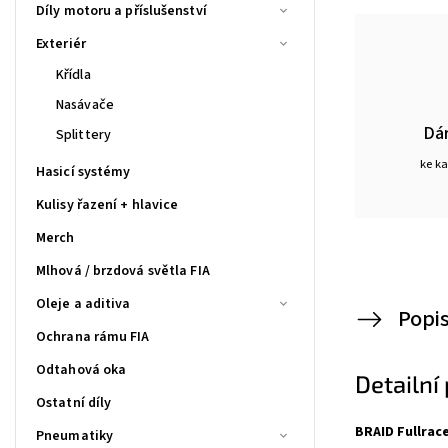
Díly motoru a příslušenství
Exteriér
Křídla
Nasávače
Dá
Splittery
ke k
Hasicí systémy
Kulisy řazení + hlavice
Merch
Mlhová / brzdová světla FIA
Oleje a aditiva
Popi
Ochrana rámu FIA
Odtahová oka
Detailní
Ostatní díly
BRAID Fullrace
Pneumatiky