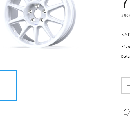
7
5 80
NA 
Závod
Deta