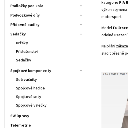
kategorie
FIA R
Podložky pod kola
výkon zejména n
Podvozkové díly
motorsport.
Přídavné budíky
Model
Fullrace
Sedačky
odolné usazení.
Držáky
Na přání zákazn
Příslušenství
sladit přesně p
Sedačky
Spojkové komponenty
Setrvačníky
Spojkové hadice
Spojkové sety
Spojkové válečky
SW úpravy
Telemetrie