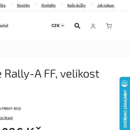
atba
Novinky
Kontakty
Naše služby
Jak nakupovat
nství
Bezpečnostní pásy
Bezpečnostní rámy
Brzd
CZK
 Rally-A FF, velikost
B-FRRAFF-8X18
ka:
Braid