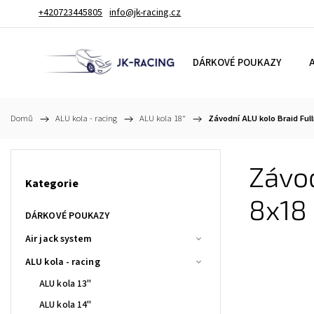
+420723445805
info@jk-racing.cz
DÁRKOVÉ POUKAZY
A
Domů
/
ALU kola - racing
/
ALU kola 18"
/
Závodní ALU kolo Braid Full
Závod
Kategorie
8x18
DÁRKOVÉ POUKAZY
Air jack system
ALU kola - racing
ALU kola 13"
ALU kola 14"