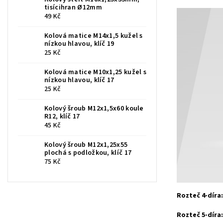
tisícihran Ø12mm
49 Kč
Kolová matice M14x1,5 kužel s
nízkou hlavou, klíč 19
25 Kč
Kolová matice M10x1,25 kužel s
nízkou hlavou, klíč 17
25 Kč
Kolový šroub M12x1,5x60 koule
R12, klíč 17
45 Kč
Kolový šroub M12x1,25x55
plochá s podložkou, klíč 17
75 Kč
Rozteč 4-díra:
Rozteč 5-díra: