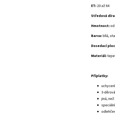
ET:
20 až 64
Středová díra
Hmotnost:
od 
Barva:
bílá, ot
Dosedací ploc
Materiál:
tepe
Příplatky:
uchycení 
3-děrová
jiná, než
speciáln
odlehčen