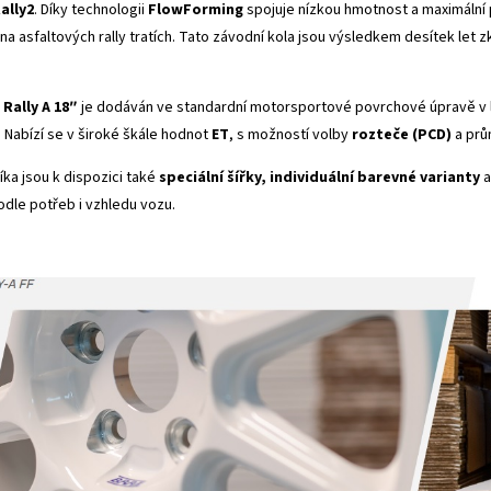
ally2
. Díky technologii
FlowForming
spojuje nízkou hmotnost a maximální
a asfaltových rally tratích. Tato závodní kola jsou výsledkem desítek let
 Rally A 18″
je dodáván ve standardní motorsportové povrchové úpravě v l
 Nabízí se v široké škále hodnot
ET
, s možností volby
rozteče (PCD)
a prům
íka jsou k dispozici také
speciální šířky, individuální barevné varianty
a
odle potřeb i vzhledu vozu.