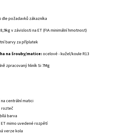
:
dle požadavků zákazníka
8,9kg v závislosti na ET (FIA minimální hmotnost)
atní barvy za příplatek
ha na šrouby/matice:
ocelové - kužel/koule R13
lně zpracovaný h
liník Si 7Mg
na centrální matici
 rozteč
 bílá barva
í ET mimo uvedené rozpětí
á verze kola