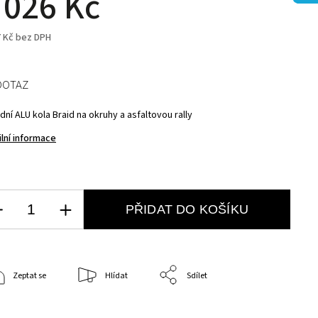
 026 Kč
7 Kč bez DPH
DOTAZ
ní ALU kola Braid na okruhy a asfaltovou rally
ilní informace
PŘIDAT DO KOŠÍKU
Zeptat se
Hlídat
Sdílet