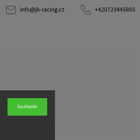
info
@
jk-racing.cz
+420723445805
Souhlasím