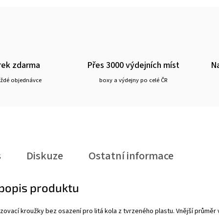
rek zdarma
Přes 3000 výdejních míst
Na
aždé objednávce
boxy a výdejny po celé ČR
s
Diskuze
Ostatní informace
 popis produktu
vací kroužky bez osazení pro litá kola z tvrzeného plastu. Vnější průměr