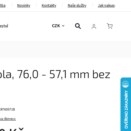
atba
Novinky
Kontakty
Naše služby
Jak nakupovat
nství
Bezpečnostní pásy
Bezpečnostní rámy
Brzd
CZK
a, 76,0 - 57,1 mm bez
KR760571B
ka:
Bimecc