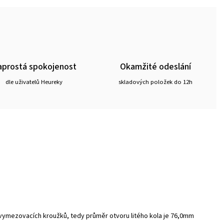
prostá spokojenost
Okamžité odeslání
dle uživatelů Heureky
skladových položek do 12h
 vymezovacích kroužků, tedy průměr otvoru litého kola je 76,0mm