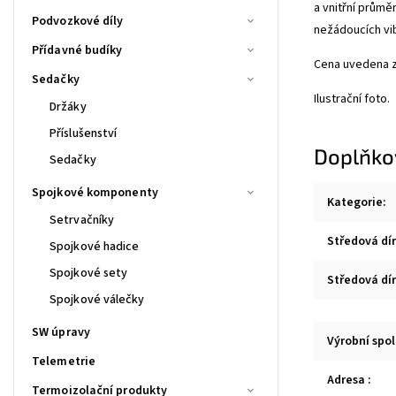
a vnitřní prům
Podvozkové díly
nežádoucích vi
Přídavné budíky
Cena uvedena z
Sedačky
Ilustrační foto.
Držáky
Příslušenství
Doplňko
Sedačky
Spojkové komponenty
Kategorie
:
Setrvačníky
Středová dír
Spojkové hadice
Spojkové sety
Středová dír
Spojkové válečky
SW úpravy
Výrobní spo
Telemetrie
Adresa
:
Termoizolační produkty