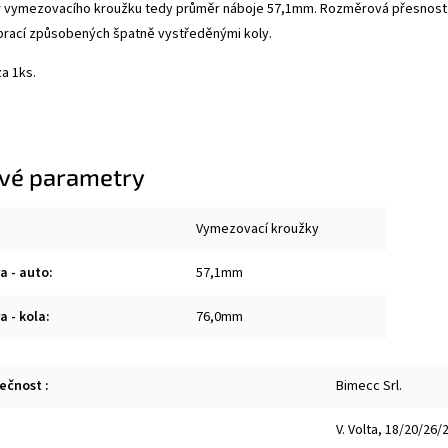
ěr vymezovacího kroužku tedy průměr náboje 57,1mm. Rozměrová přesnost a
brací způsobených špatně vystředěnými koly.
a 1ks.
vé parametry
Vymezovací kroužky
a - auto
:
57,1mm
a - kola
:
76,0mm
lečnost
:
Bimecc Srl.
V. Volta, 18/20/26