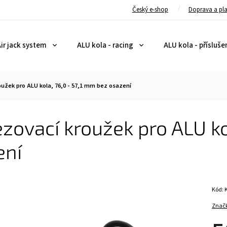
Český e-shop
Doprava a pl
ir jack system
ALU kola - racing
ALU kola - přísluše
užek pro ALU kola, 76,0 - 57,1 mm bez osazení
ovací kroužek pro ALU kol
ení
Kód:
Znač