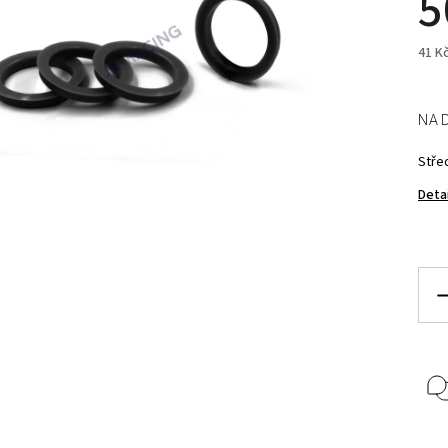
5
41 K
NA 
Stře
Deta