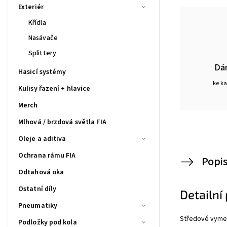
Exteriér
Křídla
Nasávače
Splittery
Dá
Hasicí systémy
ke k
Kulisy řazení + hlavice
Merch
Mlhová / brzdová světla FIA
Oleje a aditiva
Ochrana rámu FIA
Popi
Odtahová oka
Ostatní díly
Detailní
Pneumatiky
Středové vymezo
Podložky pod kola