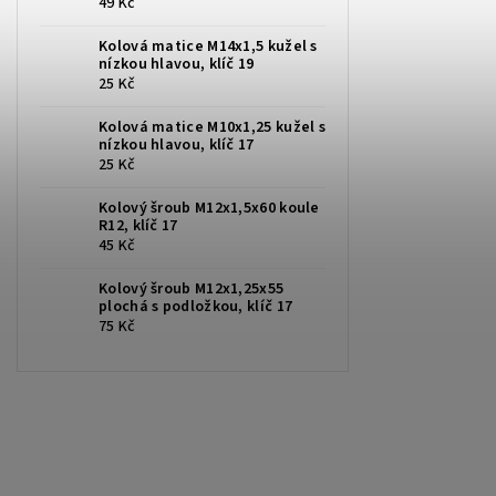
49 Kč
Kolová matice M14x1,5 kužel s
nízkou hlavou, klíč 19
25 Kč
Kolová matice M10x1,25 kužel s
nízkou hlavou, klíč 17
25 Kč
Kolový šroub M12x1,5x60 koule
R12, klíč 17
45 Kč
Kolový šroub M12x1,25x55
plochá s podložkou, klíč 17
75 Kč