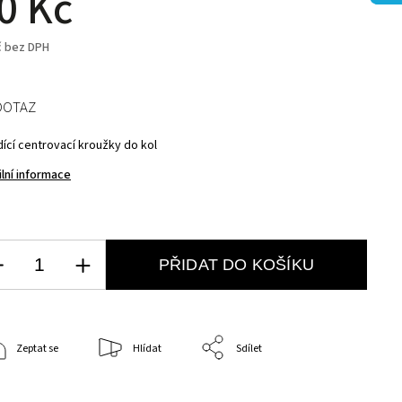
0 Kč
č bez DPH
DOTAZ
dící centrovací kroužky do kol
ilní informace
PŘIDAT DO KOŠÍKU
Zeptat se
Hlídat
Sdílet