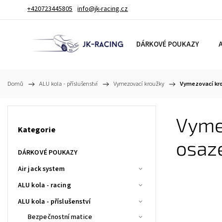
+420723445805
info@jk-racing.cz
DÁRKOVÉ POUKAZY
A
Domů
/
ALU kola - příslušenství
/
Vymezovací kroužky
/
Vymezovací kro
Vymez
Kategorie
osaz
DÁRKOVÉ POUKAZY
Air jack system
ALU kola - racing
ALU kola - příslušenství
Bezpečnostní matice