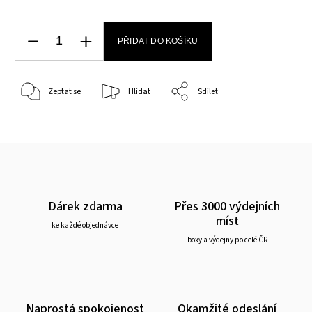
PŘIDAT DO KOŠÍKU
Zeptat se
Hlídat
Sdílet
Dárek zdarma
Přes 3000 výdejních
míst
ke každé objednávce
boxy a výdejny po celé ČR
Naprostá spokojenost
Okamžité odeslání