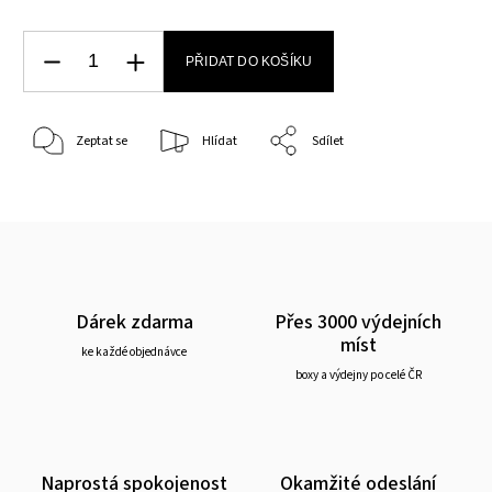
PŘIDAT DO KOŠÍKU
Zeptat se
Hlídat
Sdílet
Dárek zdarma
Přes 3000 výdejních
míst
ke každé objednávce
boxy a výdejny po celé ČR
Naprostá spokojenost
Okamžité odeslání