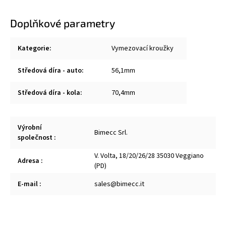
Doplňkové parametry
Kategorie
:
Vymezovací kroužky
Středová díra - auto
:
56,1mm
Středová díra - kola
:
70,4mm
Výrobní
Bimecc Srl.
společnost
:
V. Volta, 18/20/26/28 35030 Veggiano
Adresa
:
(PD)
E-mail
:
sales@bimecc.it