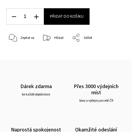
PŘIDAT DO KOŠÍKU
Zeptat se
Hlídat
Sdílet
Dárek zdarma
Přes 3000 výdejních
míst
ke každé objednávce
boxy a výdejny po celé ČR
Naprostá spokojenost
Okamžité odeslání