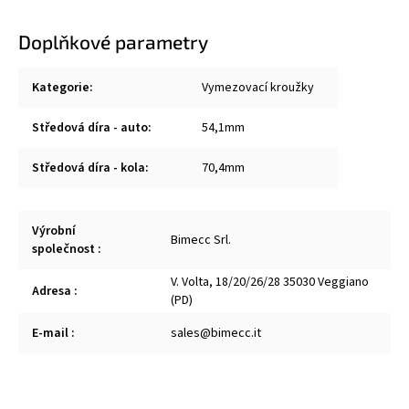
Doplňkové parametry
Kategorie
:
Vymezovací kroužky
Středová díra - auto
:
54,1mm
Středová díra - kola
:
70,4mm
Výrobní
Bimecc Srl.
společnost
:
V. Volta, 18/20/26/28 35030 Veggiano
Adresa
:
(PD)
E-mail
:
sales@bimecc.it